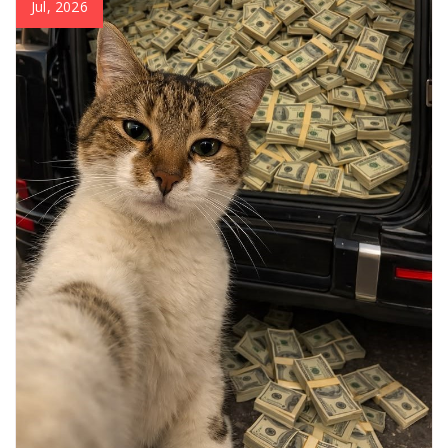
Jul, 2026