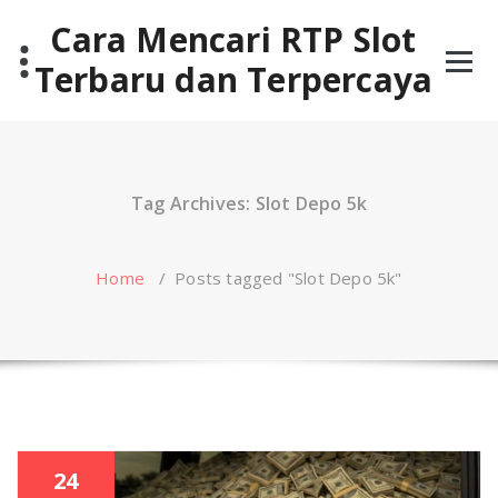
Skip
Cara Mencari RTP Slot
to
content
Terbaru dan Terpercaya
Tag Archives: Slot Depo 5k
Home
/
Posts tagged "Slot Depo 5k"
24