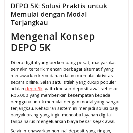
DEPO 5K: Solusi Praktis untuk
Memulai dengan Modal
Terjangkau
Mengenal Konsep
DEPO 5K
Di era digital yang berkembang pesat, masyarakat
semakin tertarik mencari berbagai alternatif yang
menawarkan kemudahan dalam memulai aktivitas
secara online. Salah satu istilah yang cukup populer
adalah
depo 5k
, yaitu konsep deposit awal sebesar
Rp5.000 yang memberikan kesempatan kepada
pengguna untuk memulai dengan modal yang sangat
terjangkau. Kehadiran sistem ini menjadi solusi bagi
banyak orang yang ingin mencoba layanan digital
tanpa harus mengeluarkan biaya besar sejak awal.
Selain menawarkan nominal deposit yang ringan,