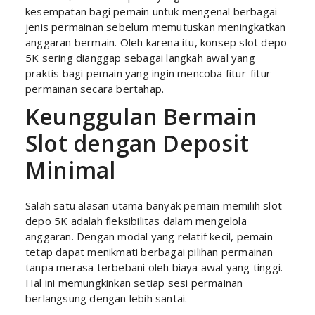
kesempatan bagi pemain untuk mengenal berbagai
jenis permainan sebelum memutuskan meningkatkan
anggaran bermain. Oleh karena itu, konsep slot depo
5K sering dianggap sebagai langkah awal yang
praktis bagi pemain yang ingin mencoba fitur-fitur
permainan secara bertahap.
Keunggulan Bermain
Slot dengan Deposit
Minimal
Salah satu alasan utama banyak pemain memilih slot
depo 5K adalah fleksibilitas dalam mengelola
anggaran. Dengan modal yang relatif kecil, pemain
tetap dapat menikmati berbagai pilihan permainan
tanpa merasa terbebani oleh biaya awal yang tinggi.
Hal ini memungkinkan setiap sesi permainan
berlangsung dengan lebih santai.