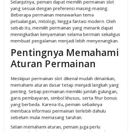
Selanjutnya, pemain dapat memilih permainan slot
yang sesuai dengan preferensi masing-masing.
Beberapa permainan menawarkan tema
petualangan, mitologi, hingga fantasi modern. Oleh
sebab itu, memilih permainan yang menarik dapat
meningkatkan kenyamanan selama bermain sekaligus
membuat pengalaman menjadi lebih menyenangkan.
Pentingnya Memahami
Aturan Permainan
Meskipun permainan slot dikenal mudah dimainkan,
memahami aturan dasar tetap menjadi langkah yang
penting. Setiap permainan memiliki jumlah gulungan,
garis pembayaran, simbol khusus, serta fitur bonus
yang berbeda. Karena itu, pemain sebaiknya
membaca informasi permainan terlebih dahulu
sebelum mulai memasang taruhan.
Selain memahami aturan, pemain juga perlu