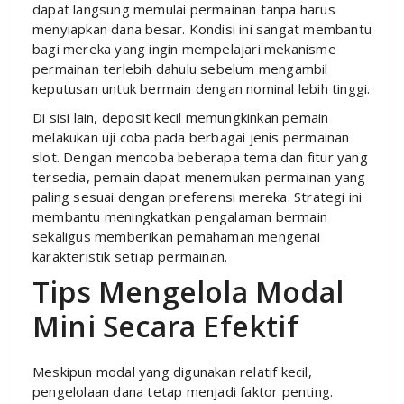
dapat langsung memulai permainan tanpa harus
menyiapkan dana besar. Kondisi ini sangat membantu
bagi mereka yang ingin mempelajari mekanisme
permainan terlebih dahulu sebelum mengambil
keputusan untuk bermain dengan nominal lebih tinggi.
Di sisi lain, deposit kecil memungkinkan pemain
melakukan uji coba pada berbagai jenis permainan
slot. Dengan mencoba beberapa tema dan fitur yang
tersedia, pemain dapat menemukan permainan yang
paling sesuai dengan preferensi mereka. Strategi ini
membantu meningkatkan pengalaman bermain
sekaligus memberikan pemahaman mengenai
karakteristik setiap permainan.
Tips Mengelola Modal
Mini Secara Efektif
Meskipun modal yang digunakan relatif kecil,
pengelolaan dana tetap menjadi faktor penting.