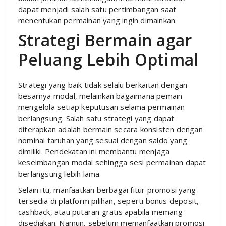
dapat menjadi salah satu pertimbangan saat
menentukan permainan yang ingin dimainkan.
Strategi Bermain agar
Peluang Lebih Optimal
Strategi yang baik tidak selalu berkaitan dengan
besarnya modal, melainkan bagaimana pemain
mengelola setiap keputusan selama permainan
berlangsung. Salah satu strategi yang dapat
diterapkan adalah bermain secara konsisten dengan
nominal taruhan yang sesuai dengan saldo yang
dimiliki. Pendekatan ini membantu menjaga
keseimbangan modal sehingga sesi permainan dapat
berlangsung lebih lama.
Selain itu, manfaatkan berbagai fitur promosi yang
tersedia di platform pilihan, seperti bonus deposit,
cashback, atau putaran gratis apabila memang
disediakan. Namun, sebelum memanfaatkan promosi