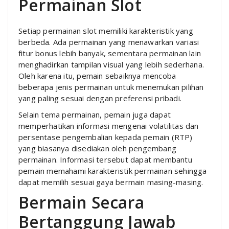
Permainan Slot
Setiap permainan slot memiliki karakteristik yang
berbeda. Ada permainan yang menawarkan variasi
fitur bonus lebih banyak, sementara permainan lain
menghadirkan tampilan visual yang lebih sederhana.
Oleh karena itu, pemain sebaiknya mencoba
beberapa jenis permainan untuk menemukan pilihan
yang paling sesuai dengan preferensi pribadi.
Selain tema permainan, pemain juga dapat
memperhatikan informasi mengenai volatilitas dan
persentase pengembalian kepada pemain (RTP)
yang biasanya disediakan oleh pengembang
permainan. Informasi tersebut dapat membantu
pemain memahami karakteristik permainan sehingga
dapat memilih sesuai gaya bermain masing-masing.
Bermain Secara
Bertanggung Jawab