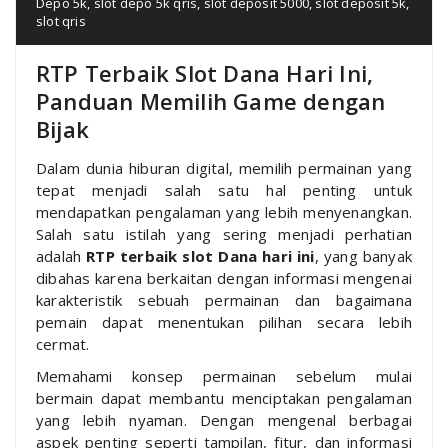
Depo 5k
,
slot depo 5k qris
,
slot deposit 5000
,
slot deposit 5k
,
slot qris
RTP Terbaik Slot Dana Hari Ini,
Panduan Memilih Game dengan
Bijak
Dalam dunia hiburan digital, memilih permainan yang
tepat menjadi salah satu hal penting untuk
mendapatkan pengalaman yang lebih menyenangkan.
Salah satu istilah yang sering menjadi perhatian
adalah
RTP terbaik slot Dana hari ini
, yang banyak
dibahas karena berkaitan dengan informasi mengenai
karakteristik sebuah permainan dan bagaimana
pemain dapat menentukan pilihan secara lebih
cermat.
Memahami konsep permainan sebelum mulai
bermain dapat membantu menciptakan pengalaman
yang lebih nyaman. Dengan mengenal berbagai
aspek penting seperti tampilan, fitur, dan informasi