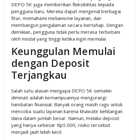
DEPO 5K juga memberikan fleksibilitas kepada
pengguna baru. Mereka dapat mengenal berbagai
fitur, memahami mekanisme layanan, dan
membangun pengalaman secara bertahap. Dengan
demikian, pengguna tidak perlu merasa terbebani
oleh modal yang tinggi ketika ingin memulai.
Keunggulan Memulai
dengan Deposit
Terjangkau
Salah satu alasan mengapa DEPO 5K semakin
diminati adalah kemampuannya mengurangi
hambatan finansial. Banyak orang masih ragu untuk
mencoba suatu layanan karena khawatir kehilangan
dana dalam jumlah besar. Namun, melalui deposit
yang hanya sebesar Rp5.000, risiko tersebut
menjadi jauh lebih kecil.