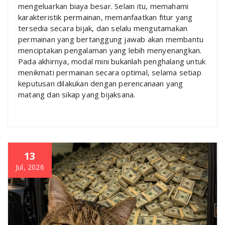
mengeluarkan biaya besar. Selain itu, memahami
karakteristik permainan, memanfaatkan fitur yang
tersedia secara bijak, dan selalu mengutamakan
permainan yang bertanggung jawab akan membantu
menciptakan pengalaman yang lebih menyenangkan.
Pada akhirnya, modal mini bukanlah penghalang untuk
menikmati permainan secara optimal, selama setiap
keputusan dilakukan dengan perencanaan yang
matang dan sikap yang bijaksana.
13
Jul, 2026