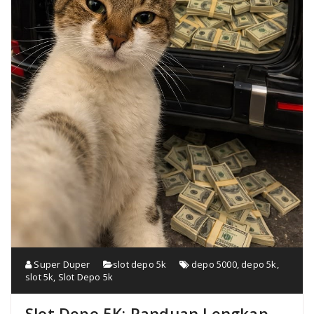
Super Duper
slot depo 5k
depo 5000
,
depo 5k
,
slot 5k
,
Slot Depo 5k
Slot Depo 5K: Panduan Lengkap