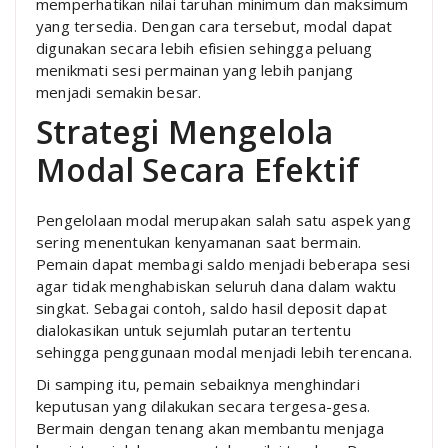
memperhatikan nilai taruhan minimum dan maksimum
yang tersedia. Dengan cara tersebut, modal dapat
digunakan secara lebih efisien sehingga peluang
menikmati sesi permainan yang lebih panjang
menjadi semakin besar.
Strategi Mengelola
Modal Secara Efektif
Pengelolaan modal merupakan salah satu aspek yang
sering menentukan kenyamanan saat bermain.
Pemain dapat membagi saldo menjadi beberapa sesi
agar tidak menghabiskan seluruh dana dalam waktu
singkat. Sebagai contoh, saldo hasil deposit dapat
dialokasikan untuk sejumlah putaran tertentu
sehingga penggunaan modal menjadi lebih terencana.
Di samping itu, pemain sebaiknya menghindari
keputusan yang dilakukan secara tergesa-gesa.
Bermain dengan tenang akan membantu menjaga