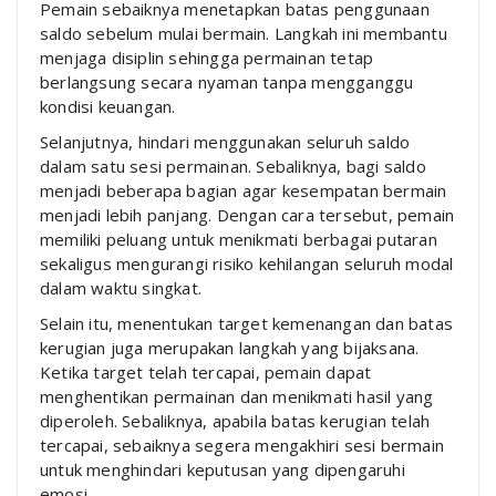
Pemain sebaiknya menetapkan batas penggunaan
saldo sebelum mulai bermain. Langkah ini membantu
menjaga disiplin sehingga permainan tetap
berlangsung secara nyaman tanpa mengganggu
kondisi keuangan.
Selanjutnya, hindari menggunakan seluruh saldo
dalam satu sesi permainan. Sebaliknya, bagi saldo
menjadi beberapa bagian agar kesempatan bermain
menjadi lebih panjang. Dengan cara tersebut, pemain
memiliki peluang untuk menikmati berbagai putaran
sekaligus mengurangi risiko kehilangan seluruh modal
dalam waktu singkat.
Selain itu, menentukan target kemenangan dan batas
kerugian juga merupakan langkah yang bijaksana.
Ketika target telah tercapai, pemain dapat
menghentikan permainan dan menikmati hasil yang
diperoleh. Sebaliknya, apabila batas kerugian telah
tercapai, sebaiknya segera mengakhiri sesi bermain
untuk menghindari keputusan yang dipengaruhi
emosi.