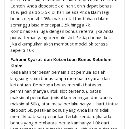
Contoh: Anda deposit 5k di hari Senin dapat bonus
10% jadi saldo 5.5k. Di hari Selasa Anda klaim lagi
bonus deposit 10%, maka total tambahan dalam
seminggu bisa mencapai 3.5k hingga 7k.
Kombinasikan juga dengan bonus referral jika Anda
punya teman yang bermain slot. Setiap bonus kecil
jika dikumpulkan akan membuat modal 5k terasa
seperti 10k.
Pahami Syarat dan Ketentuan Bonus Sebelum
Klaim
Kesalahan terbesar pemain slot pemula adalah
langsung klaim bonus tanpa membaca syarat dan
ketentuan. Beberapa bonus memiliki batasan
permainan (hanya untuk slot tertentu), batas
maksimal penarikan (misal kemenangan dari bonus
maksimal 50k), atau masa berlaku hanya 1 hari. Untuk
deposit 5k, pastikan bonus yang Anda klaim tidak
memiliki batasan penarikan terlalu rendah. Jika ada
bonus yang membatasi penarikan hanya 10k dari
kemenangan, maka tidak worth it. Pilih bonus dengan