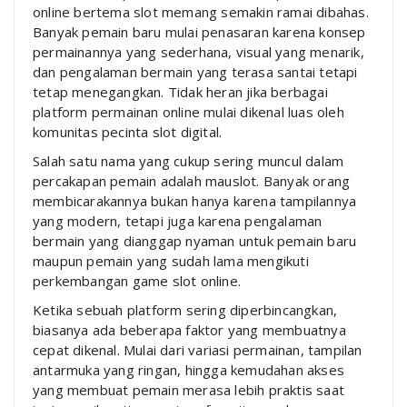
online bertema slot memang semakin ramai dibahas.
Banyak pemain baru mulai penasaran karena konsep
permainannya yang sederhana, visual yang menarik,
dan pengalaman bermain yang terasa santai tetapi
tetap menegangkan. Tidak heran jika berbagai
platform permainan online mulai dikenal luas oleh
komunitas pecinta slot digital.
Salah satu nama yang cukup sering muncul dalam
percakapan pemain adalah mauslot. Banyak orang
membicarakannya bukan hanya karena tampilannya
yang modern, tetapi juga karena pengalaman
bermain yang dianggap nyaman untuk pemain baru
maupun pemain yang sudah lama mengikuti
perkembangan game slot online.
Ketika sebuah platform sering diperbincangkan,
biasanya ada beberapa faktor yang membuatnya
cepat dikenal. Mulai dari variasi permainan, tampilan
antarmuka yang ringan, hingga kemudahan akses
yang membuat pemain merasa lebih praktis saat