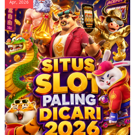
Apr, 2026