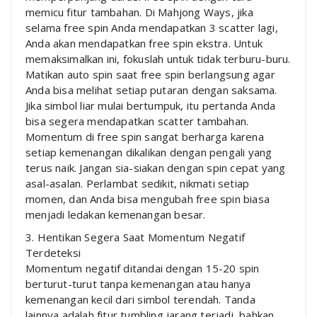
memicu fitur tambahan. Di Mahjong Ways, jika
selama free spin Anda mendapatkan 3 scatter lagi,
Anda akan mendapatkan free spin ekstra. Untuk
memaksimalkan ini, fokuslah untuk tidak terburu-buru.
Matikan auto spin saat free spin berlangsung agar
Anda bisa melihat setiap putaran dengan saksama.
Jika simbol liar mulai bertumpuk, itu pertanda Anda
bisa segera mendapatkan scatter tambahan.
Momentum di free spin sangat berharga karena
setiap kemenangan dikalikan dengan pengali yang
terus naik. Jangan sia-siakan dengan spin cepat yang
asal-asalan. Perlambat sedikit, nikmati setiap
momen, dan Anda bisa mengubah free spin biasa
menjadi ledakan kemenangan besar.
3. Hentikan Segera Saat Momentum Negatif
Terdeteksi
Momentum negatif ditandai dengan 15-20 spin
berturut-turut tanpa kemenangan atau hanya
kemenangan kecil dari simbol terendah. Tanda
lainnya adalah fitur tumbling jarang terjadi, bahkan