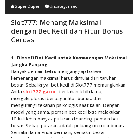
Super Duper
Uncategorized
Slot777: Menang Maksimal
dengan Bet Kecil dan Fitur Bonus
Cerdas
1. Filosofi Bet Kecil untuk Kemenangan Maksimal
Jangka Panjang
Banyak pemain keliru menganggap bahwa
kemenangan maksimal harus dimulai dari taruhan
besar. Sebaliknya, bet kecil di Slot777 memungkinkan
Anda
slot777 gacor
bertahan lebih lama,
mengeksplorasi berbagai fitur bonus, dan
mengurangi tekanan psikologis saat kalah. Dengan
modal yang sama, pemain bet kecil bisa melakukan
10 kali lebih banyak putaran dibanding pemain bet
besar. Setiap putaran adalah peluang memicu bonus.
Semakin lama Anda bermain, semakin besar