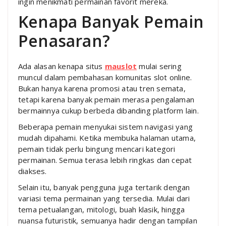
ingin menikmati permainan favorit mereka.
Kenapa Banyak Pemain
Penasaran?
Ada alasan kenapa situs
mauslot
mulai sering
muncul dalam pembahasan komunitas slot online.
Bukan hanya karena promosi atau tren semata,
tetapi karena banyak pemain merasa pengalaman
bermainnya cukup berbeda dibanding platform lain.
Beberapa pemain menyukai sistem navigasi yang
mudah dipahami. Ketika membuka halaman utama,
pemain tidak perlu bingung mencari kategori
permainan. Semua terasa lebih ringkas dan cepat
diakses.
Selain itu, banyak pengguna juga tertarik dengan
variasi tema permainan yang tersedia. Mulai dari
tema petualangan, mitologi, buah klasik, hingga
nuansa futuristik, semuanya hadir dengan tampilan