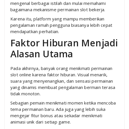
mengenal berbagai istilah dan mulai memahami
bagaimana mekanisme permainan slot bekerja.
Karena itu, platform yang mampu memberikan
pengalaman ramah pengguna biasanya lebih cepat
mendapatkan perhatian.
Faktor Hiburan Menjadi
Alasan Utama
Pada akhirnya, banyak orang menikmati permainan
slot online karena faktor hiburan. Visual menarik,
suara yang menyenangkan, dan sensasi permainan
yang dinamis membuat pengalaman bermain terasa
tidak monoton.
Sebagian pemain menikmati momen ketika mencoba
tema permainan baru. Ada juga yang lebih suka
mengejar fitur bonus atau sekadar menikmati
animasi unik dari setiap game.