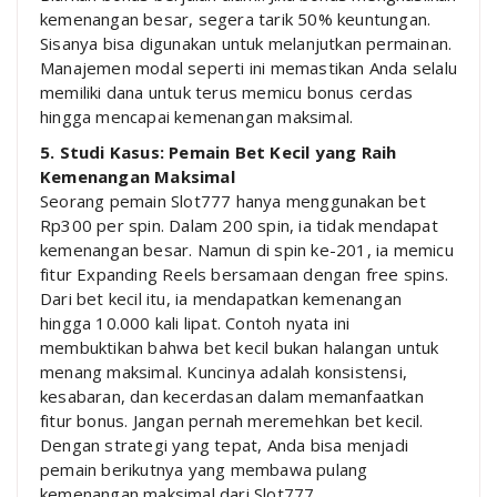
kemenangan besar, segera tarik 50% keuntungan.
Sisanya bisa digunakan untuk melanjutkan permainan.
Manajemen modal seperti ini memastikan Anda selalu
memiliki dana untuk terus memicu bonus cerdas
hingga mencapai kemenangan maksimal.
5. Studi Kasus: Pemain Bet Kecil yang Raih
Kemenangan Maksimal
Seorang pemain Slot777 hanya menggunakan bet
Rp300 per spin. Dalam 200 spin, ia tidak mendapat
kemenangan besar. Namun di spin ke-201, ia memicu
fitur Expanding Reels bersamaan dengan free spins.
Dari bet kecil itu, ia mendapatkan kemenangan
hingga 10.000 kali lipat. Contoh nyata ini
membuktikan bahwa bet kecil bukan halangan untuk
menang maksimal. Kuncinya adalah konsistensi,
kesabaran, dan kecerdasan dalam memanfaatkan
fitur bonus. Jangan pernah meremehkan bet kecil.
Dengan strategi yang tepat, Anda bisa menjadi
pemain berikutnya yang membawa pulang
kemenangan maksimal dari Slot777.