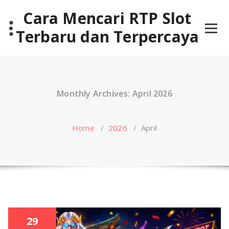
Skip
Cara Mencari RTP Slot
to
content
Terbaru dan Terpercaya
Monthly Archives: April 2026
Home
/
2026
/
April
29