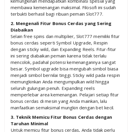
kemungkinan mendapatkan kombinasi spesial yang
membawa kemenangan maksimal. Filosofi ini sudah
terbukti berhasil bagi ribuan pemain Slot777.
2. Mengenali Fitur Bonus Cerdas yang Sering
Diabaikan
Selain free spins dan multiplier, Slot777 memiliki fitur
bonus cerdas seperti Symbol Upgrade, Respin
dengan sticky wild, dan Expanding Reels. Fitur-fitur
ini sering diabaikan pemain karena tidak terlalu
mencolok, padahal potensi kemenangannya sangat
besar. Symbol upgrade bisa mengubah simbol biasa
menjadi simbol bernilai tinggi. Sticky wild pada respin
memungkinkan Anda mengumpulkan wild hingga
seluruh gulungan penuh. Expanding reels
memperlebar area kemenangan. Pelajari setiap fitur
bonus cerdas di mesin yang Anda mainkan, lalu
manfaatkan semaksimal mungkin dengan bet kecil.
3. Teknik Memicu Fitur Bonus Cerdas dengan
Taruhan Minimal
Untuk memicu fitur bonus cerdas, Anda tidak perlu