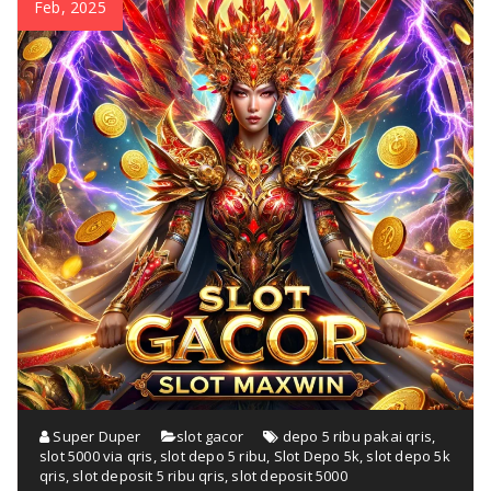
Feb, 2025
Super Duper
slot gacor
depo 5 ribu pakai qris
,
slot 5000 via qris
,
slot depo 5 ribu
,
Slot Depo 5k
,
slot depo 5k
qris
,
slot deposit 5 ribu qris
,
slot deposit 5000