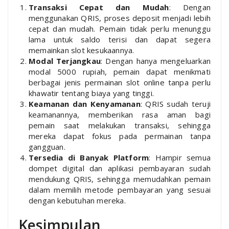
Transaksi Cepat dan Mudah
: Dengan
menggunakan QRIS, proses deposit menjadi lebih
cepat dan mudah. Pemain tidak perlu menunggu
lama untuk saldo terisi dan dapat segera
memainkan slot kesukaannya.
Modal Terjangkau
: Dengan hanya mengeluarkan
modal 5000 rupiah, pemain dapat menikmati
berbagai jenis permainan slot online tanpa perlu
khawatir tentang biaya yang tinggi.
Keamanan dan Kenyamanan
: QRIS sudah teruji
keamanannya, memberikan rasa aman bagi
pemain saat melakukan transaksi, sehingga
mereka dapat fokus pada permainan tanpa
gangguan.
Tersedia di Banyak Platform
: Hampir semua
dompet digital dan aplikasi pembayaran sudah
mendukung QRIS, sehingga memudahkan pemain
dalam memilih metode pembayaran yang sesuai
dengan kebutuhan mereka.
Kesimpulan