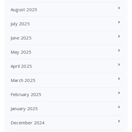
August 2025
July 2025
June 2025
May 2025
April 2025
March 2025
February 2025
January 2025
December 2024