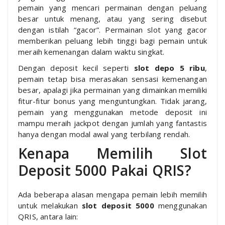
pemain yang mencari permainan dengan peluang
besar untuk menang, atau yang sering disebut
dengan istilah “gacor”. Permainan slot yang gacor
memberikan peluang lebih tinggi bagi pemain untuk
meraih kemenangan dalam waktu singkat.
Dengan deposit kecil seperti
slot depo 5 ribu
,
pemain tetap bisa merasakan sensasi kemenangan
besar, apalagi jika permainan yang dimainkan memiliki
fitur-fitur bonus yang menguntungkan. Tidak jarang,
pemain yang menggunakan metode deposit ini
mampu meraih jackpot dengan jumlah yang fantastis
hanya dengan modal awal yang terbilang rendah.
Kenapa Memilih Slot
Deposit 5000 Pakai QRIS?
Ada beberapa alasan mengapa pemain lebih memilih
untuk melakukan
slot deposit 5000
menggunakan
QRIS, antara lain: