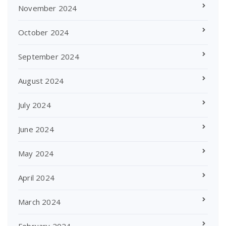
November 2024
October 2024
September 2024
August 2024
July 2024
June 2024
May 2024
April 2024
March 2024
February 2024