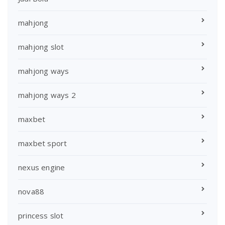
mahjong
mahjong slot
mahjong ways
mahjong ways 2
maxbet
maxbet sport
nexus engine
nova88
princess slot