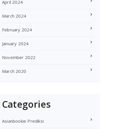
April 2024
March 2024
February 2024
January 2024
November 2022
March 2020
Categories
Asianbookie Prediksi