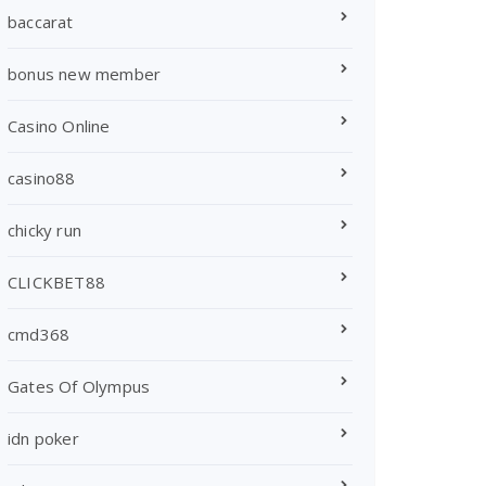
baccarat
bonus new member
Casino Online
casino88
chicky run
CLICKBET88
cmd368
Gates Of Olympus
idn poker