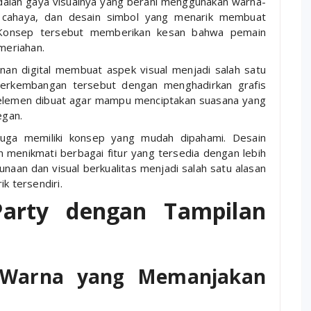
adalah gaya visualnya yang berani menggunakan warna-
 cahaya, dan desain simbol yang menarik membuat
k. Konsep tersebut memberikan kesan bahwa pemain
meriahan.
an digital membuat aspek visual menjadi salah satu
perkembangan tersebut dengan menghadirkan grafis
 elemen dibuat agar mampu menciptakan suasana yang
egan.
 juga memiliki konsep yang mudah dipahami. Desain
enikmati berbagai fitur yang tersedia dengan lebih
an dan visual berkualitas menjadi salah satu alasan
ik tersendiri.
Party dengan Tampilan
h Warna yang Memanjakan