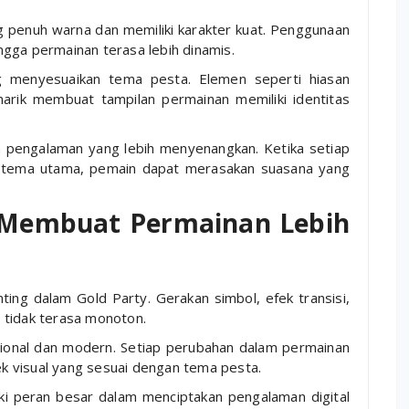
ang penuh warna dan memiliki karakter kuat. Penggunaan
gga permainan terasa lebih dinamis.
ng menyesuaikan tema pesta. Elemen seperti hiasan
rik membuat tampilan permainan memiliki identitas
pengalaman yang lebih menyenangkan. Ketika setiap
n tema utama, pemain dapat merasakan suasana yang
 Membuat Permainan Lebih
nting dalam Gold Party. Gerakan simbol, efek transisi,
 tidak terasa monoton.
ional dan modern. Setiap perubahan dalam permainan
fek visual yang sesuai dengan tema pesta.
iki peran besar dalam menciptakan pengalaman digital