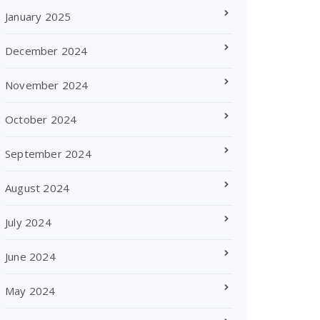
January 2025
December 2024
November 2024
October 2024
September 2024
August 2024
July 2024
June 2024
May 2024