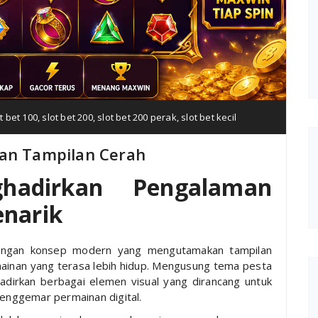
t bet 100
,
slot bet 200
,
slot bet 200 perak
,
slot bet kecil
gan Tampilan Cerah
hadirkan Pengalaman
enarik
dengan konsep modern yang mengutamakan tampilan
ainan yang terasa lebih hidup. Mengusung tema pesta
dirkan berbagai elemen visual yang dirancang untuk
nggemar permainan digital.