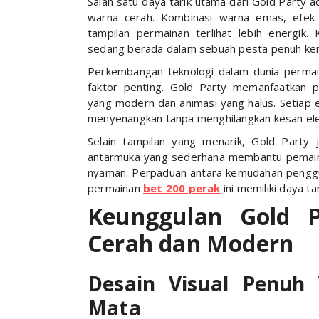
Salah satu daya tarik utama dari Gold Party 
warna cerah. Kombinasi warna emas, efek
tampilan permainan terlihat lebih energi
sedang berada dalam sebuah pesta penuh ke
Perkembangan teknologi dalam dunia permain
faktor penting. Gold Party memanfaatkan 
yang modern dan animasi yang halus. Setiap
menyenangkan tanpa menghilangkan kesan el
Selain tampilan yang menarik, Gold Party
antarmuka yang sederhana membantu pemain m
nyaman. Perpaduan antara kemudahan pengguna
permainan
bet 200 perak
ini memiliki daya tar
Keunggulan Gold 
Cerah dan Modern
Desain Visual Penu
Mata