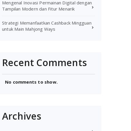
Mengenal Inovasi Permainan Digital dengan
Tampilan Modern dan Fitur Menarik
Strategi Memanfaatkan Cashback Mingguan
untuk Main Mahjong Ways
Recent Comments
No comments to show.
Archives