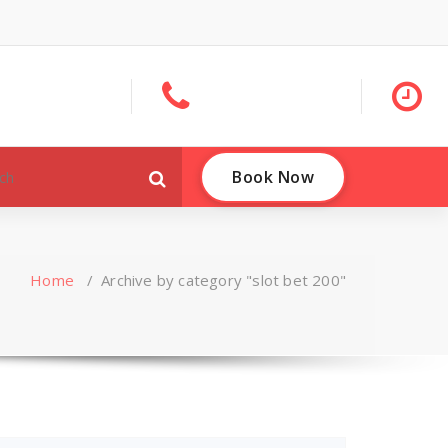
Book Now
Home
/
Archive by category "slot bet 200"