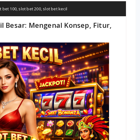
t bet 100
,
slot bet 200
,
slot bet kecil
l Besar: Mengenal Konsep, Fitur,