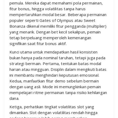
pemula. Mereka dapat memahami pola permainan,
fitur bonus, hingga volatilitas tanpa harus
mempertaruhkan modal besar. Beberapa permainan
populer seperti
Gates of Olympus
atau
Sweet
Bonanza
dikenal memiliki fitur pengganda (multiplier)
yang menarik. Dengan bet kecil sekalipun, pemain
tetap berpeluang memperoleh kemenangan
signifikan saat fitur bonus aktif.
Kunci utama untuk mendapatkan hasil konsisten
bukan hanya pada nominal taruhan, tetapi juga pada
strategi bermain. Pertama, tentukan batas modal
harian atau mingguan. Disiplin dalam mengikuti batas
ini membantu menghindari keputusan emosional.
Kedua, manfaatkan fitur demo sebelum bermain
dengan uang asli. Mode ini memungkinkan pemain
mempelajari ritme permainan tanpa risiko kehilangan
dana.
Ketiga, perhatikan tingkat volatilitas slot yang
dimainkan. Slot dengan volatilitas rendah hingga