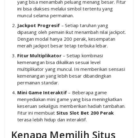
yang bisa menambah peluang menang besar. Fitur
ini bisa diakses melalui simbol tertentu yang
muncul selama permainan.
Jackpot Progresif
– Setiap taruhan yang
dipasang oleh pemain ikut menambah nilai jackpot.
Dengan modal hanya 200 perak, kesempatan
meraih jackpot besar tetap terbuka lebar.
Fitur Multiplikator
– Setiap kombinasi
kemenangan bisa dikalikan sesuai level
multiplikator yang muncul. Ini memberikan sensasi
kemenangan yang lebih besar dibandingkan
permainan standar.
Mini Game Interaktif
– Beberapa game
menyediakan mini game yang bisa meningkatkan
keseruan sekaligus memberikan hadiah tambahan.
Fitur ini membuat
Situs Slot Bet 200 Perak
terasa lebih hidup dan interaktif.
Kenapa Memilih Situs