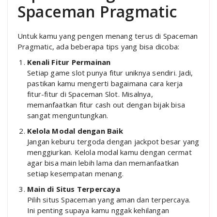
Spaceman Pragmatic
Untuk kamu yang pengen menang terus di Spaceman
Pragmatic, ada beberapa tips yang bisa dicoba:
Kenali Fitur Permainan
Setiap game slot punya fitur uniknya sendiri. Jadi,
pastikan kamu mengerti bagaimana cara kerja
fitur-fitur di Spaceman Slot. Misalnya,
memanfaatkan fitur cash out dengan bijak bisa
sangat menguntungkan.
Kelola Modal dengan Baik
Jangan keburu tergoda dengan jackpot besar yang
menggiurkan. Kelola modal kamu dengan cermat
agar bisa main lebih lama dan memanfaatkan
setiap kesempatan menang.
Main di Situs Terpercaya
Pilih situs Spaceman yang aman dan terpercaya.
Ini penting supaya kamu nggak kehilangan