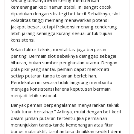
sedang biasanya lebih sering memberikan
kemenangan kecil namun stabil. Ini sangat cocok
dipadukan dengan strategi bet kecil. Sebaliknya, slot
volatilitas tinggi memang menawarkan potensi
jackpot besar, tetapi frekuensi menang cenderung
lebih jarang sehingga kurang sesuai untuk tujuan
konsistensi.
Selain faktor teknis, mentalitas juga berperan
penting. Bermain slot sebaiknya dianggap sebagai
hiburan, bukan sumber penghasilan utama. Dengan
pola pikir yang santai, pemain dapat menikmati
setiap putaran tanpa tekanan berlebihan.
Pendekatan ini secara tidak langsung membantu
menjaga konsistensi karena keputusan bermain
menjadi lebih rasional.
Banyak pemain berpengalaman menyarankan teknik
“naik turun bertahap.” Artinya, mulai dengan bet kecil
dalam jumlah putaran tertentu. Jika permainan
menunjukkan tanda-tanda kemenangan atau fitur
bonus mulai aktif, taruhan bisa dinaikkan sedikit demi