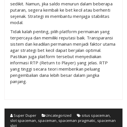
sedikit. Namun, jika saldo menurun dalam beberapa
putaran, segera kembali ke bet kecil atau berhenti
sejenak. Strategi ini membantu menjaga stabilitas
modal.
Tidak kalah penting, pilih platform permainan yang
terpercaya dan memiliki reputasi baik. Transparansi
sistem dan keadilan permainan menjadi faktor utama
agar strategi bet kecil dapat berjalan optimal.
Pastikan juga platform tersebut menyediakan
informasi RTP (Return to Player) yang jelas. RTP
yang tinggi secara teori memberikan peluang
pengembalian dana lebih besar dalam jangka
panjang.
Super Duper
Uncategorized
situs spaceman
,
slot spaceman
,
spaceman
,
spaceman pragmatic
,
spaceman
slot