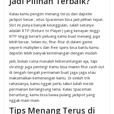
Jadi Pilihan Terbaik?
Kalau kamu pengen menang terus dan dapetin
jackpot besar, situs Spaceman bisa jadi pilihan tepat.
Slot ini punya banyak keunggulan, salah satunya
adalah RTP (Return to Player) yang lumayan tinggi.
RTP tinggi berarti peluang kamu buat menang juga
lebih besar. Selain itu, fitur-fitur di dalam game
seperti multipliers dan free spins bisa bantu kamu
dapetin lebih banyak kemenangan dengan mudah.
Jadi, bukan cuma masalah keberuntungan aja, tapi
strategi juga penting! Kamu bisa mainin fitur cash out
di tengah-tengah permainan buat jaga-jaga atau
maksimalkan kemenangan kamu. Di sinilah trik
rahasianya, kamu nggak perlu takut kalah meski
permainan berlangsung lama. Kalau Spaceman
beruntung, kamu bisa bawa pulang jackpot yang
nggak main-main.
Tips Menang Terus di