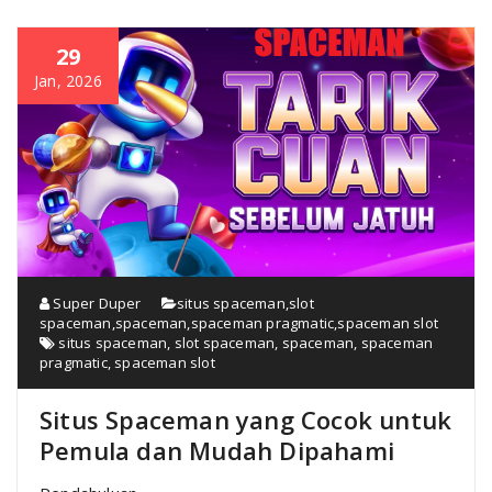
29
Jan, 2026
Super Duper
situs spaceman
,
slot
spaceman
,
spaceman
,
spaceman pragmatic
,
spaceman slot
situs spaceman
,
slot spaceman
,
spaceman
,
spaceman
pragmatic
,
spaceman slot
Situs Spaceman yang Cocok untuk
Pemula dan Mudah Dipahami