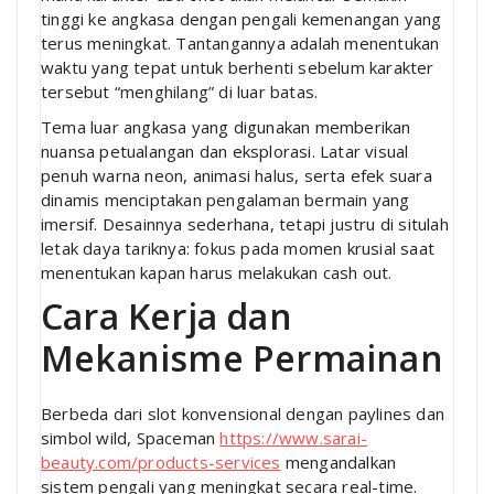
tinggi ke angkasa dengan pengali kemenangan yang
terus meningkat. Tantangannya adalah menentukan
waktu yang tepat untuk berhenti sebelum karakter
tersebut “menghilang” di luar batas.
Tema luar angkasa yang digunakan memberikan
nuansa petualangan dan eksplorasi. Latar visual
penuh warna neon, animasi halus, serta efek suara
dinamis menciptakan pengalaman bermain yang
imersif. Desainnya sederhana, tetapi justru di situlah
letak daya tariknya: fokus pada momen krusial saat
menentukan kapan harus melakukan cash out.
Cara Kerja dan
Mekanisme Permainan
Berbeda dari slot konvensional dengan paylines dan
simbol wild, Spaceman
https://www.sarai-
beauty.com/products-services
mengandalkan
sistem pengali yang meningkat secara real-time.