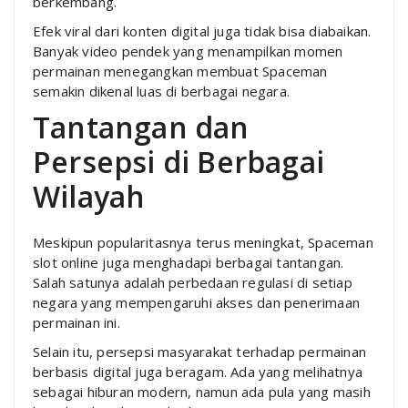
berkembang.
Efek viral dari konten digital juga tidak bisa diabaikan.
Banyak video pendek yang menampilkan momen
permainan menegangkan membuat Spaceman
semakin dikenal luas di berbagai negara.
Tantangan dan
Persepsi di Berbagai
Wilayah
Meskipun popularitasnya terus meningkat, Spaceman
slot online juga menghadapi berbagai tantangan.
Salah satunya adalah perbedaan regulasi di setiap
negara yang mempengaruhi akses dan penerimaan
permainan ini.
Selain itu, persepsi masyarakat terhadap permainan
berbasis digital juga beragam. Ada yang melihatnya
sebagai hiburan modern, namun ada pula yang masih