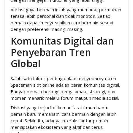
Variasi gaya bermain inilah yang membuat permainan
terasa lebih personal dan tidak monoton. Setiap
pemain dapat menyesuaikan cara bermain sesuai
dengan preferensi masing-masing.
Komunitas Digital dan
Penyebaran Tren
Global
Salah satu faktor penting dalam menyebarnya tren
Spaceman slot online adalah peran komunitas digital.
Banyak pemain berbagi pengalaman, strategi, dan
momen menarik melalui forum maupun media sosial.
Diskusi yang terjadi di komunitas ini membantu
pemain baru memahami cara bermain dengan lebih
cepat. Selain itu, adanya interaksi antar pemain
menciptakan ekosistem yang aktif dan terus