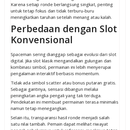
Karena setiap ronde berlangsung singkat, penting
untuk tetap fokus dan tidak terburu-buru
meningkatkan taruhan setelah menang atau kalah.
Perbedaan dengan Slot
Konvensional
Spaceman sering dianggap sebagai evolusi dari slot
digital. Jika slot klasik mengandalkan gulungan dan
kombinasi simbol, permainan ini lebih menyerupai
pengalaman interaktif berbasis momentum.
Tidak ada simbol scatter atau bonus putaran gratis.
Sebagai gantinya, sensasi dibangun melalui
peningkatan angka pengali yang tak terduga.
Pendekatan ini membuat permainan terasa minimalis
namun tetap menegangkan.
Selain itu, transparansi hasil ronde menjadi salah
satu nilai tambah. Pemain dapat melihat riwayat