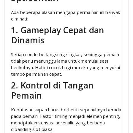
Ada beberapa alasan mengapa permainan ini banyak
diminati:
1. Gameplay Cepat dan
Dinamis
Setiap ronde berlangsung singkat, sehingga pemain
tidak perlu menunggu lama untuk memulai sesi
berikutnya. Hal ini cocok bagi mereka yang menyukai
tempo permainan cepat.
2. Kontrol di Tangan
Pemain
Keputusan kapan harus berhenti sepenuhnya berada
pada pemain. Faktor timing menjadi elemen penting,
menciptakan sensasi adrenalin yang berbeda
dibanding slot biasa.