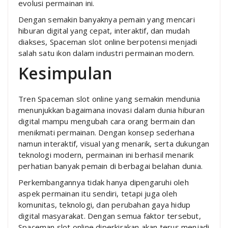
evolusi permainan ini.
Dengan semakin banyaknya pemain yang mencari
hiburan digital yang cepat, interaktif, dan mudah
diakses, Spaceman slot online berpotensi menjadi
salah satu ikon dalam industri permainan modern.
Kesimpulan
Tren Spaceman slot online yang semakin mendunia
menunjukkan bagaimana inovasi dalam dunia hiburan
digital mampu mengubah cara orang bermain dan
menikmati permainan. Dengan konsep sederhana
namun interaktif, visual yang menarik, serta dukungan
teknologi modern, permainan ini berhasil menarik
perhatian banyak pemain di berbagai belahan dunia.
Perkembangannya tidak hanya dipengaruhi oleh
aspek permainan itu sendiri, tetapi juga oleh
komunitas, teknologi, dan perubahan gaya hidup
digital masyarakat. Dengan semua faktor tersebut,
Spaceman slot online diperkirakan akan terus menjadi