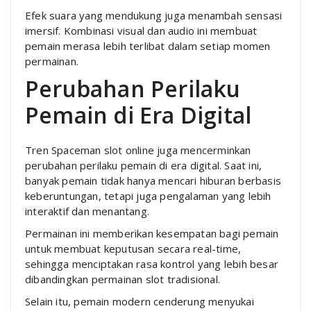
Efek suara yang mendukung juga menambah sensasi
imersif. Kombinasi visual dan audio ini membuat
pemain merasa lebih terlibat dalam setiap momen
permainan.
Perubahan Perilaku
Pemain di Era Digital
Tren Spaceman slot online juga mencerminkan
perubahan perilaku pemain di era digital. Saat ini,
banyak pemain tidak hanya mencari hiburan berbasis
keberuntungan, tetapi juga pengalaman yang lebih
interaktif dan menantang.
Permainan ini memberikan kesempatan bagi pemain
untuk membuat keputusan secara real-time,
sehingga menciptakan rasa kontrol yang lebih besar
dibandingkan permainan slot tradisional.
Selain itu, pemain modern cenderung menyukai