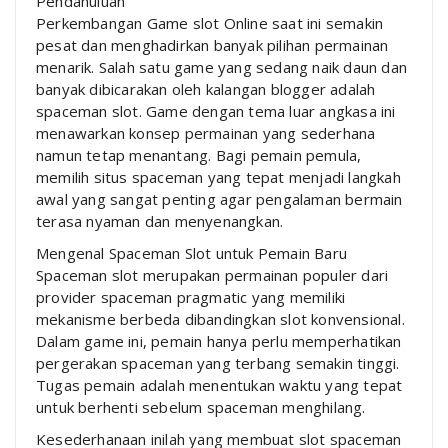
Pendahuluan
Perkembangan Game slot Online saat ini semakin
pesat dan menghadirkan banyak pilihan permainan
menarik. Salah satu game yang sedang naik daun dan
banyak dibicarakan oleh kalangan blogger adalah
spaceman slot. Game dengan tema luar angkasa ini
menawarkan konsep permainan yang sederhana
namun tetap menantang. Bagi pemain pemula,
memilih situs spaceman yang tepat menjadi langkah
awal yang sangat penting agar pengalaman bermain
terasa nyaman dan menyenangkan.
Mengenal Spaceman Slot untuk Pemain Baru
Spaceman slot merupakan permainan populer dari
provider spaceman pragmatic yang memiliki
mekanisme berbeda dibandingkan slot konvensional.
Dalam game ini, pemain hanya perlu memperhatikan
pergerakan spaceman yang terbang semakin tinggi.
Tugas pemain adalah menentukan waktu yang tepat
untuk berhenti sebelum spaceman menghilang.
Kesederhanaan inilah yang membuat slot spaceman