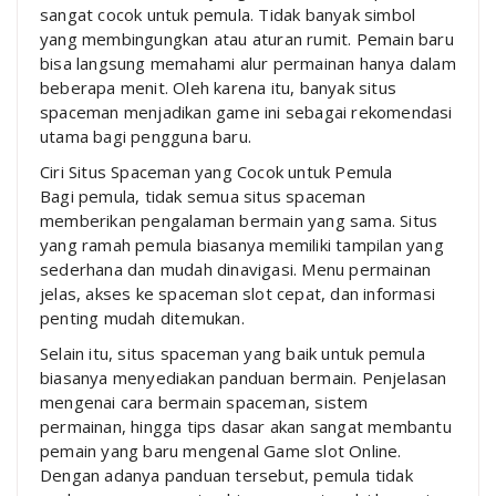
sangat cocok untuk pemula. Tidak banyak simbol
yang membingungkan atau aturan rumit. Pemain baru
bisa langsung memahami alur permainan hanya dalam
beberapa menit. Oleh karena itu, banyak situs
spaceman menjadikan game ini sebagai rekomendasi
utama bagi pengguna baru.
Ciri Situs Spaceman yang Cocok untuk Pemula
Bagi pemula, tidak semua situs spaceman
memberikan pengalaman bermain yang sama. Situs
yang ramah pemula biasanya memiliki tampilan yang
sederhana dan mudah dinavigasi. Menu permainan
jelas, akses ke spaceman slot cepat, dan informasi
penting mudah ditemukan.
Selain itu, situs spaceman yang baik untuk pemula
biasanya menyediakan panduan bermain. Penjelasan
mengenai cara bermain spaceman, sistem
permainan, hingga tips dasar akan sangat membantu
pemain yang baru mengenal Game slot Online.
Dengan adanya panduan tersebut, pemula tidak