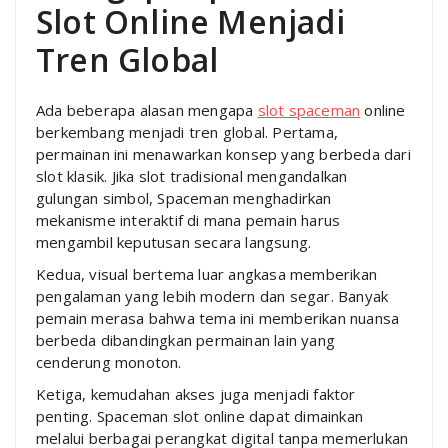
Slot Online Menjadi
Tren Global
Ada beberapa alasan mengapa
slot spaceman
online
berkembang menjadi tren global. Pertama,
permainan ini menawarkan konsep yang berbeda dari
slot klasik. Jika slot tradisional mengandalkan
gulungan simbol, Spaceman menghadirkan
mekanisme interaktif di mana pemain harus
mengambil keputusan secara langsung.
Kedua, visual bertema luar angkasa memberikan
pengalaman yang lebih modern dan segar. Banyak
pemain merasa bahwa tema ini memberikan nuansa
berbeda dibandingkan permainan lain yang
cenderung monoton.
Ketiga, kemudahan akses juga menjadi faktor
penting. Spaceman slot online dapat dimainkan
melalui berbagai perangkat digital tanpa memerlukan