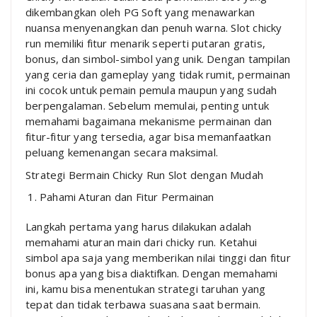
dikembangkan oleh PG Soft yang menawarkan
nuansa menyenangkan dan penuh warna. Slot chicky
run memiliki fitur menarik seperti putaran gratis,
bonus, dan simbol-simbol yang unik. Dengan tampilan
yang ceria dan gameplay yang tidak rumit, permainan
ini cocok untuk pemain pemula maupun yang sudah
berpengalaman. Sebelum memulai, penting untuk
memahami bagaimana mekanisme permainan dan
fitur-fitur yang tersedia, agar bisa memanfaatkan
peluang kemenangan secara maksimal.
Strategi Bermain Chicky Run Slot dengan Mudah
Pahami Aturan dan Fitur Permainan
Langkah pertama yang harus dilakukan adalah
memahami aturan main dari chicky run. Ketahui
simbol apa saja yang memberikan nilai tinggi dan fitur
bonus apa yang bisa diaktifkan. Dengan memahami
ini, kamu bisa menentukan strategi taruhan yang
tepat dan tidak terbawa suasana saat bermain.