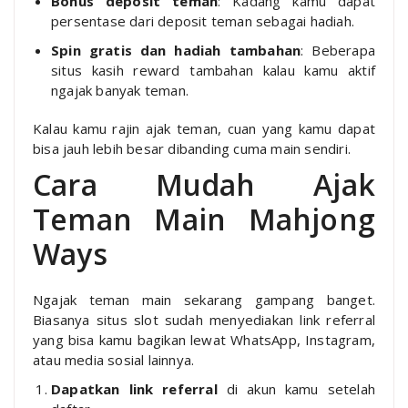
Ngajak teman main sekarang gampang banget.
Biasanya situs slot sudah menyediakan link referral
yang bisa kamu bagikan lewat WhatsApp, Instagram,
atau media sosial lainnya.
Dapatkan link referral
di akun kamu setelah
daftar.
Bagikan link tersebut
ke teman-teman kamu.
Teman daftar dan main
pakai link kamu.
Dapatkan bonus
otomatis masuk ke akun kamu.
Gak perlu repot-repot, cuma perlu modal share dan
ajak ngobrol santai tentang serunya main Mahjong
Ways.
Tips Biar Temanmu Ikut
dan Cuan Bareng