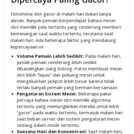
Fenomena slot gacor di malam hari bukan tanpa
alasan. Banyak pemain berpendapat bahwa mesin
slot memiliki pola tertentu yang cenderung memberi
kemenangan saat waktu tertentu, terutama saat
malam hari. Ada beberapa faktor yang mendukung
kepercayaan ini:
Volume Pemain Lebih Sedikit:
Pada malam hari,
jumlah pemain cenderung lebih sedikit
dibandingkan siang bolong. Hal ini membuat mesin
slot lebih “lepas” dan peluang mesin untuk
mengeluarkan jackpot lebih besar karena tidak
terlalu banyak pemain yang bermain bersamaan.
Pengaturan Sistem Mesin:
Beberapa pakar
percaya bahwa mesin slot memiliki algoritma
tertentu yang memungkinkan mereka untuk lebih
“gacor” pada waktu tertentu, termasuk malam hari
saat beban server dan sistem pengaturan mesin
sedang dalam mode tertentu.
Suasana Hati dan Konsentrasi:
Saat malam hari,