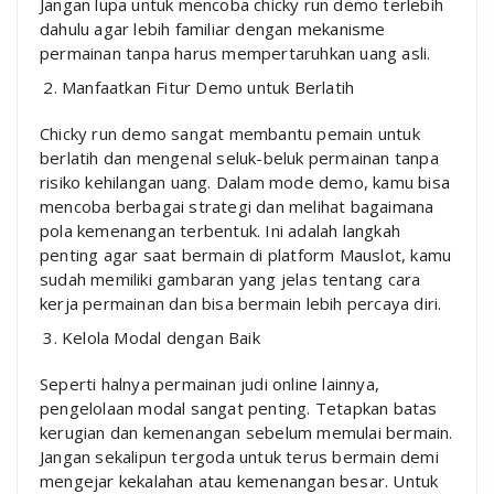
Jangan lupa untuk mencoba chicky run demo terlebih
dahulu agar lebih familiar dengan mekanisme
permainan tanpa harus mempertaruhkan uang asli.
Manfaatkan Fitur Demo untuk Berlatih
Chicky run demo sangat membantu pemain untuk
berlatih dan mengenal seluk-beluk permainan tanpa
risiko kehilangan uang. Dalam mode demo, kamu bisa
mencoba berbagai strategi dan melihat bagaimana
pola kemenangan terbentuk. Ini adalah langkah
penting agar saat bermain di platform Mauslot, kamu
sudah memiliki gambaran yang jelas tentang cara
kerja permainan dan bisa bermain lebih percaya diri.
Kelola Modal dengan Baik
Seperti halnya permainan judi online lainnya,
pengelolaan modal sangat penting. Tetapkan batas
kerugian dan kemenangan sebelum memulai bermain.
Jangan sekalipun tergoda untuk terus bermain demi
mengejar kekalahan atau kemenangan besar. Untuk