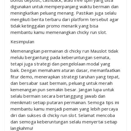
digunakan untuk memperpanjang waktu bermain dan
meningkatkan peluang menang. Pastikan juga selalu
mengikuti berita terbaru dari platform tersebut agar
tidak ketinggalan promo menarik yang bisa
membantu kamu memenangkan chicky run slot.
Kesimpulan
Memenangkan permainan di chicky run Mauslot tidak
melulu bergantung pada keberuntungan semata,
tetapi juga strategi dan pengelolaan modal yang
baik. Dengan memahami aturan dasar, memanfaatkan
fitur demo, menerapkan strategi taruhan yang tepat,
dan bersabar saat bermain, peluang untuk meraih
kemenangan pun semakin besar. Jangan lupa untuk
selalu bermain secara bertanggung jawab dan
menikmati setiap putaran permainan. Semoga tips ini
membantu kamu menjadi pemain yang lebih percaya
diri dan sukses di chicky run slot. Selamat mencoba
dan semoga keberuntungan selalu menyertai setiap
langkahmu!