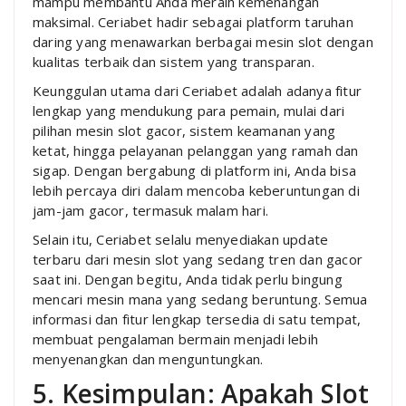
mampu membantu Anda meraih kemenangan
maksimal. Ceriabet hadir sebagai platform taruhan
daring yang menawarkan berbagai mesin slot dengan
kualitas terbaik dan sistem yang transparan.
Keunggulan utama dari Ceriabet adalah adanya fitur
lengkap yang mendukung para pemain, mulai dari
pilihan mesin slot gacor, sistem keamanan yang
ketat, hingga pelayanan pelanggan yang ramah dan
sigap. Dengan bergabung di platform ini, Anda bisa
lebih percaya diri dalam mencoba keberuntungan di
jam-jam gacor, termasuk malam hari.
Selain itu, Ceriabet selalu menyediakan update
terbaru dari mesin slot yang sedang tren dan gacor
saat ini. Dengan begitu, Anda tidak perlu bingung
mencari mesin mana yang sedang beruntung. Semua
informasi dan fitur lengkap tersedia di satu tempat,
membuat pengalaman bermain menjadi lebih
menyenangkan dan menguntungkan.
5. Kesimpulan: Apakah Slot