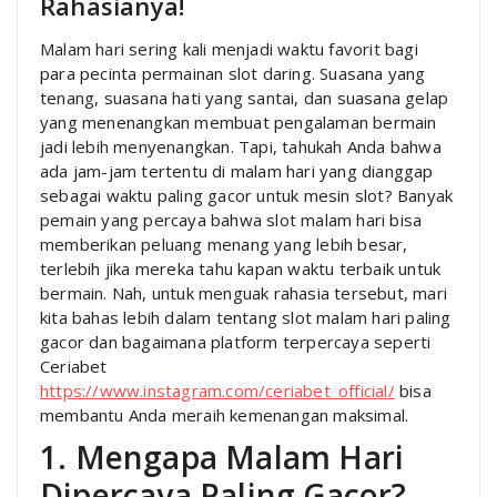
Rahasianya!
Malam hari sering kali menjadi waktu favorit bagi
para pecinta permainan slot daring. Suasana yang
tenang, suasana hati yang santai, dan suasana gelap
yang menenangkan membuat pengalaman bermain
jadi lebih menyenangkan. Tapi, tahukah Anda bahwa
ada jam-jam tertentu di malam hari yang dianggap
sebagai waktu paling gacor untuk mesin slot? Banyak
pemain yang percaya bahwa slot malam hari bisa
memberikan peluang menang yang lebih besar,
terlebih jika mereka tahu kapan waktu terbaik untuk
bermain. Nah, untuk menguak rahasia tersebut, mari
kita bahas lebih dalam tentang slot malam hari paling
gacor dan bagaimana platform terpercaya seperti
Ceriabet
https://www.instagram.com/ceriabet_official/
bisa
membantu Anda meraih kemenangan maksimal.
1. Mengapa Malam Hari
Dipercaya Paling Gacor?