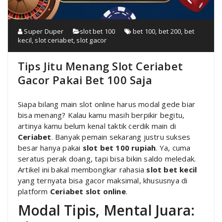
seratus perak doang, tapi bisa bikin saldo meledak.
Artikel ini bakal membongkar rahasia
slot bet kecil
yang ternyata bisa gacor maksimal, khususnya di
platform
Ceriabet slot online
.
Modal Tipis, Mental Juara:
Slot Bet 100 Jangan
Diremehkan
Pemain pemula sering minder kalau cuma bisa
pasang
slot bet 100
, apalagi lihat pemain lain main
pakai ratusan ribu per spin. Padahal, justru di sinilah
kekuatanmu! Dengan modal kecil, kamu bisa muter
lebih lama, eksplorasi pola kemenangan lebih luas,
dan yang pasti, main tanpa beban.
Di
Ceriabet slot
, ada banyak game yang cocok buat
slot bet kecil
. Bahkan, beberapa game dikenal
gacor justru di bet rendah. Salah satu kuncinya adalah