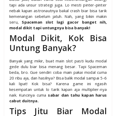
tapi ada unsur strategi juga. Lo mesti pinter-pinter
nebak kapan astronautnya bakal crash biar bisa tarik
kemenangan sebelum jatuh. Nah, yang bikin makin
seru,
Spaceman slot lagi gacor banget nih,
modal dikit tapi untungnya bisa banyak!
Modal Dikit, Kok Bisa
Untung Banyak?
Banyak yang mikir, buat main slot pasti kudu modal
gede dulu biar bisa menang besar. Tapi Spaceman
beda, bro. Gue sendiri coba main pakai modal cuma
20 ribu aja, dan hasilnya? Bisa balik modal sampai 5-6
kali lipat! Kok bisa? Karena game ini ngasih
kesempatan untuk lo tarik kapan aja multiplier-nya
naik. Kuncinya cuma
sabar dan tahu kapan harus
cabut duitnya.
Tips Jitu Biar Modal