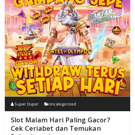
Super Duper
Uncategorized
Slot Malam Hari Paling Gacor?
Cek Ceriabet dan Temukan