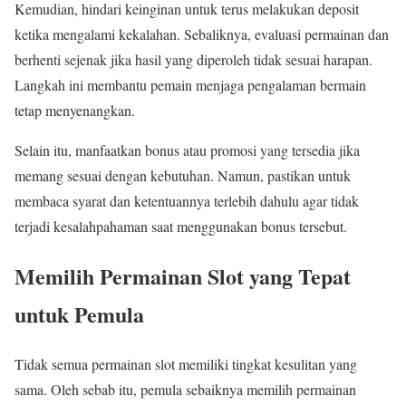
Kemudian, hindari keinginan untuk terus melakukan deposit
ketika mengalami kekalahan. Sebaliknya, evaluasi permainan dan
berhenti sejenak jika hasil yang diperoleh tidak sesuai harapan.
Langkah ini membantu pemain menjaga pengalaman bermain
tetap menyenangkan.
Selain itu, manfaatkan bonus atau promosi yang tersedia jika
memang sesuai dengan kebutuhan. Namun, pastikan untuk
membaca syarat dan ketentuannya terlebih dahulu agar tidak
terjadi kesalahpahaman saat menggunakan bonus tersebut.
Memilih Permainan Slot yang Tepat
untuk Pemula
Tidak semua permainan slot memiliki tingkat kesulitan yang
sama. Oleh sebab itu, pemula sebaiknya memilih permainan