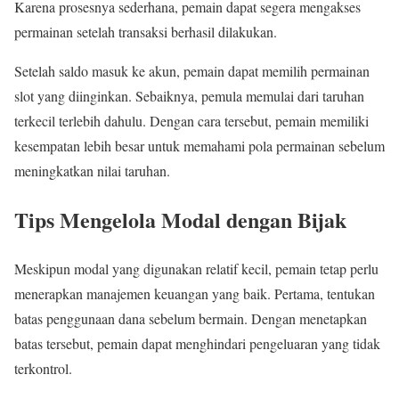
Karena prosesnya sederhana, pemain dapat segera mengakses
permainan setelah transaksi berhasil dilakukan.
Setelah saldo masuk ke akun, pemain dapat memilih permainan
slot yang diinginkan. Sebaiknya, pemula memulai dari taruhan
terkecil terlebih dahulu. Dengan cara tersebut, pemain memiliki
kesempatan lebih besar untuk memahami pola permainan sebelum
meningkatkan nilai taruhan.
Tips Mengelola Modal dengan Bijak
Meskipun modal yang digunakan relatif kecil, pemain tetap perlu
menerapkan manajemen keuangan yang baik. Pertama, tentukan
batas penggunaan dana sebelum bermain. Dengan menetapkan
batas tersebut, pemain dapat menghindari pengeluaran yang tidak
terkontrol.