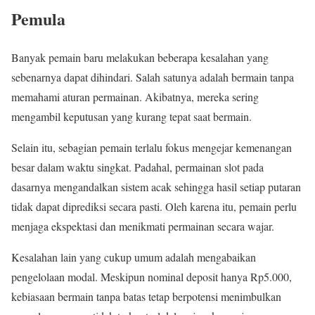
Pemula
Banyak pemain baru melakukan beberapa kesalahan yang
sebenarnya dapat dihindari. Salah satunya adalah bermain tanpa
memahami aturan permainan. Akibatnya, mereka sering
mengambil keputusan yang kurang tepat saat bermain.
Selain itu, sebagian pemain terlalu fokus mengejar kemenangan
besar dalam waktu singkat. Padahal, permainan slot pada
dasarnya mengandalkan sistem acak sehingga hasil setiap putaran
tidak dapat diprediksi secara pasti. Oleh karena itu, pemain perlu
menjaga ekspektasi dan menikmati permainan secara wajar.
Kesalahan lain yang cukup umum adalah mengabaikan
pengelolaan modal. Meskipun nominal deposit hanya Rp5.000,
kebiasaan bermain tanpa batas tetap berpotensi menimbulkan