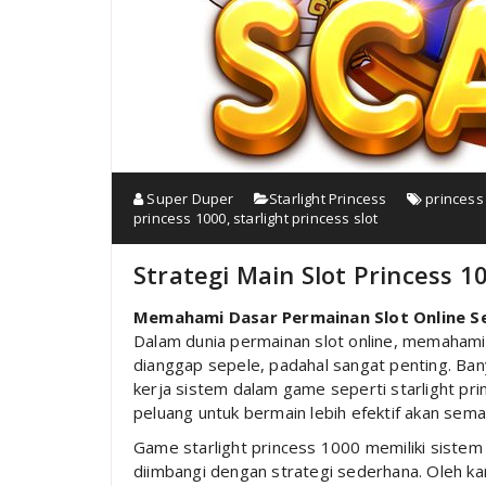
Super Duper
Starlight Princess
princess
princess 1000
,
starlight princess slot
Strategi Main Slot Princess 
Memahami Dasar Permainan Slot Online S
Dalam dunia permainan slot online, memahami
dianggap sepele, padahal sangat penting. Ba
kerja sistem dalam game seperti starlight p
peluang untuk bermain lebih efektif akan sema
Game starlight princess 1000 memiliki siste
diimbangi dengan strategi sederhana. Oleh ka