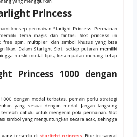
nang yang menggiurkan.
rlight Princess
ami konsep permainan Starlight Princess. Permainan
memiliki tema magis dan fantasi. Slot princess ini
free spin, multiplier, dan simbol khusus yang bisa
fikan. Dalam Starlight Slot, setiap putaran memiliki
hingga meski modal tipis, kesempatan menang tetap
ight Princess 1000 dengan
s 1000 dengan modal terbatas, pemain perlu strategi
aruhan yang sesuai dengan modal. Jangan langsung
 terlebih dahulu untuk mengenal pola permainan. Slot
asi simbol yang menguntungkan secara acak, sehingga
s yang tersedia di
starlight princess
. Fitur ini sangat