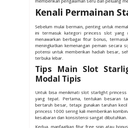
memberikan pengalaman seru dan peluang me
Kenali Permainan Sta
Sebelum mulai bermain, penting untuk memah
ini termasuk kategori princess slot yang 
menawarkan berbagai fitur bonus, termasuk 
meningkatkan kemenangan pemain secara signi
potensi untuk memberikan hadiah besar, se
terbuka lebar.
Tips Main Slot Starl
Modal Tipis
Untuk bisa menikmati slot starlight princes
yang tepat. Pertama, tentukan besaran t
bertaruh besar, tetapi gunakan taruhan kecil
princess 1000 sering kali memberikan kombin
kesabaran dan konsistensi sangat dibutuhkan.
Kedua, manfaatkan fitur free spin atau bonu