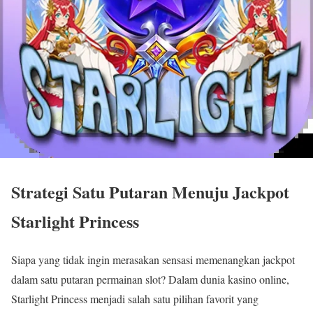
Strategi Satu Putaran Menuju Jackpot
Starlight Princess
Siapa yang tidak ingin merasakan sensasi memenangkan jackpot
dalam satu putaran permainan slot? Dalam dunia kasino online,
Starlight Princess menjadi salah satu pilihan favorit yang