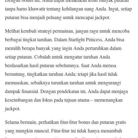
tanpa harus khawatir tentang kehilangan uang Anda. Ingat, setiap
putaran bisa menjadi peluang untuk mencapai jackpot.
Melihat kembali strategi permainan, jangan ragu untuk mencoba
berbagai tingkat taruhan. Dalam Starlight Princess, Anda bisa
memilih berapa banyak yang ingin Anda pertaruhkan dalam
setiap putaran. Cobalah untuk mengatur taruhan Anda
berdasarkan hasil putaran sebelumnya. Saat Anda merasa
beruntung, tingkatkan taruhan Anda; tetapi jika hasil tidak
memuaskan, sebaiknya turunkan taruhan untuk mengurangi
dampak finansial. Dengan pendekatan ini, Anda dapat menjaga
keseimbangan dan fokus pada tujuan utama – memenangkan
jackpot.
Selama bermain, perhatikan fitur-fitur bonus dan putaran gratis
yang mungkin muncul. Fitur-fitur ini tidak hanya menambah