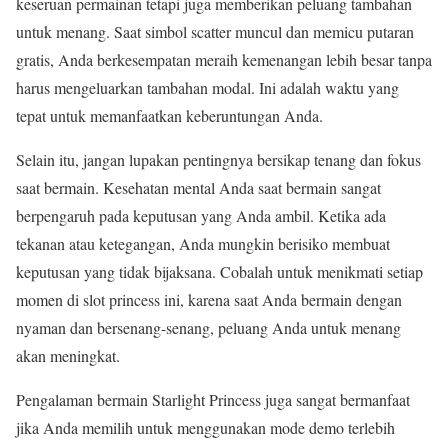
keseruan permainan tetapi juga memberikan peluang tambahan
untuk menang. Saat simbol scatter muncul dan memicu putaran
gratis, Anda berkesempatan meraih kemenangan lebih besar tanpa
harus mengeluarkan tambahan modal. Ini adalah waktu yang
tepat untuk memanfaatkan keberuntungan Anda.
Selain itu, jangan lupakan pentingnya bersikap tenang dan fokus
saat bermain. Kesehatan mental Anda saat bermain sangat
berpengaruh pada keputusan yang Anda ambil. Ketika ada
tekanan atau ketegangan, Anda mungkin berisiko membuat
keputusan yang tidak bijaksana. Cobalah untuk menikmati setiap
momen di slot princess ini, karena saat Anda bermain dengan
nyaman dan bersenang-senang, peluang Anda untuk menang
akan meningkat.
Pengalaman bermain Starlight Princess juga sangat bermanfaat
jika Anda memilih untuk menggunakan mode demo terlebih