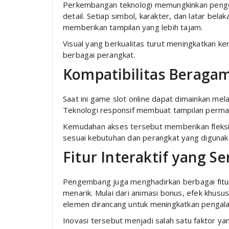
Perkembangan teknologi memungkinkan penge
detail. Setiap simbol, karakter, dan latar bel
memberikan tampilan yang lebih tajam.
Visual yang berkualitas turut meningkatkan 
berbagai perangkat.
Kompatibilitas Beraga
Saat ini game slot online dapat dimainkan mel
Teknologi responsif membuat tampilan permai
Kemudahan akses tersebut memberikan fleksi
sesuai kebutuhan dan perangkat yang digunak
Fitur Interaktif yang 
Pengembang juga menghadirkan berbagai fitu
menarik. Mulai dari animasi bonus, efek khusus
elemen dirancang untuk meningkatkan pengal
Inovasi tersebut menjadi salah satu faktor 