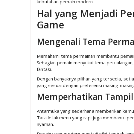
kebutuhan pemain modern.
Hal yang Menjadi Pe
Game
Mengenali Tema Perma
Memahami tema permainan membantu pemain 
Sebagian pemain menyukai tema petualangan,
fantasi.
Dengan banyaknya pilihan yang tersedia, se
yang sesuai dengan preferensi masing-masing
Memperhatikan Tampi
Antarmuka yang sederhana memberikan kemud
Tata letak menu yang rapi juga membantu pe
nyaman.
Desain yang modern menjadi nilai tambah kare