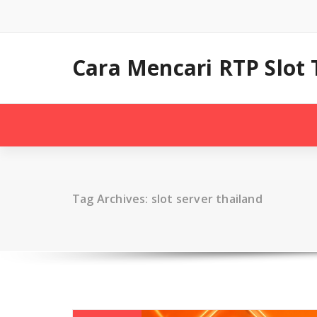
Skip
to
content
Cara Mencari RTP Slot
Tag Archives: slot server thailand