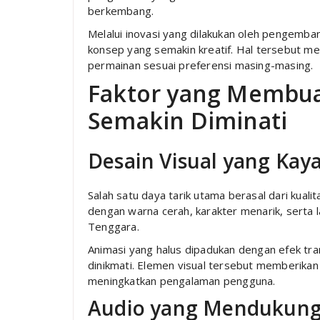
berkembang.
Melalui inovasi yang dilakukan oleh pengemb
konsep yang semakin kreatif. Hal tersebut 
permainan sesuai preferensi masing-masing.
Faktor yang Membua
Semakin Diminati
Desain Visual yang Kay
Salah satu daya tarik utama berasal dari kual
dengan warna cerah, karakter menarik, serta l
Tenggara.
Animasi yang halus dipadukan dengan efek tr
dinikmati. Elemen visual tersebut memberikan
meningkatkan pengalaman pengguna.
Audio yang Mendukung