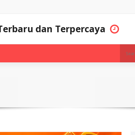
 Terbaru dan Terpercaya
Search
for: