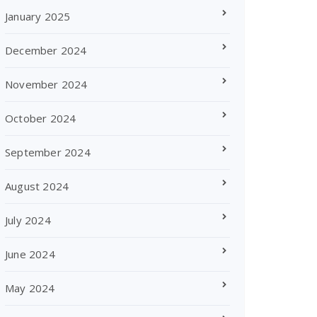
January 2025
December 2024
November 2024
October 2024
September 2024
August 2024
July 2024
June 2024
May 2024