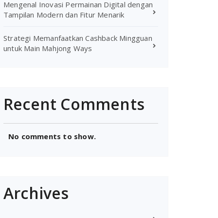
Mengenal Inovasi Permainan Digital dengan
Tampilan Modern dan Fitur Menarik
Strategi Memanfaatkan Cashback Mingguan
untuk Main Mahjong Ways
Recent Comments
No comments to show.
Archives