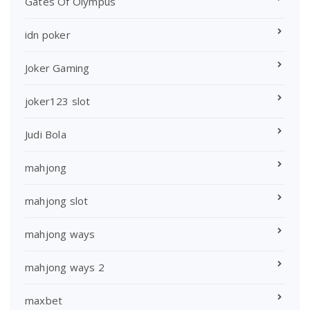
Gates Of Olympus
idn poker
Joker Gaming
joker123 slot
Judi Bola
mahjong
mahjong slot
mahjong ways
mahjong ways 2
maxbet