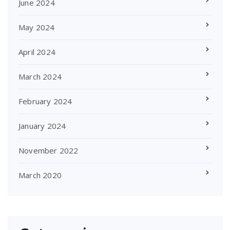
June 2024
May 2024
April 2024
March 2024
February 2024
January 2024
November 2022
March 2020