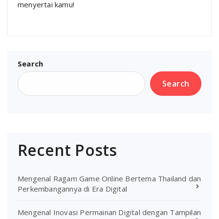
menyertai kamu!
Search
Search
Recent Posts
Mengenal Ragam Game Online Bertema Thailand dan
Perkembangannya di Era Digital
Mengenal Inovasi Permainan Digital dengan Tampilan