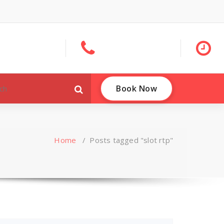
Book Now
Home
/
Posts tagged "slot rtp"