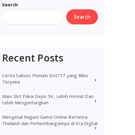
Search
Search
Recent Posts
Cerita Sukses Pemain Slot777 yang Bikin
Terpana
Main Slot Pakai Depo 5K, Lebih Hemat Dan
Lebih Menguntungkan
Mengenal Ragam Game Online Bertema
Thailand dan Perkembangannya di Era Digital