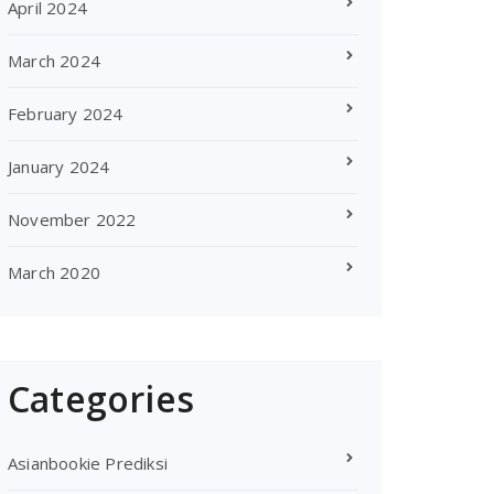
April 2024
March 2024
February 2024
January 2024
November 2022
March 2020
Categories
Asianbookie Prediksi