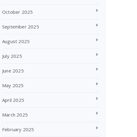
October 2025
September 2025
August 2025
July 2025
June 2025
May 2025
April 2025
March 2025
February 2025