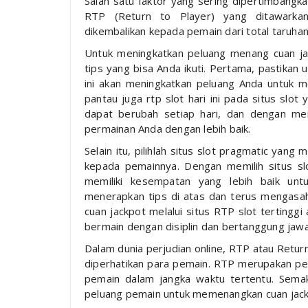
Salah satu faktor yang sering dipertimbangka
RTP (Return to Player) yang ditawark
dikembalikan kepada pemain dari total taruha
Untuk meningkatkan peluang menang cuan jac
tips yang bisa Anda ikuti. Pertama, pastikan 
ini akan meningkatkan peluang Anda untuk m
pantau juga rtp slot hari ini pada situs sl
dapat berubah setiap hari, dan dengan me
permainan Anda dengan lebih baik.
Selain itu, pilihlah situs slot pragmatic yan
kepada pemainnya. Dengan memilih situs sl
memiliki kesempatan yang lebih baik un
menerapkan tips di atas dan terus mengasa
cuan jackpot melalui situs RTP slot tertingg
bermain dengan disiplin dan bertanggung jaw
Dalam dunia perjudian online, RTP atau Return
diperhatikan para pemain. RTP merupakan pe
pemain dalam jangka waktu tertentu. Semak
peluang pemain untuk memenangkan cuan jack