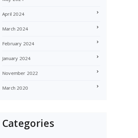
April 2024
March 2024
February 2024
January 2024
November 2022
March 2020
Categories