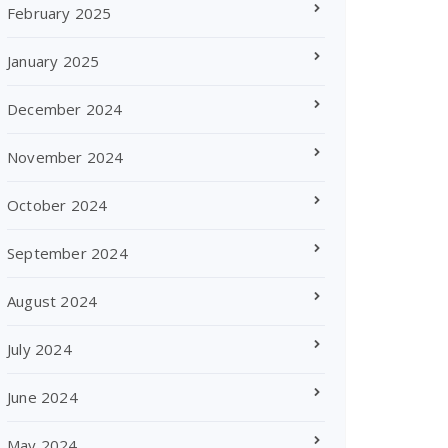
February 2025
January 2025
December 2024
November 2024
October 2024
September 2024
August 2024
July 2024
June 2024
May 2024