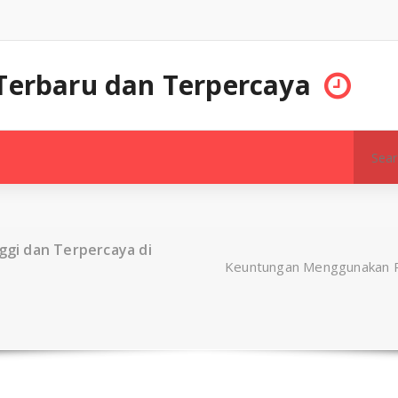
 Terbaru dan Terpercaya
Search
for:
gi dan Terpercaya di
Keuntungan Menggunakan RT