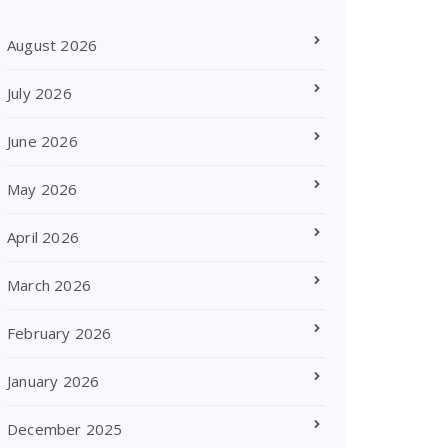
August 2026
July 2026
June 2026
May 2026
April 2026
March 2026
February 2026
January 2026
December 2025