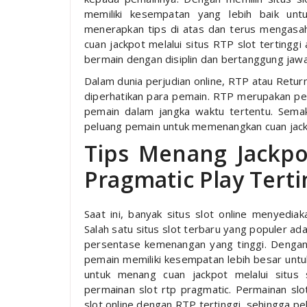
memiliki kesempatan yang lebih baik un
menerapkan tips di atas dan terus mengasa
cuan jackpot melalui situs RTP slot tertingg
bermain dengan disiplin dan bertanggung jaw
Dalam dunia perjudian online, RTP atau Return
diperhatikan para pemain. RTP merupakan pe
pemain dalam jangka waktu tertentu. Semak
peluang pemain untuk memenangkan cuan jack
Tips Menang Jackpot
Pragmatic Play Terti
Saat ini, banyak situs slot online menyedia
Salah satu situs slot terbaru yang populer a
persentase kemenangan yang tinggi. Dengan 
pemain memiliki kesempatan lebih besar untu
untuk menang cuan jackpot melalui situs
permainan slot rtp pragmatic. Permainan slo
slot online dengan RTP tertinggi, sehingga p