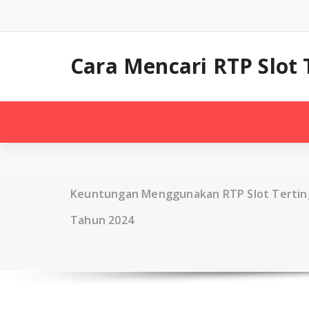
Skip
to
content
Cara Mencari RTP Slot
Keuntungan Menggunakan RTP Slot Terting
Tahun 2024