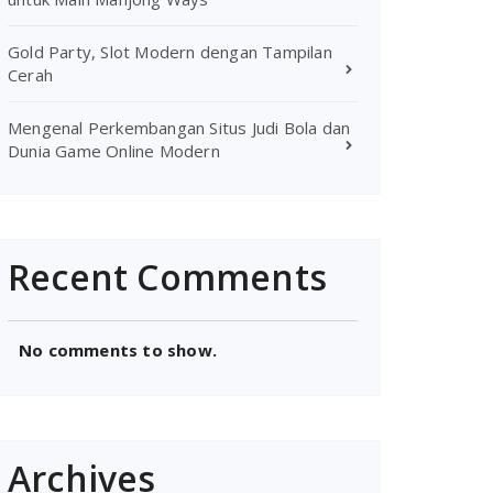
Gold Party, Slot Modern dengan Tampilan
Cerah
Mengenal Perkembangan Situs Judi Bola dan
Dunia Game Online Modern
Recent Comments
No comments to show.
Archives