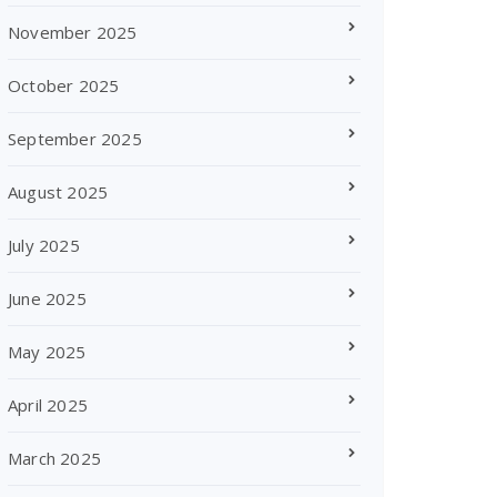
November 2025
October 2025
September 2025
August 2025
July 2025
June 2025
May 2025
April 2025
March 2025