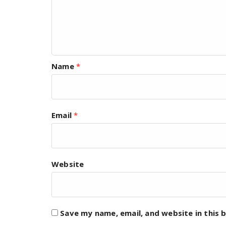
Name
*
Email
*
Website
Save my name, email, and website in this 