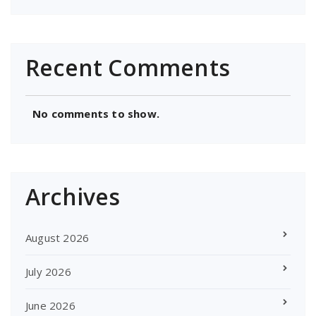
Recent Comments
No comments to show.
Archives
August 2026
July 2026
June 2026