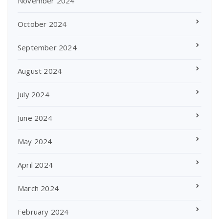
November 2024
October 2024
September 2024
August 2024
July 2024
June 2024
May 2024
April 2024
March 2024
February 2024