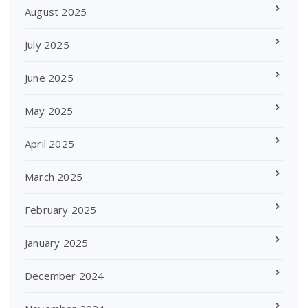
August 2025
July 2025
June 2025
May 2025
April 2025
March 2025
February 2025
January 2025
December 2024