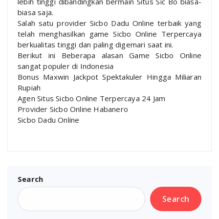
lebih tinggi dibandingkan bermain Situs Sic Bo biasa-
biasa saja.
Salah satu provider Sicbo Dadu Online terbaik yang
telah menghasilkan game Sicbo Online Terpercaya
berkualitas tinggi dan paling digemari saat ini.
Berikut ini Beberapa alasan Game Sicbo Online
sangat populer di Indonesia
Bonus Maxwin Jackpot Spektakuler Hingga Miliaran
Rupiah
Agen Situs Sicbo Online Terpercaya 24 Jam
Provider Sicbo Online Habanero
Sicbo Dadu Online
Search
Search