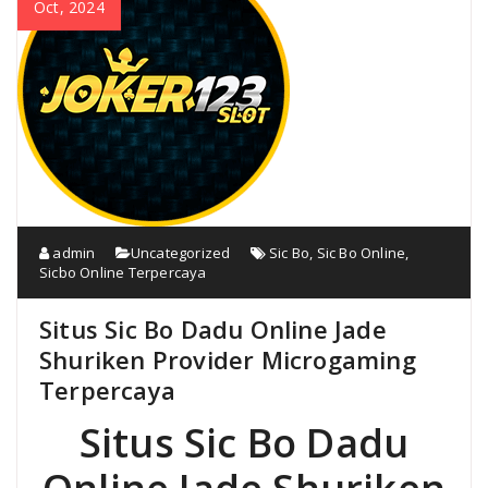
Oct, 2024
admin
Uncategorized
Sic Bo
,
Sic Bo Online
,
Sicbo Online Terpercaya
Situs Sic Bo Dadu Online Jade
Shuriken Provider Microgaming
Terpercaya
Situs Sic Bo Dadu