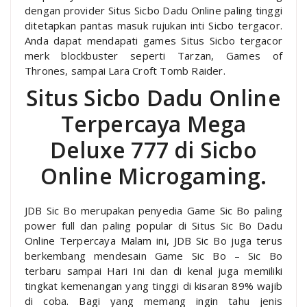
dengan provider Situs Sicbo Dadu Online paling tinggi
ditetapkan pantas masuk rujukan inti Sicbo tergacor.
Anda dapat mendapati games Situs Sicbo tergacor
merk blockbuster seperti Tarzan, Games of
Thrones, sampai Lara Croft Tomb Raider.
Situs Sicbo Dadu Online
Terpercaya Mega
Deluxe 777 di Sicbo
Online Microgaming.
JDB Sic Bo merupakan penyedia Game Sic Bo paling
power full dan paling popular di Situs Sic Bo Dadu
Online Terpercaya Malam ini, JDB Sic Bo juga terus
berkembang mendesain Game Sic Bo – Sic Bo
terbaru sampai Hari Ini dan di kenal juga memiliki
tingkat kemenangan yang tinggi di kisaran 89% wajib
di coba. Bagi yang memang ingin tahu jenis