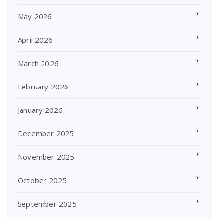
May 2026
April 2026
March 2026
February 2026
January 2026
December 2025
November 2025
October 2025
September 2025