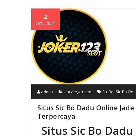
2
Oct, 2024
admin
Uncategorized
Sic Bo
,
Sic Bo Onl
Situs Sic Bo Dadu Online Jad
Terpercaya
Situs Sic Bo Dadu