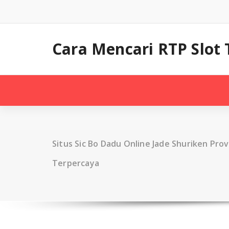
Skip
to
content
Cara Mencari RTP Slot
Situs Sic Bo Dadu Online Jade Shuriken Pro
Terpercaya