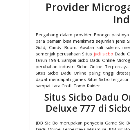
Provider Microg
In
Bergabung dalam provider Boongo pastinya
para pemain bisa menikmati sejumlah jenis Si
Gold, Candy Boom. Awalan kali sukses mer
semenjak perusahaan Situs
judi sicbo
Dadu On
tahun 1994. Sampai Sicbo Dadu Online Micro
perubahan industri Sicbo Online Terpercay
Situs Sicbo Dadu Online paling tinggi ditet
dapat mendapati games Situs Sicbo tergacor
sampai Lara Croft Tomb Raider.
Situs Sicbo Dadu 
Deluxe 777 di Sic
JDB Sic Bo merupakan penyedia Game Sic Bo p
Dadu Online Terpercaya Malam ini, JDB Sic B