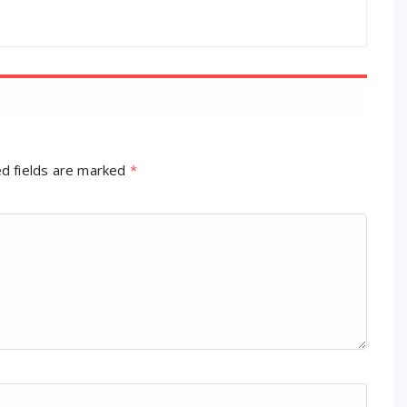
d fields are marked
*