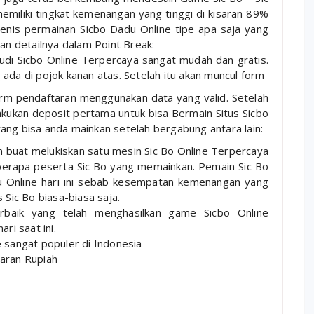
memiliki tingkat kemenangan yang tinggi di kisaran 89%
jenis permainan Sicbo Dadu Online tipe apa saja yang
dan detailnya dalam Point Break:
Judi Sicbo Online Terpercaya sangat mudah dan gratis.
ada di pojok kanan atas. Setelah itu akan muncul form
form pendaftaran menggunakan data yang valid. Setelah
lakukan deposit pertama untuk bisa Bermain Situs Sicbo
ang bisa anda mainkan setelah bergabung antara lain:
an buat melukiskan satu mesin Sic Bo Online Terpercaya
erapa peserta Sic Bo yang memainkan. Pemain Sic Bo
u Online hari ini sebab kesempatan kemenangan yang
 Sic Bo biasa-biasa saja.
erbaik yang telah menghasilkan game Sicbo Online
ri saat ini.
e sangat populer di Indonesia
iaran Rupiah