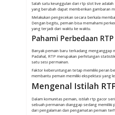
Salah satu keunggulan dari rtp slot live adal
yang berubah dapat memberikan gambaran men
Melakukan pengecekan secara berkala memban
Dengan begitu, pemain bisa memahami perke
yang terjadi dari waktu ke waktu.
Pahami Perbedaan RTP
Banyak pemain baru terkadang menganggap ni
Padahal, RTP merupakan perhitungan statistik
satu sesi permainan.
Faktor keberuntungan tetap memiliki peran b
membantu pemain memiliki ekspektasi yang leb
Mengenal Istilah RT
Dalam komunitas pemain, istilah rtp gacor se
sebuah permainan dianggap sedang memiliki per
dari pengalaman dan pengamatan pemain terh