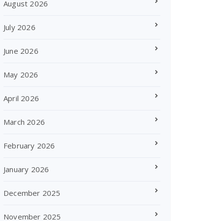
August 2026
July 2026
June 2026
May 2026
April 2026
March 2026
February 2026
January 2026
December 2025
November 2025