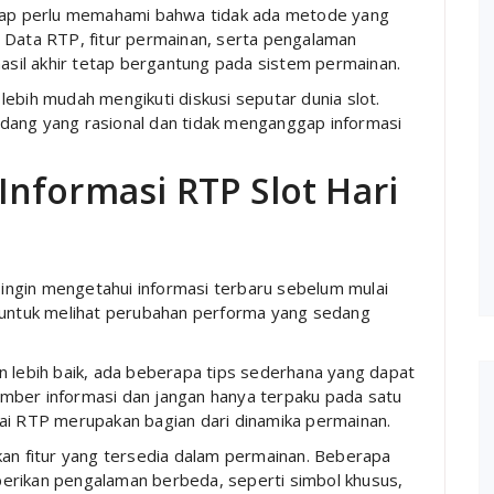
etap perlu memahami bahwa tidak ada metode yang
 Data RTP, fitur permainan, serta pengalaman
hasil akhir tetap bergantung pada sistem permainan.
ebih mudah mengikuti diskusi seputar dunia slot.
dang yang rasional dan tidak menganggap informasi
nformasi RTP Slot Hari
a ingin mengetahui informasi terbaru sebelum mulai
i untuk melihat perubahan performa yang sedang
n lebih baik, ada beberapa tips sederhana yang dapat
mber informasi dan jangan hanya terpaku pada satu
ai RTP merupakan bagian dari dinamika permainan.
kan fitur yang tersedia dalam permainan. Beberapa
erikan pengalaman berbeda, seperti simbol khusus,