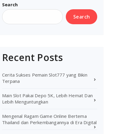
Search
Search
Recent Posts
Cerita Sukses Pemain Slot777 yang Bikin
Terpana
Main Slot Pakai Depo 5K, Lebih Hemat Dan
Lebih Menguntungkan
Mengenal Ragam Game Online Bertema
Thailand dan Perkembangannya di Era Digital