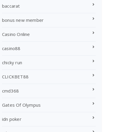
baccarat
bonus new member
Casino Online
casino88
chicky run
CLICKBET88
cmd368
Gates Of Olympus
idn poker