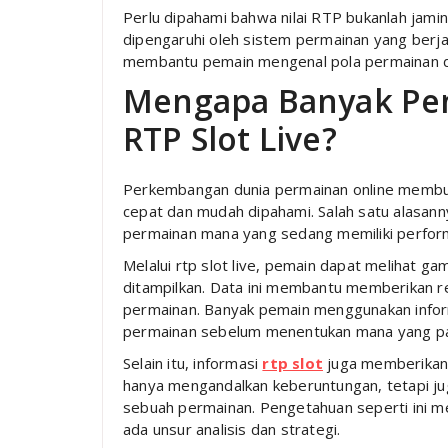
Perlu dipahami bahwa nilai RTP bukanlah jami
dipengaruhi oleh sistem permainan yang berj
membantu pemain mengenal pola permainan d
Mengapa Banyak Pem
RTP Slot Live?
Perkembangan dunia permainan online membu
cepat dan mudah dipahami. Salah satu alasann
permainan mana yang sedang memiliki perform
Melalui rtp slot live, pemain dapat melihat 
ditampilkan. Data ini membantu memberikan re
permainan. Banyak pemain menggunakan info
permainan sebelum menentukan mana yang pal
Selain itu, informasi
rtp slot
juga memberikan 
hanya mengandalkan keberuntungan, tetapi ju
sebuah permainan. Pengetahuan seperti ini me
ada unsur analisis dan strategi.