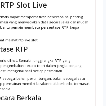
RTP Slot Live
emain dapat memperhatikan beberapa hal penting.
rmasi yang menyediakan data secara jelas dan mudah
embantu pemain membaca persentase RTP tanpa
t melihat rtp live slot:
ntase RTP
rlu dilihat. Semakin tinggi angka RTP yang
 pengembalian secara teori dalam jangka panjang.
asti mengenai hasil setiap permainan.
 sebagai bahan pertimbangan, bukan sebagai satu-
ap permainan memiliki karakteristik berbeda, termasuk
rsedia.
cara Berkala