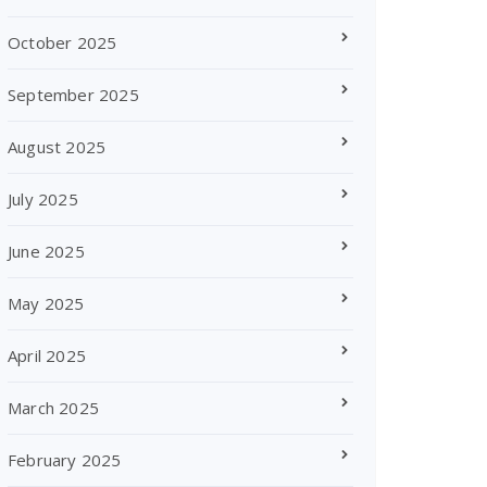
October 2025
September 2025
August 2025
July 2025
June 2025
May 2025
April 2025
March 2025
February 2025