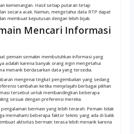
nan kemenangan. Hasil setiap putaran tetap
alan secara acak. Namun, mengetahui data RTP dapat
an membuat keputusan dengan lebih bijak.
ain Mencari Informasi
at pemain semakin membutuhkan informasi yang
ya adalah karena banyak orang ingin mengetahui
a menarik berdasarkan data yang tersedia.
gambaran mengenai tingkat pengembalian yang sedang
ferensi tambahan ketika menjelajahi berbagai pilihan
rmasi tersebut untuk membandingkan beberapa
ing sesuai dengan preferensi mereka.
pengalaman bermain yang lebih terarah. Pemain tidak
ga memahami beberapa faktor teknis yang ada di balik
mbuat aktivitas bermain terasa lebih menarik karena