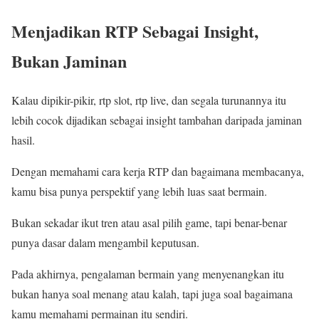
Menjadikan RTP Sebagai Insight,
Bukan Jaminan
Kalau dipikir-pikir, rtp slot, rtp live, dan segala turunannya itu
lebih cocok dijadikan sebagai insight tambahan daripada jaminan
hasil.
Dengan memahami cara kerja RTP dan bagaimana membacanya,
kamu bisa punya perspektif yang lebih luas saat bermain.
Bukan sekadar ikut tren atau asal pilih game, tapi benar-benar
punya dasar dalam mengambil keputusan.
Pada akhirnya, pengalaman bermain yang menyenangkan itu
bukan hanya soal menang atau kalah, tapi juga soal bagaimana
kamu memahami permainan itu sendiri.