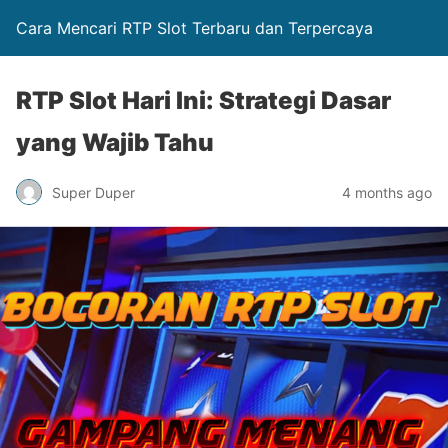
Cara Mencari RTP Slot Terbaru dan Terpercaya
RTP Slot Hari Ini: Strategi Dasar
yang Wajib Tahu
Super Duper
4 months ago