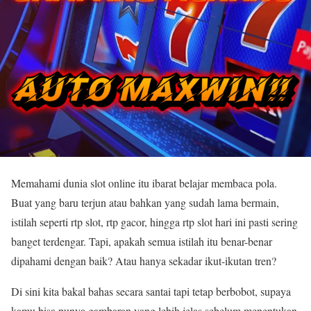
Memahami dunia slot online itu ibarat belajar membaca pola.
Buat yang baru terjun atau bahkan yang sudah lama bermain,
istilah seperti rtp slot, rtp gacor, hingga rtp slot hari ini pasti sering
banget terdengar. Tapi, apakah semua istilah itu benar-benar
dipahami dengan baik? Atau hanya sekadar ikut-ikutan tren?
Di sini kita bakal bahas secara santai tapi tetap berbobot, supaya
kamu bisa punya gambaran yang lebih jelas sebelum menentukan