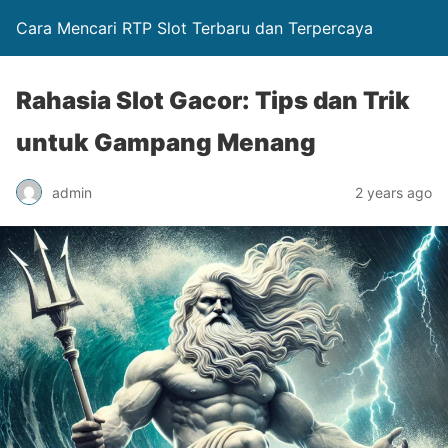
Cara Mencari RTP Slot Terbaru dan Terpercaya
Rahasia Slot Gacor: Tips dan Trik
untuk Gampang Menang
admin
2 years ago