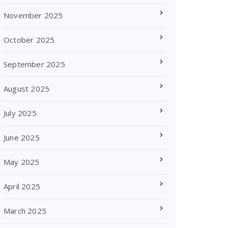
November 2025
October 2025
September 2025
August 2025
July 2025
June 2025
May 2025
April 2025
March 2025