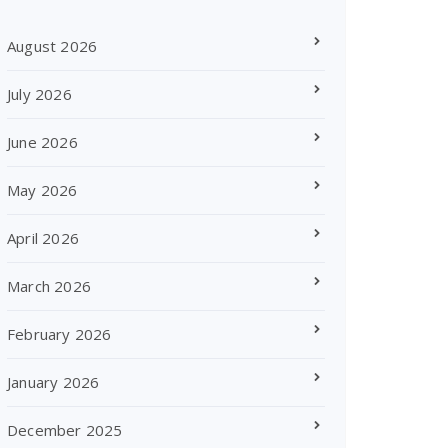
August 2026
July 2026
June 2026
May 2026
April 2026
March 2026
February 2026
January 2026
December 2025