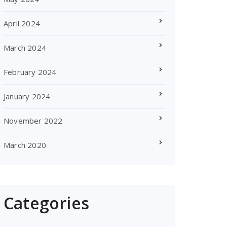
April 2024
March 2024
February 2024
January 2024
November 2022
March 2020
Categories