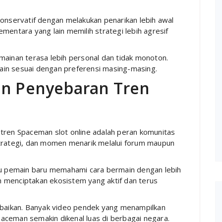
servatif dengan melakukan penarikan lebih awal
mentara yang lain memilih strategi lebih agresif
mainan terasa lebih personal dan tidak monoton.
in sesuai dengan preferensi masing-masing.
an Penyebaran Tren
tren Spaceman slot online adalah peran komunitas
strategi, dan momen menarik melalui forum maupun
ntu pemain baru memahami cara bermain dengan lebih
ain menciptakan ekosistem yang aktif dan terus
 diabaikan. Banyak video pendek yang menampilkan
man semakin dikenal luas di berbagai negara.