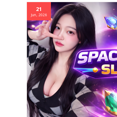
21
Jun, 2026