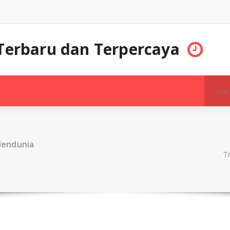
 Terbaru dan Terpercaya
Search
for:
Mendunia
T