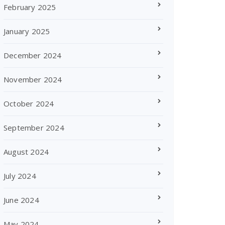
February 2025
January 2025
December 2024
November 2024
October 2024
September 2024
August 2024
July 2024
June 2024
May 2024