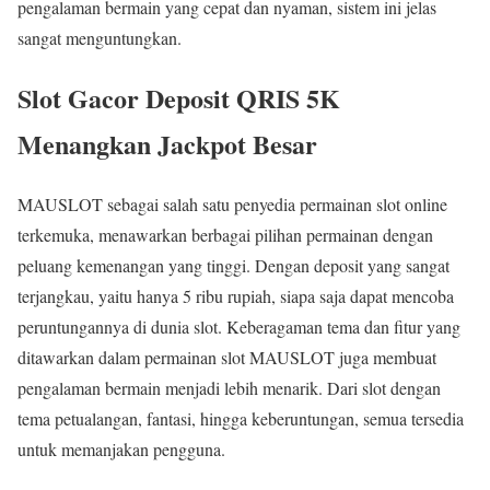
pengalaman bermain yang cepat dan nyaman, sistem ini jelas
sangat menguntungkan.
Slot Gacor Deposit QRIS 5K
Menangkan Jackpot Besar
MAUSLOT sebagai salah satu penyedia permainan slot online
terkemuka, menawarkan berbagai pilihan permainan dengan
peluang kemenangan yang tinggi. Dengan deposit yang sangat
terjangkau, yaitu hanya 5 ribu rupiah, siapa saja dapat mencoba
peruntungannya di dunia slot. Keberagaman tema dan fitur yang
ditawarkan dalam permainan slot MAUSLOT juga membuat
pengalaman bermain menjadi lebih menarik. Dari slot dengan
tema petualangan, fantasi, hingga keberuntungan, semua tersedia
untuk memanjakan pengguna.