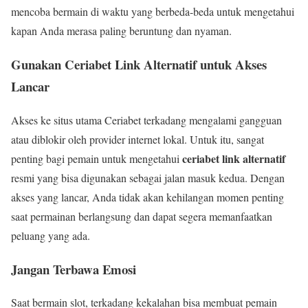
mencoba bermain di waktu yang berbeda-beda untuk mengetahui
kapan Anda merasa paling beruntung dan nyaman.
Gunakan Ceriabet Link Alternatif untuk Akses
Lancar
Akses ke situs utama Ceriabet terkadang mengalami gangguan
atau diblokir oleh provider internet lokal. Untuk itu, sangat
ceriabet link alternatif
penting bagi pemain untuk mengetahui
resmi yang bisa digunakan sebagai jalan masuk kedua. Dengan
akses yang lancar, Anda tidak akan kehilangan momen penting
saat permainan berlangsung dan dapat segera memanfaatkan
peluang yang ada.
Jangan Terbawa Emosi
Saat bermain slot, terkadang kekalahan bisa membuat pemain