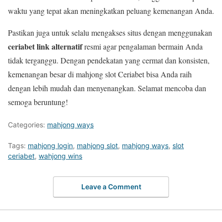
waktu yang tepat akan meningkatkan peluang kemenangan Anda.
Pastikan juga untuk selalu mengakses situs dengan menggunakan
ceriabet link alternatif
resmi agar pengalaman bermain Anda
tidak terganggu. Dengan pendekatan yang cermat dan konsisten,
kemenangan besar di mahjong slot Ceriabet bisa Anda raih
dengan lebih mudah dan menyenangkan. Selamat mencoba dan
semoga beruntung!
Categories:
mahjong ways
Tags:
mahjong login
,
mahjong slot
,
mahjong ways
,
slot
ceriabet
,
wahjong wins
Leave a Comment