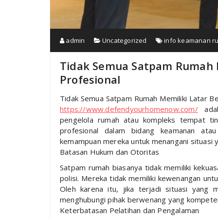
admin
Uncategorized
info keamanan r
Tidak Semua Satpam Rumah M
Profesional
Tidak Semua Satpam Rumah Memiliki Latar Bel
https://www.defendyourhomenow.com/
adal
pengelola rumah atau kompleks tempat ting
profesional dalam bidang keamanan ata
kemampuan mereka untuk menangani situasi y
Batasan Hukum dan Otoritas
Satpam rumah biasanya tidak memiliki kekua
polisi. Mereka tidak memiliki kewenangan u
Oleh karena itu, jika terjadi situasi yang
menghubungi pihak berwenang yang kompete
Keterbatasan Pelatihan dan Pengalaman