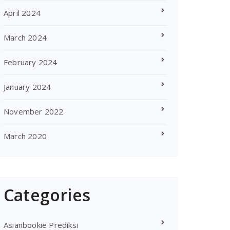
April 2024
March 2024
February 2024
January 2024
November 2022
March 2020
Categories
Asianbookie Prediksi