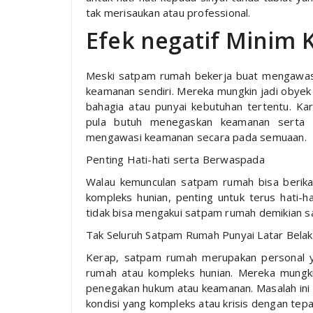
tak merisaukan atau professional.
Efek negatif Minim
Meski satpam rumah bekerja buat mengawas
keamanan sendiri. Mereka mungkin jadi obyek 
bahagia atau punyai kebutuhan tertentu. K
pula butuh menegaskan keamanan serta k
mengawasi keamanan secara pada semuaan.
Penting Hati-hati serta Berwaspada
Walau kemunculan satpam rumah bisa berik
kompleks hunian, penting untuk terus hati-
tidak bisa mengakui satpam rumah demikian sa
Tak Seluruh Satpam Rumah Punyai Latar Belak
Kerap, satpam rumah merupakan personal y
rumah atau kompleks hunian. Mereka mungki
penegakan hukum atau keamanan. Masalah ini
kondisi yang kompleks atau krisis dengan tepa