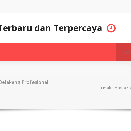
 Terbaru dan Terpercaya
Search
for:
Belakang Profesional
Tidak Semua Sa