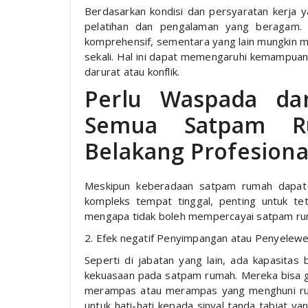
Berdasarkan kondisi dan persyaratan kerja 
pelatihan dan pengalaman yang beragam. 
komprehensif, sementara yang lain mungkin m
sekali. Hal ini dapat memengaruhi kemampua
darurat atau konflik.
Perlu Waspada dan
Semua Satpam Ru
Belakang Profesiona
Meskipun keberadaan satpam rumah dapat
kompleks tempat tinggal, penting untuk te
mengapa tidak boleh mempercayai satpam rum
2. Efek negatif Penyimpangan atau Penyelew
Seperti di jabatan yang lain, ada kapasita
kekuasaan pada satpam rumah. Mereka bisa g
merampas atau merampas yang menghuni ruma
untuk hati-hati kepada sinyal tanda tabiat y