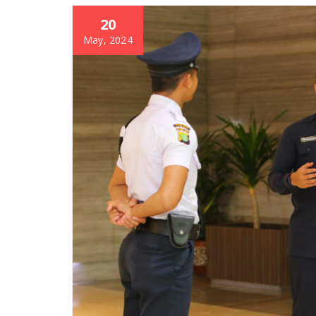
20
May, 2024