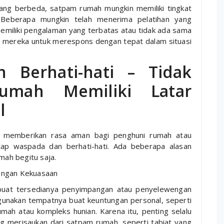
yang berbeda, satpam rumah mungkin memiliki tingkat
Beberapa mungkin telah menerima pelatihan yang
emiliki pengalaman yang terbatas atau tidak ada sama
n mereka untuk merespons dengan tepat dalam situasi
 Berhati-hati – Tidak
mah Memiliki Latar
l
 memberikan rasa aman bagi penghuni rumah atau
tap waspada dan berhati-hati. Ada beberapa alasan
ah begitu saja.
engan Kekuasaan
s buat tersedianya penyimpangan atau penyelewengan
unakan tempatnya buat keuntungan personal, seperti
h atau kompleks hunian. Karena itu, penting selalu
ang merisaukan dari satpam rumah, seperti tabiat yang