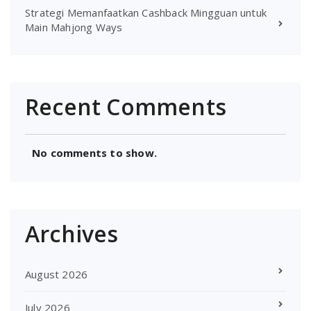
Strategi Memanfaatkan Cashback Mingguan untuk
Main Mahjong Ways
Recent Comments
No comments to show.
Archives
August 2026
July 2026