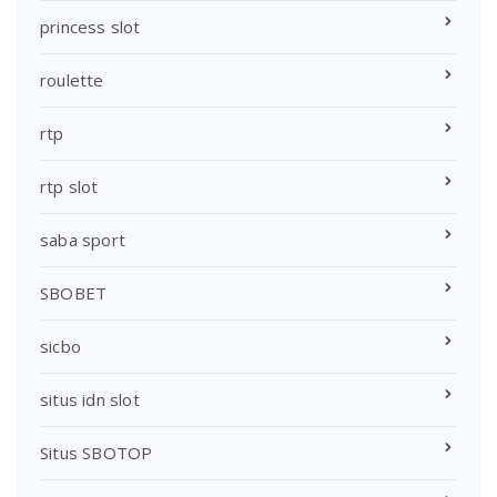
princess slot
roulette
rtp
rtp slot
saba sport
SBOBET
sicbo
situs idn slot
Situs SBOTOP