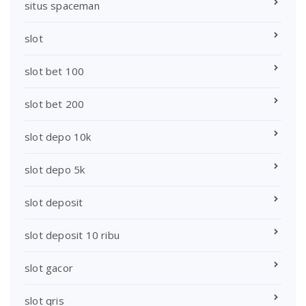
situs spaceman
slot
slot bet 100
slot bet 200
slot depo 10k
slot depo 5k
slot deposit
slot deposit 10 ribu
slot gacor
slot qris