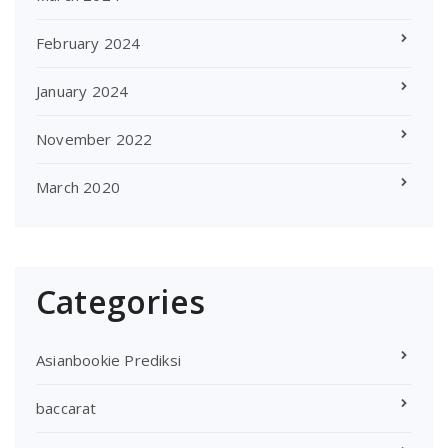
February 2024
January 2024
November 2022
March 2020
Categories
Asianbookie Prediksi
baccarat