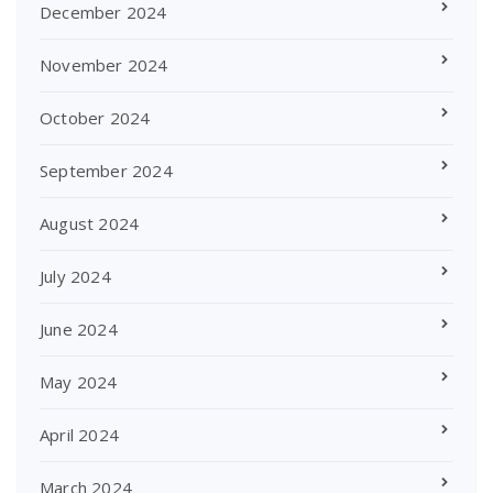
December 2024
November 2024
October 2024
September 2024
August 2024
July 2024
June 2024
May 2024
April 2024
March 2024