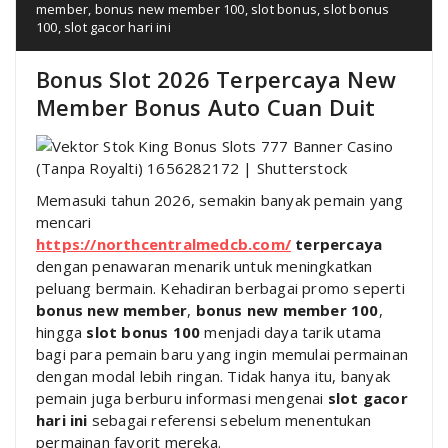
member
,
bonus new member 100
,
slot bonus
,
slot bonus
100
,
slot gacor hari ini
Bonus Slot 2026 Terpercaya New
Member Bonus Auto Cuan Duit
Memasuki tahun 2026, semakin banyak pemain yang
mencari
https://northcentralmedcb.com/
terpercaya
dengan penawaran menarik untuk meningkatkan
peluang bermain. Kehadiran berbagai promo seperti
bonus new member
,
bonus new member 100
,
hingga
slot bonus 100
menjadi daya tarik utama
bagi para pemain baru yang ingin memulai permainan
dengan modal lebih ringan. Tidak hanya itu, banyak
pemain juga berburu informasi mengenai
slot gacor
hari ini
sebagai referensi sebelum menentukan
permainan favorit mereka.