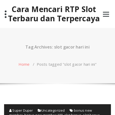
Skip
Cara Mencari RTP Slot
to
content
Terbaru dan Terpercaya
Tag Archives: slot gacor hari ini
Home
/
Posts tagged "slot gacor hari ini"
Super Duper
Uncategorized
bonus new
member
,
bonus new member 100
,
slot bonus
,
slot bonus