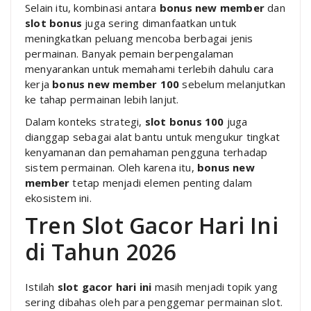
Selain itu, kombinasi antara
bonus new member
dan
slot bonus
juga sering dimanfaatkan untuk
meningkatkan peluang mencoba berbagai jenis
permainan. Banyak pemain berpengalaman
menyarankan untuk memahami terlebih dahulu cara
kerja
bonus new member 100
sebelum melanjutkan
ke tahap permainan lebih lanjut.
Dalam konteks strategi,
slot bonus 100
juga
dianggap sebagai alat bantu untuk mengukur tingkat
kenyamanan dan pemahaman pengguna terhadap
sistem permainan. Oleh karena itu,
bonus new
member
tetap menjadi elemen penting dalam
ekosistem ini.
Tren Slot Gacor Hari Ini
di Tahun 2026
Istilah
slot gacor hari ini
masih menjadi topik yang
sering dibahas oleh para penggemar permainan slot.