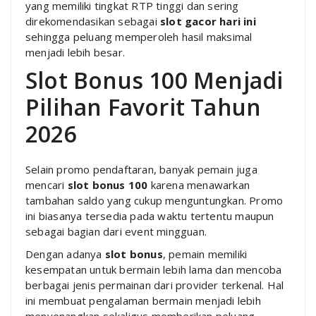
yang memiliki tingkat RTP tinggi dan sering
direkomendasikan sebagai
slot gacor hari ini
sehingga peluang memperoleh hasil maksimal
menjadi lebih besar.
Slot Bonus 100 Menjadi
Pilihan Favorit Tahun
2026
Selain promo pendaftaran, banyak pemain juga
mencari
slot bonus 100
karena menawarkan
tambahan saldo yang cukup menguntungkan. Promo
ini biasanya tersedia pada waktu tertentu maupun
sebagai bagian dari event mingguan.
Dengan adanya
slot bonus
, pemain memiliki
kesempatan untuk bermain lebih lama dan mencoba
berbagai jenis permainan dari provider terkenal. Hal
ini membuat pengalaman bermain menjadi lebih
menyenangkan sekaligus memberikan peluang