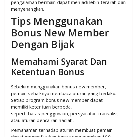
pengalaman bermain dapat menjadi lebih terarah dan
menyenangkan.
Tips Menggunakan
Bonus New Member
Dengan Bijak
Memahami Syarat Dan
Ketentuan Bonus
Sebelum menggunakan bonus new member,
pemain sebaiknya membaca aturan yang berlaku.
Setiap program bonus new member dapat
memiliki ketentuan berbeda,
seperti batas penggunaan, persyaratan transaksi,
atau aturan pencairan hadiah.
Pemahaman terhadap aturan membuat pemain
dapat memanfaatkan bonus new member 100