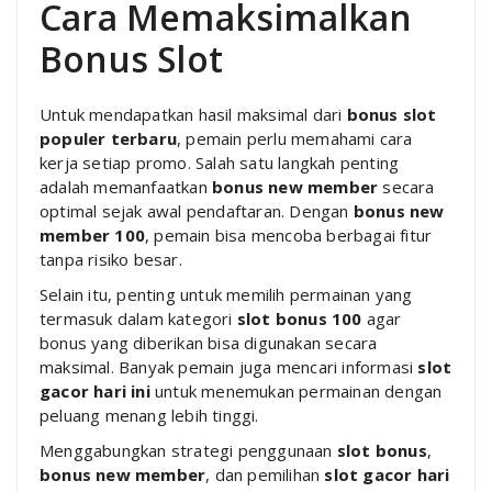
Cara Memaksimalkan
Bonus Slot
Untuk mendapatkan hasil maksimal dari
bonus slot
populer terbaru
, pemain perlu memahami cara
kerja setiap promo. Salah satu langkah penting
adalah memanfaatkan
bonus new member
secara
optimal sejak awal pendaftaran. Dengan
bonus new
member 100
, pemain bisa mencoba berbagai fitur
tanpa risiko besar.
Selain itu, penting untuk memilih permainan yang
termasuk dalam kategori
slot bonus 100
agar
bonus yang diberikan bisa digunakan secara
maksimal. Banyak pemain juga mencari informasi
slot
gacor hari ini
untuk menemukan permainan dengan
peluang menang lebih tinggi.
Menggabungkan strategi penggunaan
slot bonus
,
bonus new member
, dan pemilihan
slot gacor hari