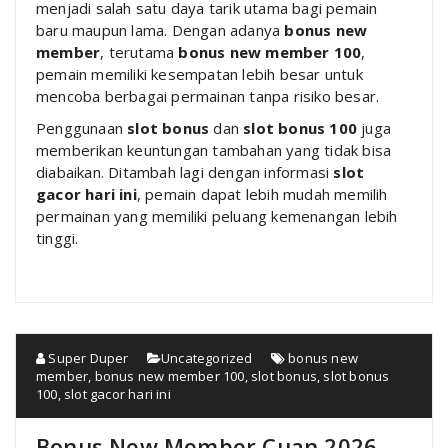
menjadi salah satu daya tarik utama bagi pemain
baru maupun lama. Dengan adanya
bonus new
member
, terutama
bonus new member 100
,
pemain memiliki kesempatan lebih besar untuk
mencoba berbagai permainan tanpa risiko besar.
Penggunaan
slot bonus
dan
slot bonus 100
juga
memberikan keuntungan tambahan yang tidak bisa
diabaikan. Ditambah lagi dengan informasi
slot
gacor hari ini
, pemain dapat lebih mudah memilih
permainan yang memiliki peluang kemenangan lebih
tinggi.
Super Duper
Uncategorized
bonus new
member
,
bonus new member 100
,
slot bonus
,
slot bonus
100
,
slot gacor hari ini
Bonus New Member Cuan 2026,