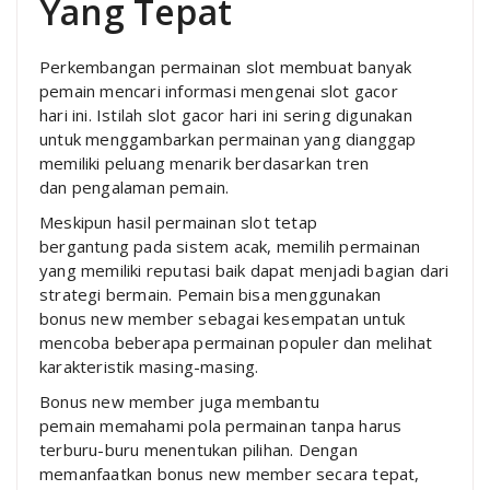
Yang Tepat
Perkembangan permainan slot membuat banyak
pemain mencari informasi mengenai slot gacor
hari ini. Istilah slot gacor hari ini sering digunakan
untuk menggambarkan permainan yang dianggap
memiliki peluang menarik berdasarkan tren
dan pengalaman pemain.
Meskipun hasil permainan slot tetap
bergantung pada sistem acak, memilih permainan
yang memiliki reputasi baik dapat menjadi bagian dari
strategi bermain. Pemain bisa menggunakan
bonus new member sebagai kesempatan untuk
mencoba beberapa permainan populer dan melihat
karakteristik masing-masing.
Bonus new member juga membantu
pemain memahami pola permainan tanpa harus
terburu-buru menentukan pilihan. Dengan
memanfaatkan bonus new member secara tepat,