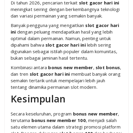
Di tahun 2026, pencarian terkait
slot gacor hari ini
meningkat seiring dengan berkembangnya teknologi
dan variasi permainan yang semakin banyak.
Banyak pengguna yang mengaitkan
slot gacor hari
ini
dengan peluang mendapatkan hasil yang lebih
optimal dalam permainan. Namun, penting untuk
dipahami bahwa
slot gacor hari ini
lebih sering
digunakan sebagai istilah populer dalam komunitas,
bukan sebagai jaminan hasil tertentu.
Kombinasi antara
bonus new member
,
slot bonus
,
dan tren
slot gacor hari ini
membuat banyak orang
semakin tertarik untuk mempelajari lebih jauh
tentang dinamika permainan slot modern.
Kesimpulan
Secara keseluruhan, program
bonus new member
,
terutama
bonus new member 100
, menjadi salah
satu elemen utama dalam strategi promosi platform