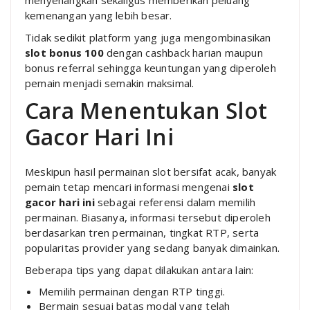
kemenangan yang lebih besar.
Tidak sedikit platform yang juga mengombinasikan
slot bonus 100
dengan cashback harian maupun
bonus referral sehingga keuntungan yang diperoleh
pemain menjadi semakin maksimal.
Cara Menentukan Slot
Gacor Hari Ini
Meskipun hasil permainan slot bersifat acak, banyak
pemain tetap mencari informasi mengenai
slot
gacor hari ini
sebagai referensi dalam memilih
permainan. Biasanya, informasi tersebut diperoleh
berdasarkan tren permainan, tingkat RTP, serta
popularitas provider yang sedang banyak dimainkan.
Beberapa tips yang dapat dilakukan antara lain:
Memilih permainan dengan RTP tinggi.
Bermain sesuai batas modal yang telah