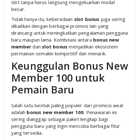
slot tanpa harus langsung mengeluarkan modal
besar.
Tidak hanya itu, keberadaan
slot bonus
juga sering
dikaitkan dengan berbagai promosi lain yang
dirancang untuk meningkatkan pengalaman pengguna
baru maupun lama. Kombinasi antara
bonus new
member
dan
slot bonus
menjadikan ekosistem
permainan semakin kompetitif dan menarik.
Keunggulan Bonus New
Member 100 untuk
Pemain Baru
Salah satu bentuk paling populer dari promosi awal
adalah
bonus new member 100
. Penawaran ini
sering dianggap sebagai paket lengkap bagi
pengguna baru yang ingin mencoba berbagai fitur
yang tersedia.