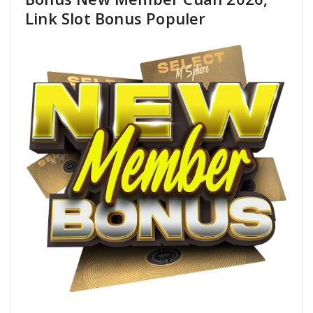
Link Slot Bonus Populer