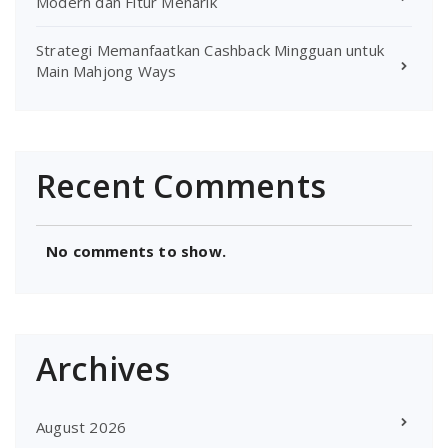
Modern dan Fitur Menarik
Strategi Memanfaatkan Cashback Mingguan untuk
Main Mahjong Ways
Recent Comments
No comments to show.
Archives
August 2026