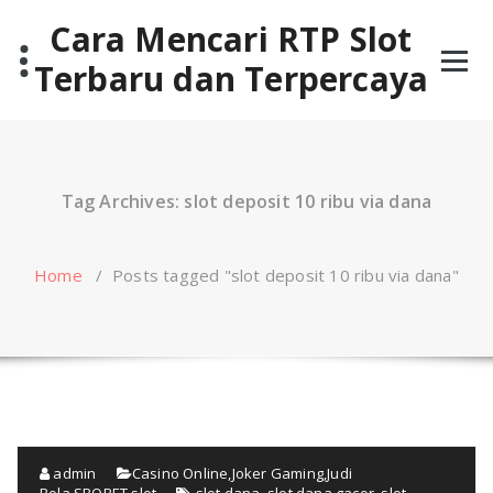
Skip
Cara Mencari RTP Slot
to
content
Terbaru dan Terpercaya
Tag Archives: slot deposit 10 ribu via dana
Home
/
Posts tagged "slot deposit 10 ribu via dana"
admin
Casino Online
,
Joker Gaming
,
Judi
Bola
,
SBOBET
,
slot
slot dana
,
slot dana gacor
,
slot