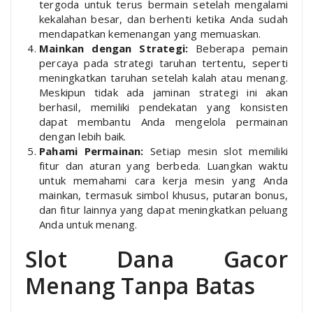
tergoda untuk terus bermain setelah mengalami
kekalahan besar, dan berhenti ketika Anda sudah
mendapatkan kemenangan yang memuaskan.
Mainkan dengan Strategi:
Beberapa pemain
percaya pada strategi taruhan tertentu, seperti
meningkatkan taruhan setelah kalah atau menang.
Meskipun tidak ada jaminan strategi ini akan
berhasil, memiliki pendekatan yang konsisten
dapat membantu Anda mengelola permainan
dengan lebih baik.
Pahami Permainan:
Setiap mesin slot memiliki
fitur dan aturan yang berbeda. Luangkan waktu
untuk memahami cara kerja mesin yang Anda
mainkan, termasuk simbol khusus, putaran bonus,
dan fitur lainnya yang dapat meningkatkan peluang
Anda untuk menang.
Slot Dana Gacor
Menang Tanpa Batas