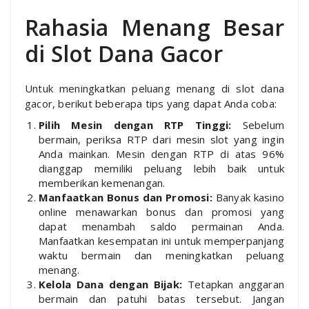
Rahasia Menang Besar
di Slot Dana Gacor
Untuk meningkatkan peluang menang di slot dana
gacor, berikut beberapa tips yang dapat Anda coba:
Pilih Mesin dengan RTP Tinggi:
Sebelum
bermain, periksa RTP dari mesin slot yang ingin
Anda mainkan. Mesin dengan RTP di atas 96%
dianggap memiliki peluang lebih baik untuk
memberikan kemenangan.
Manfaatkan Bonus dan Promosi:
Banyak kasino
online menawarkan bonus dan promosi yang
dapat menambah saldo permainan Anda.
Manfaatkan kesempatan ini untuk memperpanjang
waktu bermain dan meningkatkan peluang
menang.
Kelola Dana dengan Bijak:
Tetapkan anggaran
bermain dan patuhi batas tersebut. Jangan