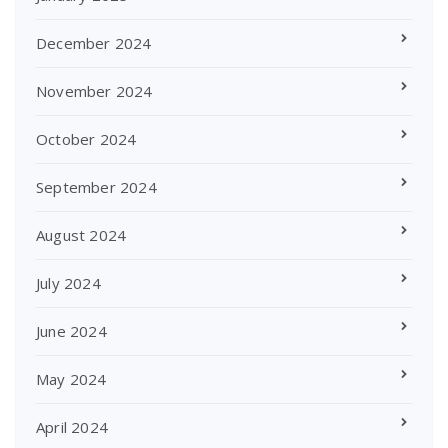
December 2024
November 2024
October 2024
September 2024
August 2024
July 2024
June 2024
May 2024
April 2024