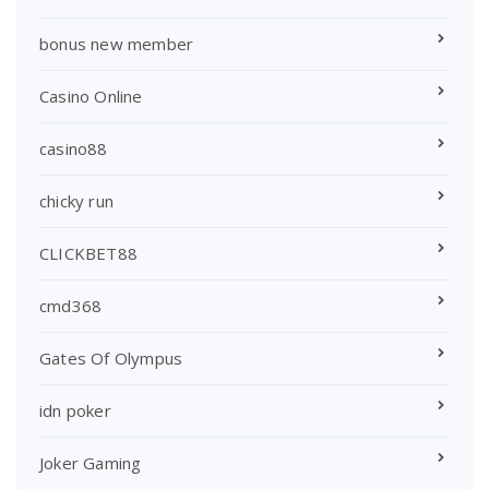
bonus new member
Casino Online
casino88
chicky run
CLICKBET88
cmd368
Gates Of Olympus
idn poker
Joker Gaming