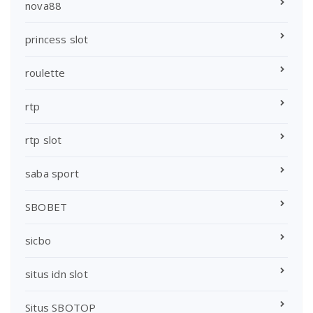
nova88
princess slot
roulette
rtp
rtp slot
saba sport
SBOBET
sicbo
situs idn slot
Situs SBOTOP