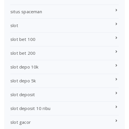
situs spaceman
slot
slot bet 100
slot bet 200
slot depo 10k
slot depo 5k
slot deposit
slot deposit 10 ribu
slot gacor