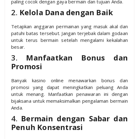
paling cocok dengan gaya bermain dan tujuan Anda.
2.
Kelola Dana dengan Baik
Tetapkan anggaran permainan yang masuk akal dan
patuhi batas tersebut. Jangan terjebak dalam godaan
untuk terus bermain setelah mengalami kekalahan
besar.
3.
Manfaatkan Bonus dan
Promosi
Banyak kasino online menawarkan bonus dan
promosi yang dapat meningkatkan peluang Anda
untuk menang. Manfaatkan penawaran ini dengan
bijaksana untuk memaksimalkan pengalaman bermain
Anda.
4.
Bermain dengan Sabar dan
Penuh Konsentrasi