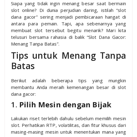
Siapa yang tidak ingin menang besar saat bermain
slot online? Di dunia perjudian daring, istilah “slot
dana gacor” sering menjadi pembicaraan hangat di
antara para pemain. Tapi, apa sebenarnya yang
membuat slot tersebut begitu menarik? Mari kita
telusuri bersama rahasia di balik “Slot Dana Gacor:
Menang Tanpa Batas”.
Tips untuk Menang Tanpa
Batas
Berikut adalah beberapa tips yang mungkin
membantu Anda meraih kemenangan besar di slot
dana gacor:
1.
Pilih Mesin dengan Bijak
Lakukan riset terlebih dahulu sebelum memilih mesin
slot. Perhatikan RTP, volatilitas, dan fitur khusus dari
masing-masing mesin untuk menentukan mana yang