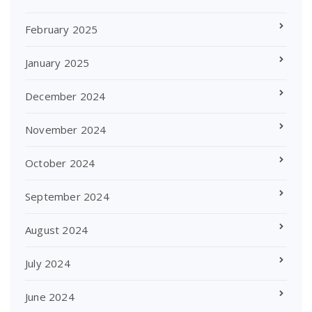
February 2025
January 2025
December 2024
November 2024
October 2024
September 2024
August 2024
July 2024
June 2024