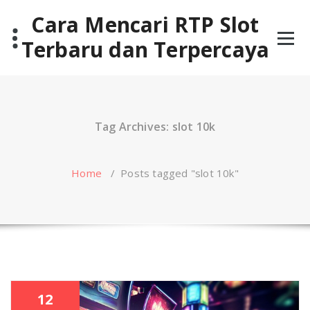
Skip
Cara Mencari RTP Slot
to
content
Terbaru dan Terpercaya
Tag Archives: slot 10k
Home
/
Posts tagged "slot 10k"
12