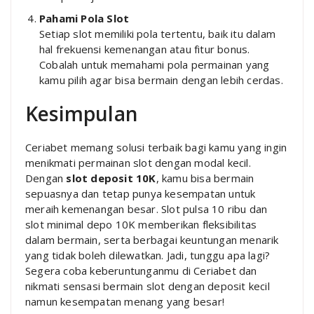
Pahami Pola Slot
Setiap slot memiliki pola tertentu, baik itu dalam
hal frekuensi kemenangan atau fitur bonus.
Cobalah untuk memahami pola permainan yang
kamu pilih agar bisa bermain dengan lebih cerdas.
Kesimpulan
Ceriabet memang solusi terbaik bagi kamu yang ingin
menikmati permainan slot dengan modal kecil.
Dengan
slot deposit 10K
, kamu bisa bermain
sepuasnya dan tetap punya kesempatan untuk
meraih kemenangan besar. Slot pulsa 10 ribu dan
slot minimal depo 10K memberikan fleksibilitas
dalam bermain, serta berbagai keuntungan menarik
yang tidak boleh dilewatkan. Jadi, tunggu apa lagi?
Segera coba keberuntunganmu di Ceriabet dan
nikmati sensasi bermain slot dengan deposit kecil
namun kesempatan menang yang besar!