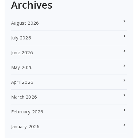
Archives
August 2026
July 2026
June 2026
May 2026
April 2026
March 2026
February 2026
January 2026