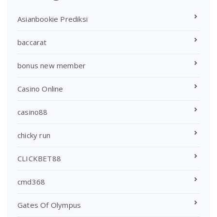
Asianbookie Prediksi
baccarat
bonus new member
Casino Online
casino88
chicky run
CLICKBET88
cmd368
Gates Of Olympus