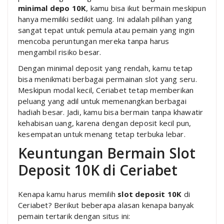
minimal depo 10K
, kamu bisa ikut bermain meskipun
hanya memiliki sedikit uang. Ini adalah pilihan yang
sangat tepat untuk pemula atau pemain yang ingin
mencoba peruntungan mereka tanpa harus
mengambil risiko besar.
Dengan minimal deposit yang rendah, kamu tetap
bisa menikmati berbagai permainan slot yang seru.
Meskipun modal kecil, Ceriabet tetap memberikan
peluang yang adil untuk memenangkan berbagai
hadiah besar. Jadi, kamu bisa bermain tanpa khawatir
kehabisan uang, karena dengan deposit kecil pun,
kesempatan untuk menang tetap terbuka lebar.
Keuntungan Bermain Slot
Deposit 10K di Ceriabet
Kenapa kamu harus memilih
slot deposit 10K
di
Ceriabet? Berikut beberapa alasan kenapa banyak
pemain tertarik dengan situs ini: