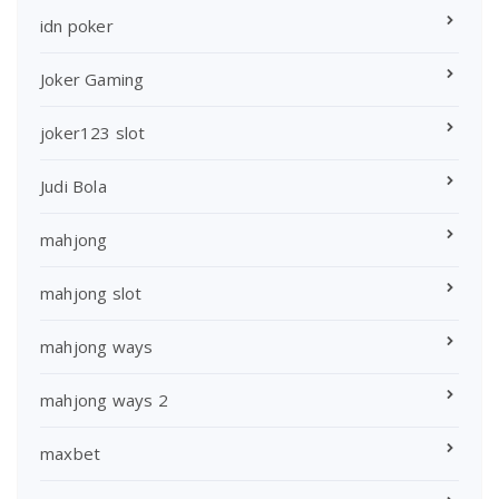
idn poker
Joker Gaming
joker123 slot
Judi Bola
mahjong
mahjong slot
mahjong ways
mahjong ways 2
maxbet