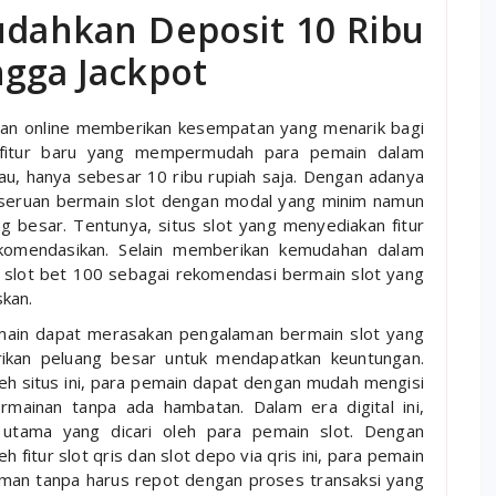
udahkan Deposit 10 Ribu
ngga Jackpot
ian online memberikan kesempatan yang menarik bagi
ai fitur baru yang mempermudah para pemain dalam
au, hanya sebesar 10 ribu rupiah saja. Dengan adanya
keseruan bermain slot dengan modal yang minim namun
besar. Tentunya, situs slot yang menyediakan fitur
rekomendasikan. Selain memberikan kemudahan dalam
n slot bet 100 sebagai rekomendasi bermain slot yang
kan.
pemain dapat merasakan pengalaman bermain slot yang
rikan peluang besar untuk mendapatkan keuntungan.
 oleh situs ini, para pemain dapat dengan mudah mengisi
mainan tanpa ada hambatan. Dalam era digital ini,
utama yang dicari oleh para pemain slot. Dengan
fitur slot qris dan slot depo via qris ini, para pemain
man tanpa harus repot dengan proses transaksi yang