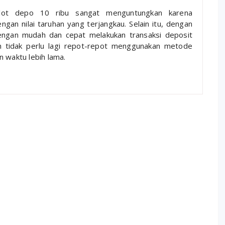
slot depo 10 ribu sangat menguntungkan karena
an nilai taruhan yang terjangkau. Selain itu, dengan
dengan mudah dan cepat melakukan transaksi deposit
in tidak perlu lagi repot-repot menggunakan metode
n waktu lebih lama.