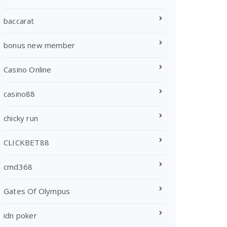
baccarat
bonus new member
Casino Online
casino88
chicky run
CLICKBET88
cmd368
Gates Of Olympus
idn poker