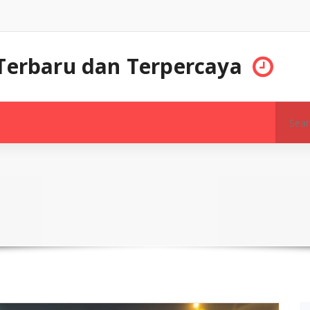
 Terbaru dan Terpercaya
Search
for: