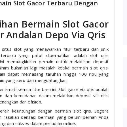
rmain Slot Gacor Terbaru Dengan
lihan Bermain Slot Gacor
r Andalan Depo Via Qris
k situs slot yang menawarkan fitur terbaru dan unik
terbaru yang patut diperhatikan adalah slot qris
 ini memungkinkan pemain untuk melakukan deposit
nim bukanlah lagi masalah ketika bermain slot qris.
main dapat memasang taruhan hingga 100 ribu yang
in yang seru dan menguntungkan.
nikmati semua fitur baru ini. Slot gacor via qris adalah
nan dan kemudahan dalam melakukan deposit via qris
angkan dan efisien.
meraih keuntungan dengan bermain slot qris. Segera
an rasakan sensasi bermain yang belum pernah Anda
g dan sukses dalam perjudian online.