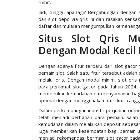
rumit.
Jadi, tunggu apa lagi? Bergabunglah dengan s
dan slot depo via qris ini dan rasakan sensa
daftar dan mulailah mengumpulkan kemenanga
Situs Slot Qris 
Dengan Modal Kecil
Dengan adanya fitur terbaru dari slot gacor 
pemain slot. Salah satu fitur tersebut adala
melalui qris. Dengan modal minim, slot qri
para penikmat slot gacor pada tahun 2024. Si
memberikan kemudahan dan kenyamanan bagi 
optimal dengan menggunakan fitur-fitur canggih 
Dalam perkembangan industri perjudian online, 
telah menjadi perhatian para pemain. Salah
kemudahan dalam melakukan deposit sebesar 10
juga memberikan kesempatan bagi pemain 
menjadi rekomendasi bermain slot gacor pada 