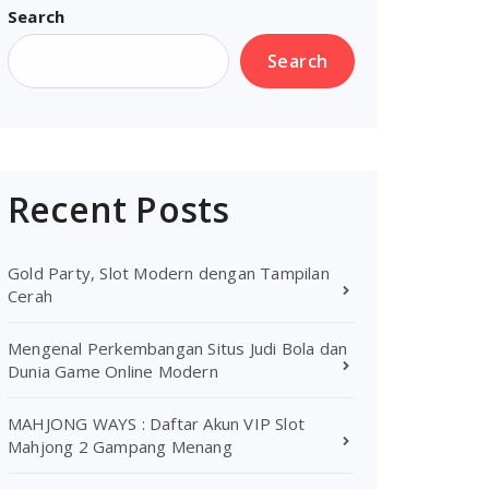
Search
Search
Recent Posts
Gold Party, Slot Modern dengan Tampilan
Cerah
Mengenal Perkembangan Situs Judi Bola dan
Dunia Game Online Modern
MAHJONG WAYS : Daftar Akun VIP Slot
Mahjong 2 Gampang Menang