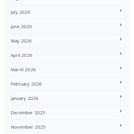
July 2026
June 2026
May 2026
April 2026
March 2026
February 2026
January 2026
December 2025
November 2025