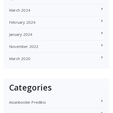
March 2024
February 2024
January 2024
November 2022
March 2020
Categories
Asianbookie Prediksi