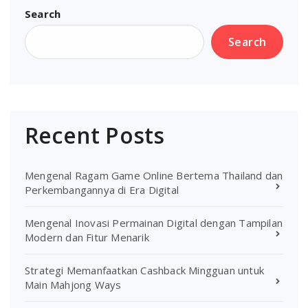
Search
Search
Recent Posts
Mengenal Ragam Game Online Bertema Thailand dan
Perkembangannya di Era Digital
Mengenal Inovasi Permainan Digital dengan Tampilan
Modern dan Fitur Menarik
Strategi Memanfaatkan Cashback Mingguan untuk
Main Mahjong Ways