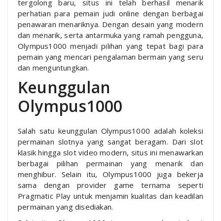
tergolong baru, situs ini telah berhasil menarik
perhatian para pemain judi online dengan berbagai
penawaran menariknya. Dengan desain yang modern
dan menarik, serta antarmuka yang ramah pengguna,
Olympus1000 menjadi pilihan yang tepat bagi para
pemain yang mencari pengalaman bermain yang seru
dan menguntungkan.
Keunggulan
Olympus1000
Salah satu keunggulan Olympus1000 adalah koleksi
permainan slotnya yang sangat beragam. Dari slot
klasik hingga slot video modern, situs ini menawarkan
berbagai pilihan permainan yang menarik dan
menghibur. Selain itu, Olympus1000 juga bekerja
sama dengan provider game ternama seperti
Pragmatic Play untuk menjamin kualitas dan keadilan
permainan yang disediakan.