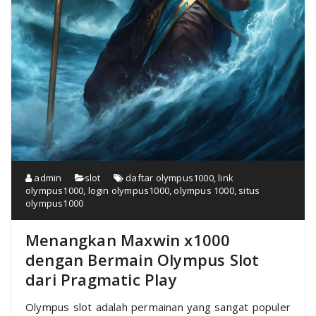
admin
slot
daftar olympus1000
,
link
olympus1000
,
login olympus1000
,
olympus 1000
,
situs
olympus1000
Menangkan Maxwin x1000
dengan Bermain Olympus Slot
dari Pragmatic Play
Olympus slot adalah permainan yang sangat populer