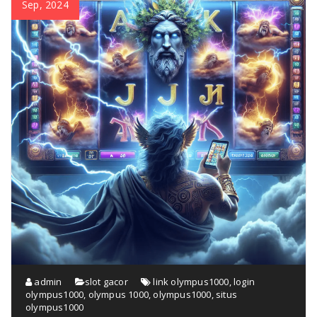
Sep, 2024
admin
slot gacor
link olympus1000
,
login
olympus1000
,
olympus 1000
,
olympus1000
,
situs
olympus1000