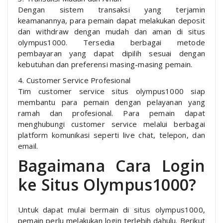
Dengan sistem transaksi yang terjamin
keamanannya, para pemain dapat melakukan deposit
dan withdraw dengan mudah dan aman di situs
olympus1000. Tersedia berbagai metode
pembayaran yang dapat dipilih sesuai dengan
kebutuhan dan preferensi masing-masing pemain.
4. Customer Service Profesional
Tim customer service situs olympus1000 siap
membantu para pemain dengan pelayanan yang
ramah dan profesional. Para pemain dapat
menghubungi customer service melalui berbagai
platform komunikasi seperti live chat, telepon, dan
email.
Bagaimana Cara Login
ke Situs Olympus1000?
Untuk dapat mulai bermain di situs olympus1000,
pemain perlu melakukan login terlebih dahulu. Berikut