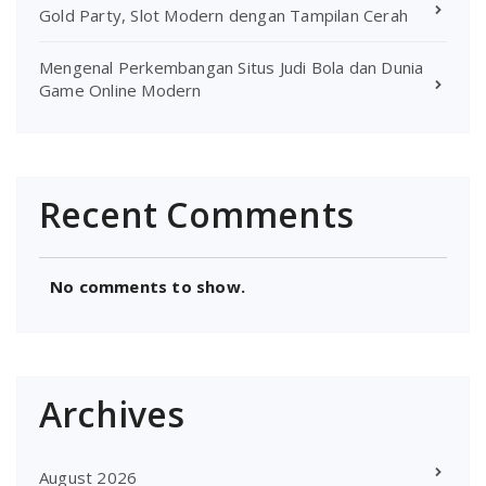
Gold Party, Slot Modern dengan Tampilan Cerah
Mengenal Perkembangan Situs Judi Bola dan Dunia
Game Online Modern
Recent Comments
No comments to show.
Archives
August 2026