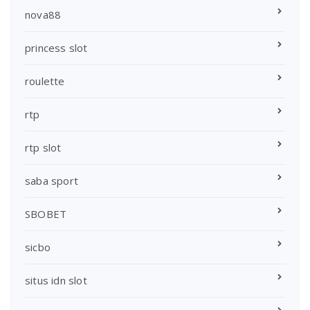
nova88
princess slot
roulette
rtp
rtp slot
saba sport
SBOBET
sicbo
situs idn slot