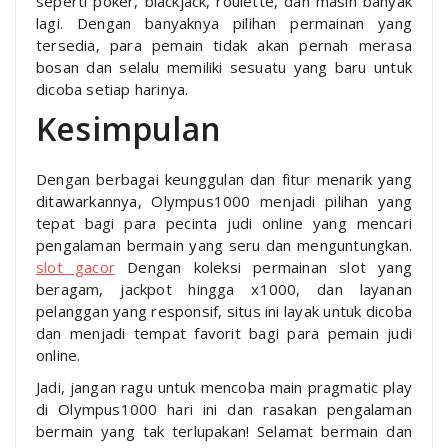
seperti poker, blackjack, roulette, dan masih banyak
lagi. Dengan banyaknya pilihan permainan yang
tersedia, para pemain tidak akan pernah merasa
bosan dan selalu memiliki sesuatu yang baru untuk
dicoba setiap harinya.
Kesimpulan
Dengan berbagai keunggulan dan fitur menarik yang
ditawarkannya, Olympus1000 menjadi pilihan yang
tepat bagi para pecinta judi online yang mencari
pengalaman bermain yang seru dan menguntungkan.
slot gacor
Dengan koleksi permainan slot yang
beragam, jackpot hingga x1000, dan layanan
pelanggan yang responsif, situs ini layak untuk dicoba
dan menjadi tempat favorit bagi para pemain judi
online.
Jadi, jangan ragu untuk mencoba main pragmatic play
di Olympus1000 hari ini dan rasakan pengalaman
bermain yang tak terlupakan! Selamat bermain dan