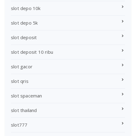
slot depo 10k
slot depo 5k
slot deposit
slot deposit 10 ribu
slot gacor
slot qris
slot spaceman
slot thailand
slot777