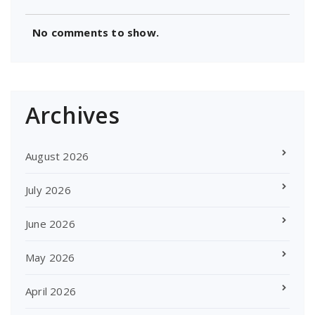
No comments to show.
Archives
August 2026
July 2026
June 2026
May 2026
April 2026