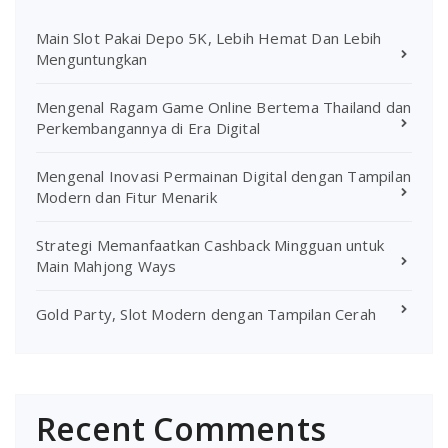
Main Slot Pakai Depo 5K, Lebih Hemat Dan Lebih
Menguntungkan
Mengenal Ragam Game Online Bertema Thailand dan
Perkembangannya di Era Digital
Mengenal Inovasi Permainan Digital dengan Tampilan
Modern dan Fitur Menarik
Strategi Memanfaatkan Cashback Mingguan untuk
Main Mahjong Ways
Gold Party, Slot Modern dengan Tampilan Cerah
Recent Comments