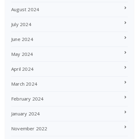
August 2024
July 2024
June 2024
May 2024
April 2024
March 2024
February 2024
January 2024
November 2022