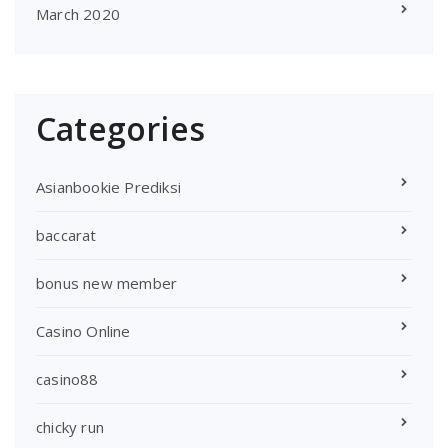
March 2020
Categories
Asianbookie Prediksi
baccarat
bonus new member
Casino Online
casino88
chicky run