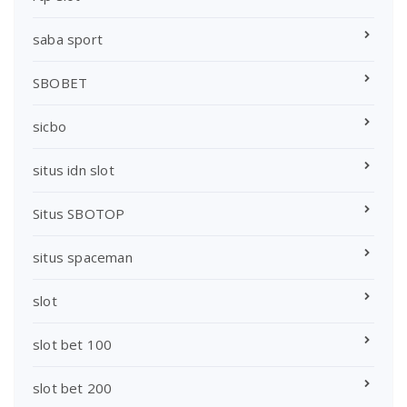
saba sport
SBOBET
sicbo
situs idn slot
Situs SBOTOP
situs spaceman
slot
slot bet 100
slot bet 200