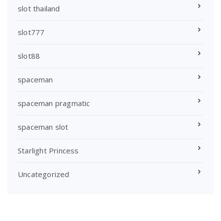
slot thailand
slot777
slot88
spaceman
spaceman pragmatic
spaceman slot
Starlight Princess
Uncategorized