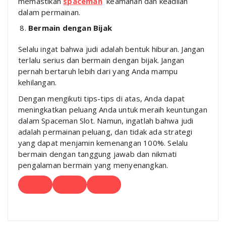
memastikan
spaceman
keamanan dan keadilan
dalam permainan.
Bermain dengan Bijak
Selalu ingat bahwa judi adalah bentuk hiburan. Jangan
terlalu serius dan bermain dengan bijak. Jangan
pernah bertaruh lebih dari yang Anda mampu
kehilangan.
Dengan mengikuti tips-tips di atas, Anda dapat
meningkatkan peluang Anda untuk meraih keuntungan
dalam Spaceman Slot. Namun, ingatlah bahwa judi
adalah permainan peluang, dan tidak ada strategi
yang dapat menjamin kemenangan 100%. Selalu
bermain dengan tanggung jawab dan nikmati
pengalaman bermain yang menyenangkan.