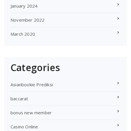
January 2024
November 2022
March 2020
Categories
Asianbookie Prediksi
baccarat
bonus new member
Casino Online