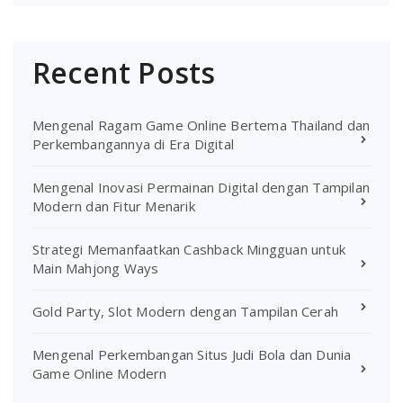
Recent Posts
Mengenal Ragam Game Online Bertema Thailand dan
Perkembangannya di Era Digital
Mengenal Inovasi Permainan Digital dengan Tampilan
Modern dan Fitur Menarik
Strategi Memanfaatkan Cashback Mingguan untuk
Main Mahjong Ways
Gold Party, Slot Modern dengan Tampilan Cerah
Mengenal Perkembangan Situs Judi Bola dan Dunia
Game Online Modern