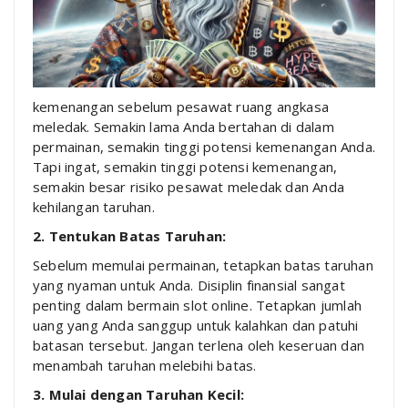
kemenangan sebelum pesawat ruang angkasa
meledak. Semakin lama Anda bertahan di dalam
permainan, semakin tinggi potensi kemenangan Anda.
Tapi ingat, semakin tinggi potensi kemenangan,
semakin besar risiko pesawat meledak dan Anda
kehilangan taruhan.
2. Tentukan Batas Taruhan:
Sebelum memulai permainan, tetapkan batas taruhan
yang nyaman untuk Anda. Disiplin finansial sangat
penting dalam bermain slot online. Tetapkan jumlah
uang yang Anda sanggup untuk kalahkan dan patuhi
batasan tersebut. Jangan terlena oleh keseruan dan
menambah taruhan melebihi batas.
3. Mulai dengan Taruhan Kecil: