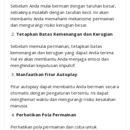
Sebelum Anda mulai bermain dengan taruhan besar,
sebaiknya mulailah dengan taruhan kecil. Ini akan
membantu Anda memahami mekanisme permainan
dan mengurangi risiko kerugian besar.
Tetapkan Batas Kemenangan dan Kerugian
Sebelum memulai permainan, tetapkan batas
kemenangan dan kerugian yang dapat Anda terima.
Hal ini akan membantu Anda menjaga emosi dan
menghindari keputusan impulsif.
Manfaatkan Fitur Autoplay
Fitur autoplay dapat membantu Anda bermain secara
otomatis dengan pengaturan tertentu. Ini dapat
menghemat waktu dan mengurangi risiko kesalahan
manusia.
Perhatikan Pola Permainan
Perhatikan pola permainan dan coba untuk