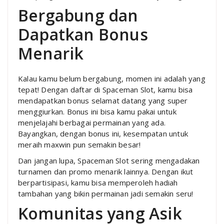
Bergabung dan
Dapatkan Bonus
Menarik
Kalau kamu belum bergabung, momen ini adalah yang
tepat! Dengan daftar di Spaceman Slot, kamu bisa
mendapatkan bonus selamat datang yang super
menggiurkan. Bonus ini bisa kamu pakai untuk
menjelajahi berbagai permainan yang ada.
Bayangkan, dengan bonus ini, kesempatan untuk
meraih maxwin pun semakin besar!
Dan jangan lupa, Spaceman Slot sering mengadakan
turnamen dan promo menarik lainnya. Dengan ikut
berpartisipasi, kamu bisa memperoleh hadiah
tambahan yang bikin permainan jadi semakin seru!
Komunitas yang Asik