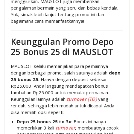
menggiurkan, MAUSLOT juga memberikan
pengalaman bermain yang seru dan bebas kendala.
Yuk, simak lebih lanjut tentang promo ini dan
bagaimana cara memanfaatkannya!
Keunggulan Promo Depo
25 Bonus 25 di MAUSLOT
MAUSLOT selalu memanjakan para pemainnya
dengan berbagai promo, salah satunya adalah
depo
25 bonus 25
. Hanya dengan deposit sebesar
Rp25.000, Anda langsung mendapatkan bonus
tambahan Rp25.000 untuk memulai permainan.
Keunggulan lainnya adalah
turnover (TO)
yang
rendah, sehingga lebih mudah untuk dicapai. Anda
bisa memilih opsi seperti:
Depo 25 bonus 25 to 3x
: Bonus ini hanya
memerlukan 3 kali
turnover
, membuatnya cocok
bagi pemain yang ingin cepat mencairkan hasil