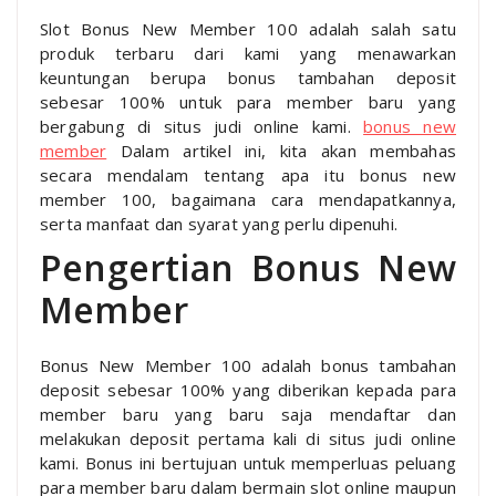
Slot Bonus New Member 100 adalah salah satu
produk terbaru dari kami yang menawarkan
keuntungan berupa bonus tambahan deposit
sebesar 100% untuk para member baru yang
bergabung di situs judi online kami.
bonus new
member
Dalam artikel ini, kita akan membahas
secara mendalam tentang apa itu bonus new
member 100, bagaimana cara mendapatkannya,
serta manfaat dan syarat yang perlu dipenuhi.
Pengertian Bonus New
Member
Bonus New Member 100 adalah bonus tambahan
deposit sebesar 100% yang diberikan kepada para
member baru yang baru saja mendaftar dan
melakukan deposit pertama kali di situs judi online
kami. Bonus ini bertujuan untuk memperluas peluang
para member baru dalam bermain slot online maupun