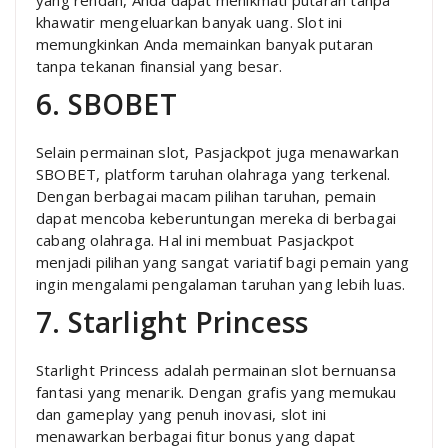
khawatir mengeluarkan banyak uang. Slot ini
memungkinkan Anda memainkan banyak putaran
tanpa tekanan finansial yang besar.
6. SBOBET
Selain permainan slot, Pasjackpot juga menawarkan
SBOBET, platform taruhan olahraga yang terkenal.
Dengan berbagai macam pilihan taruhan, pemain
dapat mencoba keberuntungan mereka di berbagai
cabang olahraga. Hal ini membuat Pasjackpot
menjadi pilihan yang sangat variatif bagi pemain yang
ingin mengalami pengalaman taruhan yang lebih luas.
7. Starlight Princess
Starlight Princess adalah permainan slot bernuansa
fantasi yang menarik. Dengan grafis yang memukau
dan gameplay yang penuh inovasi, slot ini
menawarkan berbagai fitur bonus yang dapat