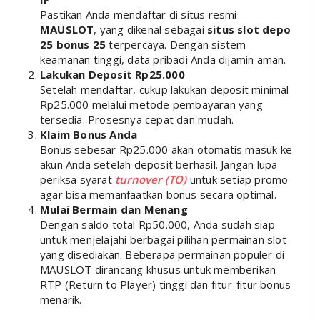
Pastikan Anda mendaftar di situs resmi
MAUSLOT
, yang dikenal sebagai
situs slot depo
25 bonus 25
terpercaya. Dengan sistem
keamanan tinggi, data pribadi Anda dijamin aman.
Lakukan Deposit Rp25.000
Setelah mendaftar, cukup lakukan deposit minimal
Rp25.000 melalui metode pembayaran yang
tersedia. Prosesnya cepat dan mudah.
Klaim Bonus Anda
Bonus sebesar Rp25.000 akan otomatis masuk ke
akun Anda setelah deposit berhasil. Jangan lupa
periksa syarat
turnover (TO)
untuk setiap promo
agar bisa memanfaatkan bonus secara optimal.
Mulai Bermain dan Menang
Dengan saldo total Rp50.000, Anda sudah siap
untuk menjelajahi berbagai pilihan permainan slot
yang disediakan. Beberapa permainan populer di
MAUSLOT dirancang khusus untuk memberikan
RTP (Return to Player) tinggi dan fitur-fitur bonus
menarik.