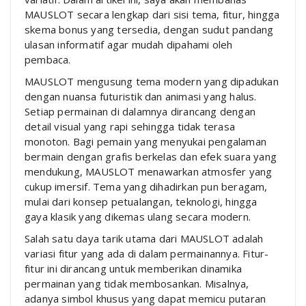
MAUSLOT secara lengkap dari sisi tema, fitur, hingga
skema bonus yang tersedia, dengan sudut pandang
ulasan informatif agar mudah dipahami oleh
pembaca.
MAUSLOT mengusung tema modern yang dipadukan
dengan nuansa futuristik dan animasi yang halus.
Setiap permainan di dalamnya dirancang dengan
detail visual yang rapi sehingga tidak terasa
monoton. Bagi pemain yang menyukai pengalaman
bermain dengan grafis berkelas dan efek suara yang
mendukung, MAUSLOT menawarkan atmosfer yang
cukup imersif. Tema yang dihadirkan pun beragam,
mulai dari konsep petualangan, teknologi, hingga
gaya klasik yang dikemas ulang secara modern.
Salah satu daya tarik utama dari MAUSLOT adalah
variasi fitur yang ada di dalam permainannya. Fitur-
fitur ini dirancang untuk memberikan dinamika
permainan yang tidak membosankan. Misalnya,
adanya simbol khusus yang dapat memicu putaran