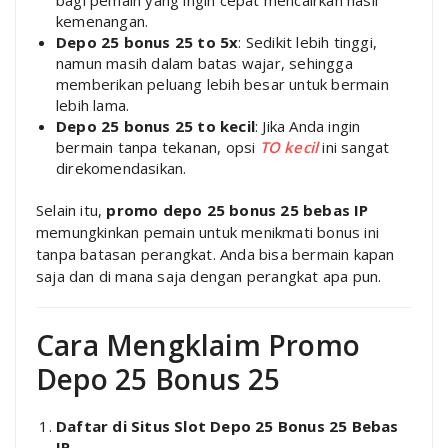
kemenangan.
Depo 25 bonus 25 to 5x
: Sedikit lebih tinggi,
namun masih dalam batas wajar, sehingga
memberikan peluang lebih besar untuk bermain
lebih lama.
Depo 25 bonus 25 to kecil
: Jika Anda ingin
bermain tanpa tekanan, opsi
TO kecil
ini sangat
direkomendasikan.
Selain itu,
promo depo 25 bonus 25 bebas IP
memungkinkan pemain untuk menikmati bonus ini
tanpa batasan perangkat. Anda bisa bermain kapan
saja dan di mana saja dengan perangkat apa pun.
Cara Mengklaim Promo
Depo 25 Bonus 25
Daftar di Situs Slot Depo 25 Bonus 25 Bebas
IP