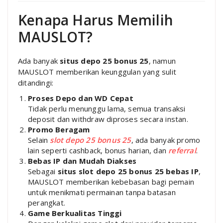
Kenapa Harus Memilih
MAUSLOT?
Ada banyak
situs depo 25 bonus 25
, namun
MAUSLOT memberikan keunggulan yang sulit
ditandingi:
Proses Depo dan WD Cepat
Tidak perlu menunggu lama, semua transaksi
deposit dan withdraw diproses secara instan.
Promo Beragam
Selain
slot depo 25 bonus 25
, ada banyak promo
lain seperti cashback, bonus harian, dan
referral
.
Bebas IP dan Mudah Diakses
Sebagai
situs slot depo 25 bonus 25 bebas IP
,
MAUSLOT memberikan kebebasan bagi pemain
untuk menikmati permainan tanpa batasan
perangkat.
Game Berkualitas Tinggi