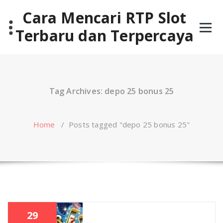
Skip
Cara Mencari RTP Slot
to
content
Terbaru dan Terpercaya
Tag Archives: depo 25 bonus 25
Home
/
Posts tagged "depo 25 bonus 25"
29