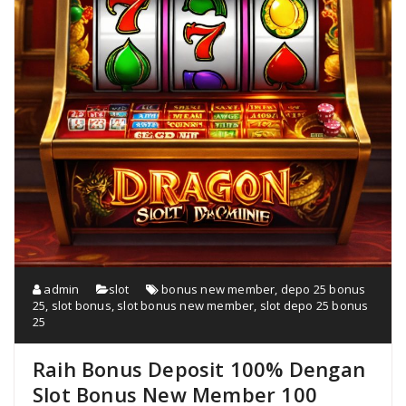
admin
slot
bonus new member
,
depo 25 bonus
25
,
slot bonus
,
slot bonus new member
,
slot depo 25 bonus
25
Raih Bonus Deposit 100% Dengan
Slot Bonus New Member 100