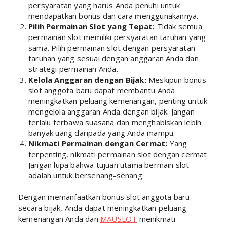
persyaratan yang harus Anda penuhi untuk
mendapatkan bonus dan cara menggunakannya.
Pilih Permainan Slot yang Tepat:
Tidak semua
permainan slot memiliki persyaratan taruhan yang
sama. Pilih permainan slot dengan persyaratan
taruhan yang sesuai dengan anggaran Anda dan
strategi permainan Anda.
Kelola Anggaran dengan Bijak:
Meskipun bonus
slot anggota baru dapat membantu Anda
meningkatkan peluang kemenangan, penting untuk
mengelola anggaran Anda dengan bijak. Jangan
terlalu terbawa suasana dan menghabiskan lebih
banyak uang daripada yang Anda mampu.
Nikmati Permainan dengan Cermat:
Yang
terpenting, nikmati permainan slot dengan cermat.
Jangan lupa bahwa tujuan utama bermain slot
adalah untuk bersenang-senang.
Dengan memanfaatkan bonus slot anggota baru
secara bijak, Anda dapat meningkatkan peluang
kemenangan Anda dan
MAUSLOT
menikmati