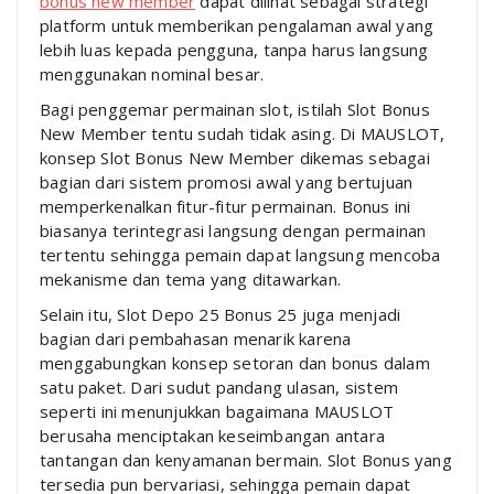
bonus new member
dapat dilihat sebagai strategi
platform untuk memberikan pengalaman awal yang
lebih luas kepada pengguna, tanpa harus langsung
menggunakan nominal besar.
Bagi penggemar permainan slot, istilah Slot Bonus
New Member tentu sudah tidak asing. Di MAUSLOT,
konsep Slot Bonus New Member dikemas sebagai
bagian dari sistem promosi awal yang bertujuan
memperkenalkan fitur-fitur permainan. Bonus ini
biasanya terintegrasi langsung dengan permainan
tertentu sehingga pemain dapat langsung mencoba
mekanisme dan tema yang ditawarkan.
Selain itu, Slot Depo 25 Bonus 25 juga menjadi
bagian dari pembahasan menarik karena
menggabungkan konsep setoran dan bonus dalam
satu paket. Dari sudut pandang ulasan, sistem
seperti ini menunjukkan bagaimana MAUSLOT
berusaha menciptakan keseimbangan antara
tantangan dan kenyamanan bermain. Slot Bonus yang
tersedia pun bervariasi, sehingga pemain dapat