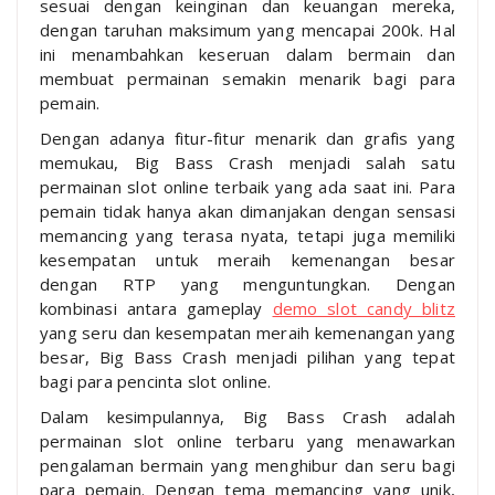
sesuai dengan keinginan dan keuangan mereka,
dengan taruhan maksimum yang mencapai 200k. Hal
ini menambahkan keseruan dalam bermain dan
membuat permainan semakin menarik bagi para
pemain.
Dengan adanya fitur-fitur menarik dan grafis yang
memukau, Big Bass Crash menjadi salah satu
permainan slot online terbaik yang ada saat ini. Para
pemain tidak hanya akan dimanjakan dengan sensasi
memancing yang terasa nyata, tetapi juga memiliki
kesempatan untuk meraih kemenangan besar
dengan RTP yang menguntungkan. Dengan
kombinasi antara gameplay
demo slot candy blitz
yang seru dan kesempatan meraih kemenangan yang
besar, Big Bass Crash menjadi pilihan yang tepat
bagi para pencinta slot online.
Dalam kesimpulannya, Big Bass Crash adalah
permainan slot online terbaru yang menawarkan
pengalaman bermain yang menghibur dan seru bagi
para pemain. Dengan tema memancing yang unik,