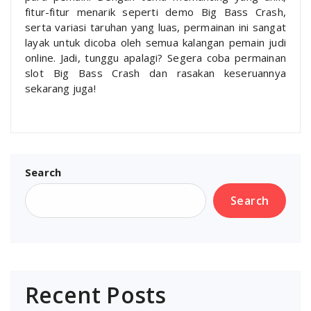
fitur-fitur menarik seperti demo Big Bass Crash,
serta variasi taruhan yang luas, permainan ini sangat
layak untuk dicoba oleh semua kalangan pemain judi
online. Jadi, tunggu apalagi? Segera coba permainan
slot Big Bass Crash dan rasakan keseruannya
sekarang juga!
Search
Search
Recent Posts