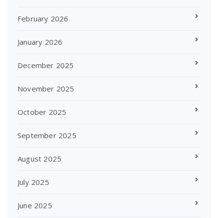
February 2026
January 2026
December 2025
November 2025
October 2025
September 2025
August 2025
July 2025
June 2025