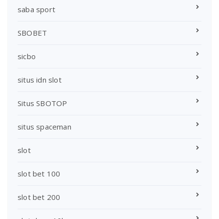
saba sport
SBOBET
sicbo
situs idn slot
Situs SBOTOP
situs spaceman
slot
slot bet 100
slot bet 200