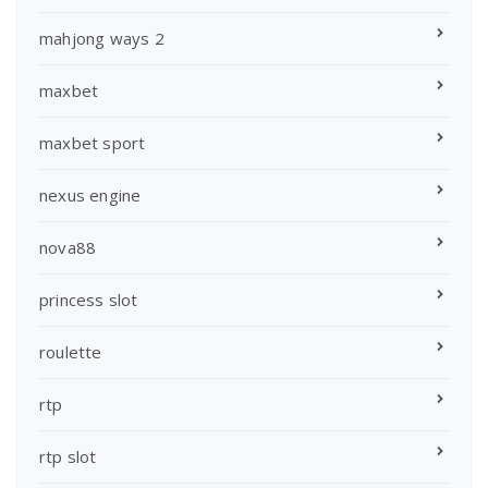
mahjong ways 2
maxbet
maxbet sport
nexus engine
nova88
princess slot
roulette
rtp
rtp slot