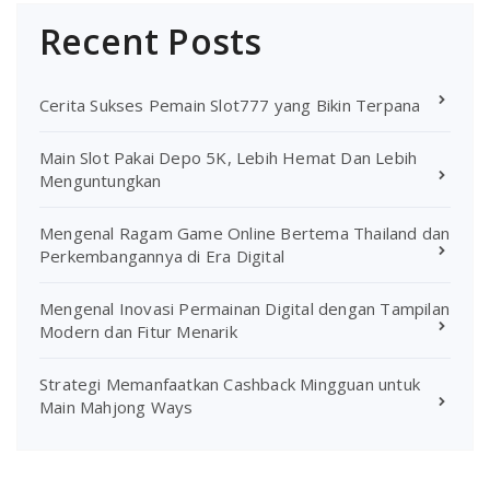
Recent Posts
Cerita Sukses Pemain Slot777 yang Bikin Terpana
Main Slot Pakai Depo 5K, Lebih Hemat Dan Lebih
Menguntungkan
Mengenal Ragam Game Online Bertema Thailand dan
Perkembangannya di Era Digital
Mengenal Inovasi Permainan Digital dengan Tampilan
Modern dan Fitur Menarik
Strategi Memanfaatkan Cashback Mingguan untuk
Main Mahjong Ways