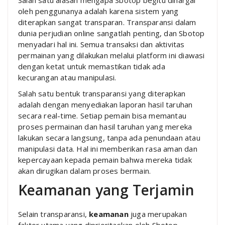
oleh penggunanya adalah karena sistem yang
diterapkan sangat transparan. Transparansi dalam
dunia perjudian online sangatlah penting, dan Sbotop
menyadari hal ini. Semua transaksi dan aktivitas
permainan yang dilakukan melalui platform ini diawasi
dengan ketat untuk memastikan tidak ada
kecurangan atau manipulasi.
Salah satu bentuk transparansi yang diterapkan
adalah dengan menyediakan laporan hasil taruhan
secara real-time. Setiap pemain bisa memantau
proses permainan dan hasil taruhan yang mereka
lakukan secara langsung, tanpa ada penundaan atau
manipulasi data. Hal ini memberikan rasa aman dan
kepercayaan kepada pemain bahwa mereka tidak
akan dirugikan dalam proses bermain.
Keamanan yang Terjamin
Selain transparansi,
keamanan
juga merupakan
faktor utama yang diprioritaskan oleh Sbotop.