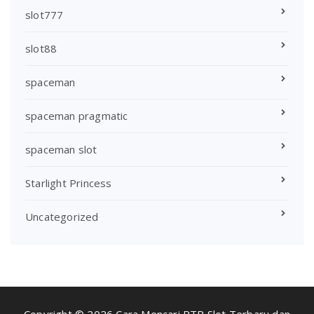
slot777
slot88
spaceman
spaceman pragmatic
spaceman slot
Starlight Princess
Uncategorized
Copyright © 2026 Cara Mencari RTP Slot Terbaru dan