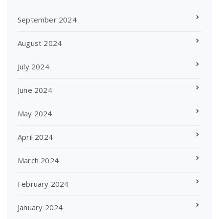
September 2024
August 2024
July 2024
June 2024
May 2024
April 2024
March 2024
February 2024
January 2024