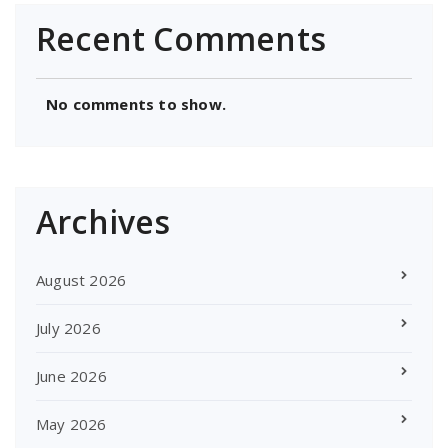
Recent Comments
No comments to show.
Archives
August 2026
July 2026
June 2026
May 2026