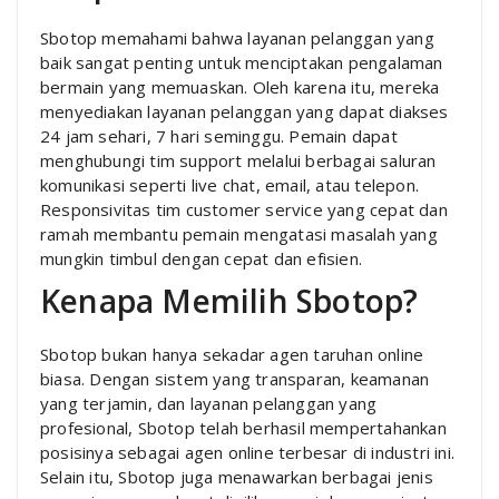
Sbotop memahami bahwa layanan pelanggan yang
baik sangat penting untuk menciptakan pengalaman
bermain yang memuaskan. Oleh karena itu, mereka
menyediakan layanan pelanggan yang dapat diakses
24 jam sehari, 7 hari seminggu. Pemain dapat
menghubungi tim support melalui berbagai saluran
komunikasi seperti live chat, email, atau telepon.
Responsivitas tim customer service yang cepat dan
ramah membantu pemain mengatasi masalah yang
mungkin timbul dengan cepat dan efisien.
Kenapa Memilih Sbotop?
Sbotop bukan hanya sekadar agen taruhan online
biasa. Dengan sistem yang transparan, keamanan
yang terjamin, dan layanan pelanggan yang
profesional, Sbotop telah berhasil mempertahankan
posisinya sebagai agen online terbesar di industri ini.
Selain itu, Sbotop juga menawarkan berbagai jenis