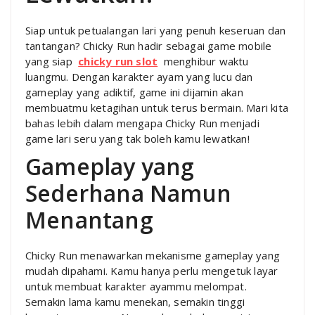
Siap untuk petualangan lari yang penuh keseruan dan
tantangan? Chicky Run hadir sebagai game mobile
yang siap
chicky run slot
menghibur waktu
luangmu. Dengan karakter ayam yang lucu dan
gameplay yang adiktif, game ini dijamin akan
membuatmu ketagihan untuk terus bermain. Mari kita
bahas lebih dalam mengapa Chicky Run menjadi
game lari seru yang tak boleh kamu lewatkan!
Gameplay yang
Sederhana Namun
Menantang
Chicky Run menawarkan mekanisme gameplay yang
mudah dipahami. Kamu hanya perlu mengetuk layar
untuk membuat karakter ayammu melompat.
Semakin lama kamu menekan, semakin tinggi