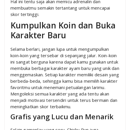
Hal ini tentu saja akan memicu adrenalin dan
membuatmu semakin tertantang untuk mencapai
skor tertinggi.
Kumpulkan Koin dan Buka
Karakter Baru
Selama berlari, jangan lupa untuk mengumpulkan
koin-koin yang tersebar di sepanjang jalur. Koin-koin
ini sangat berguna karena dapat kamu gunakan untuk
membuka berbagai karakter ayam baru yang unik dan
menggemaskan. Setiap karakter memiliki desain yang
berbeda-beda, sehingga kamu bisa memilih karakter
favoritmu untuk menemani petualangan larimu.
Mengoleksi semua karakter yang ada tentu akan
menjadi motivasi tersendiri untuk terus bermain dan
meningkatkan skor terbaikmu.
Grafis yang Lucu dan Menarik
Selain gameplay yang seru, Chicky Run juga