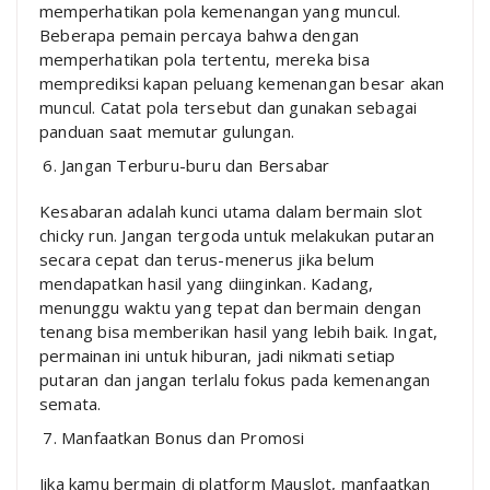
memperhatikan pola kemenangan yang muncul.
Beberapa pemain percaya bahwa dengan
memperhatikan pola tertentu, mereka bisa
memprediksi kapan peluang kemenangan besar akan
muncul. Catat pola tersebut dan gunakan sebagai
panduan saat memutar gulungan.
Jangan Terburu-buru dan Bersabar
Kesabaran adalah kunci utama dalam bermain slot
chicky run. Jangan tergoda untuk melakukan putaran
secara cepat dan terus-menerus jika belum
mendapatkan hasil yang diinginkan. Kadang,
menunggu waktu yang tepat dan bermain dengan
tenang bisa memberikan hasil yang lebih baik. Ingat,
permainan ini untuk hiburan, jadi nikmati setiap
putaran dan jangan terlalu fokus pada kemenangan
semata.
Manfaatkan Bonus dan Promosi
Jika kamu bermain di platform Mauslot, manfaatkan