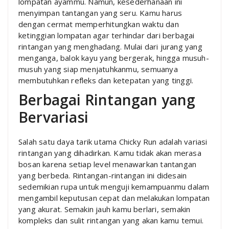
lompatan ayammu. Namun, kesederhanaan ini
menyimpan tantangan yang seru. Kamu harus
dengan cermat memperhitungkan waktu dan
ketinggian lompatan agar terhindar dari berbagai
rintangan yang menghadang. Mulai dari jurang yang
menganga, balok kayu yang bergerak, hingga musuh-
musuh yang siap menjatuhkanmu, semuanya
membutuhkan refleks dan ketepatan yang tinggi.
Berbagai Rintangan yang
Bervariasi
Salah satu daya tarik utama Chicky Run adalah variasi
rintangan yang dihadirkan. Kamu tidak akan merasa
bosan karena setiap level menawarkan tantangan
yang berbeda. Rintangan-rintangan ini didesain
sedemikian rupa untuk menguji kemampuanmu dalam
mengambil keputusan cepat dan melakukan lompatan
yang akurat. Semakin jauh kamu berlari, semakin
kompleks dan sulit rintangan yang akan kamu temui.