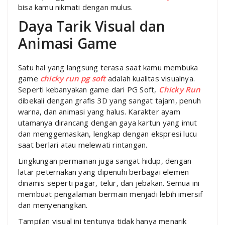
bisa kamu nikmati dengan mulus.
Daya Tarik Visual dan
Animasi Game
Satu hal yang langsung terasa saat kamu membuka
game
chicky run pg soft
adalah kualitas visualnya.
Seperti kebanyakan game dari PG Soft,
Chicky Run
dibekali dengan grafis 3D yang sangat tajam, penuh
warna, dan animasi yang halus. Karakter ayam
utamanya dirancang dengan gaya kartun yang imut
dan menggemaskan, lengkap dengan ekspresi lucu
saat berlari atau melewati rintangan.
Lingkungan permainan juga sangat hidup, dengan
latar peternakan yang dipenuhi berbagai elemen
dinamis seperti pagar, telur, dan jebakan. Semua ini
membuat pengalaman bermain menjadi lebih imersif
dan menyenangkan.
Tampilan visual ini tentunya tidak hanya menarik