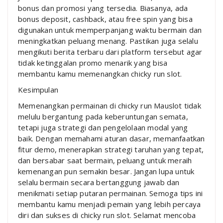
bonus dan promosi yang tersedia. Biasanya, ada
bonus deposit, cashback, atau free spin yang bisa
digunakan untuk memperpanjang waktu bermain dan
meningkatkan peluang menang. Pastikan juga selalu
mengikuti berita terbaru dari platform tersebut agar
tidak ketinggalan promo menarik yang bisa
membantu kamu memenangkan chicky run slot.
Kesimpulan
Memenangkan permainan di chicky run Mauslot tidak
melulu bergantung pada keberuntungan semata,
tetapi juga strategi dan pengelolaan modal yang
baik. Dengan memahami aturan dasar, memanfaatkan
fitur demo, menerapkan strategi taruhan yang tepat,
dan bersabar saat bermain, peluang untuk meraih
kemenangan pun semakin besar. Jangan lupa untuk
selalu bermain secara bertanggung jawab dan
menikmati setiap putaran permainan. Semoga tips ini
membantu kamu menjadi pemain yang lebih percaya
diri dan sukses di chicky run slot. Selamat mencoba