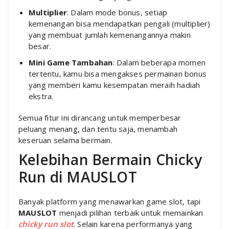
Multiplier
: Dalam mode bonus, setiap
kemenangan bisa mendapatkan pengali (multiplier)
yang membuat jumlah kemenangannya makin
besar.
Mini Game Tambahan
: Dalam beberapa momen
tertentu, kamu bisa mengakses permainan bonus
yang memberi kamu kesempatan meraih hadiah
ekstra.
Semua fitur ini dirancang untuk memperbesar
peluang menang, dan tentu saja, menambah
keseruan selama bermain.
Kelebihan Bermain Chicky
Run di MAUSLOT
Banyak platform yang menawarkan game slot, tapi
MAUSLOT
menjadi pilihan terbaik untuk memainkan
chicky run slot
. Selain karena performanya yang