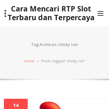
Skip
Cara Mencari RTP Slot
to
content
Terbaru dan Terpercaya
Tag Archives: chicky run
Home
/
Posts tagged "chicky run"
14