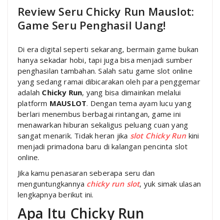
Review Seru Chicky Run Mauslot:
Game Seru Penghasil Uang!
Di era digital seperti sekarang, bermain game bukan
hanya sekadar hobi, tapi juga bisa menjadi sumber
penghasilan tambahan. Salah satu game slot online
yang sedang ramai dibicarakan oleh para penggemar
adalah
Chicky Run
, yang bisa dimainkan melalui
platform
MAUSLOT
. Dengan tema ayam lucu yang
berlari menembus berbagai rintangan, game ini
menawarkan hiburan sekaligus peluang cuan yang
sangat menarik. Tidak heran jika
slot Chicky Run
kini
menjadi primadona baru di kalangan pencinta slot
online.
Jika kamu penasaran seberapa seru dan
menguntungkannya
chicky run slot
, yuk simak ulasan
lengkapnya berikut ini.
Apa Itu Chicky Run