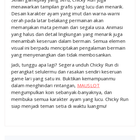
menawarkan tampilan grafis yang lucu dan menarik.
Desain karakter ayam yang imut dan warna-warni
cerah pada latar belakang permainan akan
memanjakan mata pemain dari segala usia. Animasi
yang halus dan detail lingkungan yang menarik juga
menambah keseruan dalam bermain. Semua elemen
visual ini berpadu menciptakan pengalaman bermain
yang menyenangkan dan tidak membosankan.
Jadi, tunggu apa lagi? Segera unduh Chicky Run di
perangkat selulermu dan rasakan sendiri keseruan
game lari yang satu ini. Buktikan kemampuanmu
dalam menghindari rintangan,
MAUSLOT
mengumpulkan koin sebanyak-banyaknya, dan
membuka semua karakter ayam yang lucu. Chicky Run
siap menjadi teman setia di waktu luangmu!