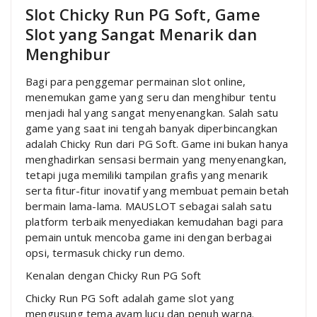
Slot Chicky Run PG Soft, Game
Slot yang Sangat Menarik dan
Menghibur
Bagi para penggemar permainan slot online,
menemukan game yang seru dan menghibur tentu
menjadi hal yang sangat menyenangkan. Salah satu
game yang saat ini tengah banyak diperbincangkan
adalah Chicky Run dari PG Soft. Game ini bukan hanya
menghadirkan sensasi bermain yang menyenangkan,
tetapi juga memiliki tampilan grafis yang menarik
serta fitur-fitur inovatif yang membuat pemain betah
bermain lama-lama. MAUSLOT sebagai salah satu
platform terbaik menyediakan kemudahan bagi para
pemain untuk mencoba game ini dengan berbagai
opsi, termasuk chicky run demo.
Kenalan dengan Chicky Run PG Soft
Chicky Run PG Soft adalah game slot yang
mengusung tema ayam lucu dan penuh warna.