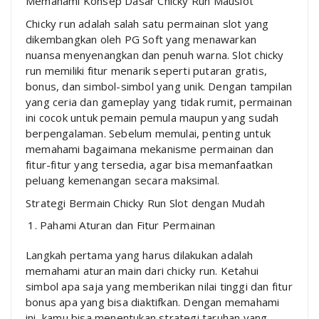
Memahami Konsep Dasar Chicky Run Mauslot
Chicky run adalah salah satu permainan slot yang
dikembangkan oleh PG Soft yang menawarkan
nuansa menyenangkan dan penuh warna. Slot chicky
run memiliki fitur menarik seperti putaran gratis,
bonus, dan simbol-simbol yang unik. Dengan tampilan
yang ceria dan gameplay yang tidak rumit, permainan
ini cocok untuk pemain pemula maupun yang sudah
berpengalaman. Sebelum memulai, penting untuk
memahami bagaimana mekanisme permainan dan
fitur-fitur yang tersedia, agar bisa memanfaatkan
peluang kemenangan secara maksimal.
Strategi Bermain Chicky Run Slot dengan Mudah
Pahami Aturan dan Fitur Permainan
Langkah pertama yang harus dilakukan adalah
memahami aturan main dari chicky run. Ketahui
simbol apa saja yang memberikan nilai tinggi dan fitur
bonus apa yang bisa diaktifkan. Dengan memahami
ini, kamu bisa menentukan strategi taruhan yang