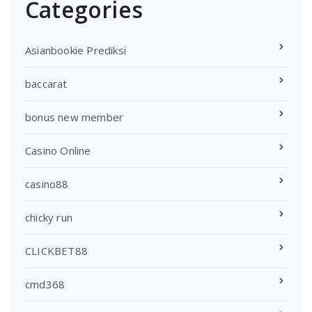
Categories
Asianbookie Prediksi
baccarat
bonus new member
Casino Online
casino88
chicky run
CLICKBET88
cmd368