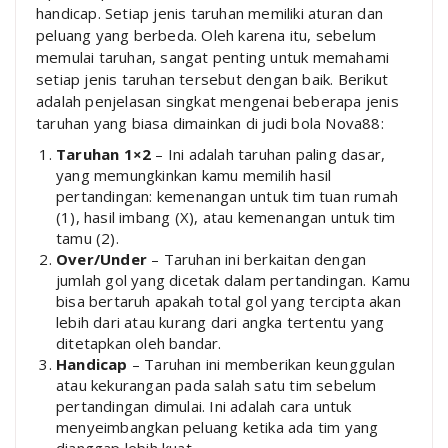
handicap. Setiap jenis taruhan memiliki aturan dan
peluang yang berbeda. Oleh karena itu, sebelum
memulai taruhan, sangat penting untuk memahami
setiap jenis taruhan tersebut dengan baik. Berikut
adalah penjelasan singkat mengenai beberapa jenis
taruhan yang biasa dimainkan di judi bola Nova88:
Taruhan 1×2
– Ini adalah taruhan paling dasar,
yang memungkinkan kamu memilih hasil
pertandingan: kemenangan untuk tim tuan rumah
(1), hasil imbang (X), atau kemenangan untuk tim
tamu (2).
Over/Under
– Taruhan ini berkaitan dengan
jumlah gol yang dicetak dalam pertandingan. Kamu
bisa bertaruh apakah total gol yang tercipta akan
lebih dari atau kurang dari angka tertentu yang
ditetapkan oleh bandar.
Handicap
– Taruhan ini memberikan keunggulan
atau kekurangan pada salah satu tim sebelum
pertandingan dimulai. Ini adalah cara untuk
menyeimbangkan peluang ketika ada tim yang