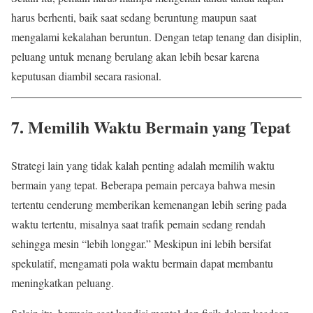
harus berhenti, baik saat sedang beruntung maupun saat
mengalami kekalahan beruntun. Dengan tetap tenang dan disiplin,
peluang untuk menang berulang akan lebih besar karena
keputusan diambil secara rasional.
7. Memilih Waktu Bermain yang Tepat
Strategi lain yang tidak kalah penting adalah memilih waktu
bermain yang tepat. Beberapa pemain percaya bahwa mesin
tertentu cenderung memberikan kemenangan lebih sering pada
waktu tertentu, misalnya saat trafik pemain sedang rendah
sehingga mesin “lebih longgar.” Meskipun ini lebih bersifat
spekulatif, mengamati pola waktu bermain dapat membantu
meningkatkan peluang.