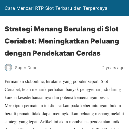
Cara Mencari RTP Slot Terbaru dan Terpercaya
Strategi Menang Berulang di Slot
Ceriabet: Meningkatkan Peluang
dengan Pendekatan Cerdas
Super Duper
2 years ago
Permainan slot online, terutama yang populer seperti Slot
Ceriabet, telah menarik perhatian banyak penggemar judi daring
karena kesederhanaannya dan potensi kemenangan besar.
Meskipun permainan ini didasarkan pada keberuntungan, bukan
berarti pemain tidak dapat meningkatkan peluang menang melalui
strategi yang tepat. Artikel ini akan membahas pendekatan unik