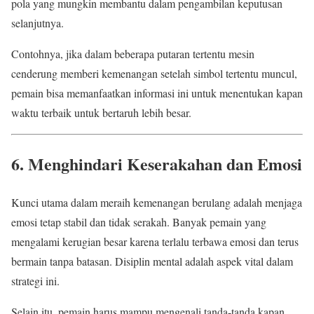
pola yang mungkin membantu dalam pengambilan keputusan
selanjutnya.
Contohnya, jika dalam beberapa putaran tertentu mesin
cenderung memberi kemenangan setelah simbol tertentu muncul,
pemain bisa memanfaatkan informasi ini untuk menentukan kapan
waktu terbaik untuk bertaruh lebih besar.
6. Menghindari Keserakahan dan Emosi
Kunci utama dalam meraih kemenangan berulang adalah menjaga
emosi tetap stabil dan tidak serakah. Banyak pemain yang
mengalami kerugian besar karena terlalu terbawa emosi dan terus
bermain tanpa batasan. Disiplin mental adalah aspek vital dalam
strategi ini.
Selain itu, pemain harus mampu mengenali tanda-tanda kapan