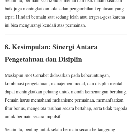
Selain itu, bermain saat kondisi mental dan fisik dalam keadaan
baik juga meningkatkan fokus dan pengambilan keputusan yang
tepat. Hindari bermain saat sedang lelah atau tergesa-gesa karena
ini bisa mengurangi kendali atas permainan.
8. Kesimpulan: Sinergi Antara
Pengetahuan dan Disiplin
Meskipun Slot Ceriabet didasarkan pada keberuntungan,
kombinasi pengetahuan, manajemen modal, dan disiplin mental
dapat meningkatkan peluang untuk meraih kemenangan berulang.
Pemain harus memahami mekanisme permainan, memanfaatkan
fitur bonus, mengelola taruhan secara bertahap, serta tidak tergoda
untuk bermain secara impulsif.
Selain itu, penting untuk selalu bermain secara bertanggung