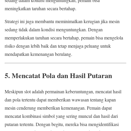
sedang dalam kondisi menguntungkan, pemain bisa
meningkatkan taruhan secara bertahap.
Strategi ini juga membantu meminimalkan kerugian jika mesin
sedang tidak dalam kondisi menguntungkan. Dengan
memperlakukan taruhan secara bertahap, pemain bisa mengelola
risiko dengan lebih baik dan tetap menjaga peluang untuk
mendapatkan kemenangan berulang.
5. Mencatat Pola dan Hasil Putaran
Meskipun slot adalah permainan keberuntungan, mencatat hasil
dan pola tertentu dapat memberikan wawasan tentang kapan
mesin cenderung memberikan kemenangan. Pemain dapat
mencatat kombinasi simbol yang sering muncul dan hasil dari
putaran tertentu. Dengan begitu, mereka bisa mengidentifikasi