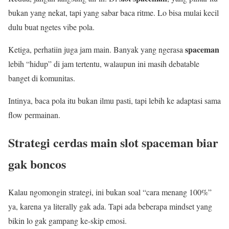
bukan yang nekat, tapi yang sabar baca ritme. Lo bisa mulai kecil
dulu buat ngetes vibe pola.
spaceman
Ketiga, perhatiin juga jam main. Banyak yang ngerasa
lebih “hidup” di jam tertentu, walaupun ini masih debatable
banget di komunitas.
Intinya, baca pola itu bukan ilmu pasti, tapi lebih ke adaptasi sama
flow permainan.
Strategi cerdas main slot spaceman biar
gak boncos
Kalau ngomongin strategi, ini bukan soal “cara menang 100%”
ya, karena ya literally gak ada. Tapi ada beberapa mindset yang
bikin lo gak gampang ke-skip emosi.