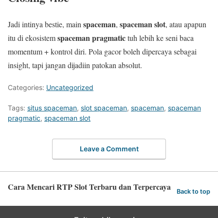
spaceman
spaceman slot
Jadi intinya bestie, main
,
, atau apapun
spaceman pragmatic
itu di ekosistem
tuh lebih ke seni baca
momentum + kontrol diri. Pola gacor boleh dipercaya sebagai
insight, tapi jangan dijadiin patokan absolut.
Categories:
Uncategorized
Tags:
situs spaceman
,
slot spaceman
,
spaceman
,
spaceman
pragmatic
,
spaceman slot
Leave a Comment
Cara Mencari RTP Slot Terbaru dan Terpercaya
Back to top