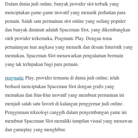
Dalam dunia judi online, banyak provider slot terbaik yang
menciptakan game-game inovatif yang menarik perhatian para
pemain. Salah satu permainan slot online yang sedang populer
dan banyak diminati adalah Spaceman Slot, yang dikembangkan
oleh provider terkemuka, Pragmatic Play. Dengan tema
petualangan luar angkasa yang menarik dan desain futuristik yang
memukau, Spaceman Slot menawarkan pengalaman bermain
yang tak terlupakan bagi para pemain.
pragmatic
Play, provider ternama di dunia judi online, telah
berhasil menciptakan Spaceman Slot dengan grafis yang
memukau dan fitur-fitur inovatif yang membuat permainan ini
menjadi salah satu favorit di kalangan penggemar judi online.
Penggunaan teknologi canggih dalam pengembangan game ini
membuat Spaceman Slot memiliki tampilan visual yang menawan
dan gameplay yang menghibur.