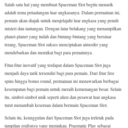
Salah satu hal yang membuat Spaceman Slot begitu menarik
adalah tema petualangan luar angkasanya. Dalam permainan ini,
pemain akan diajak untuk menjelajahi luar angkasa yang penuh
misteri dan tantangan. Dengan latar belakang yang menampilkan
planet-planet yang indah dan bintang-bintang yang bersinar
terang, Spaceman Slot sukses menciptakan atmosfer yang
mendebarkan dan memikat bagi para pemainnya.
Fitur-fitur inovatif yang terdapat dalam Spaceman Slot juga
menjadi daya tarik tersendiri bagi para pemain. Dari fitur free
spins hingga bonus round, permainan ini menawarkan berbagai
kesempatan bagi pemain untuk meraih kemenangan besar. Selain
itu, simbol-simbol unik seperti alien dan pesawat luar angkasa
turut menambah keseruan dalam bermain Spaceman Slot.
Selain itu, keunggulan dari Spaceman Slot juga terletak pada
tampilan grafisnya yang memukau. Pragmatic Play sebagai