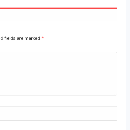
d fields are marked
*