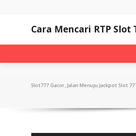
Skip
to
content
Cara Mencari RTP Slot
Slot777 Gacor, Jalan Menuju Jackpot Slot 7