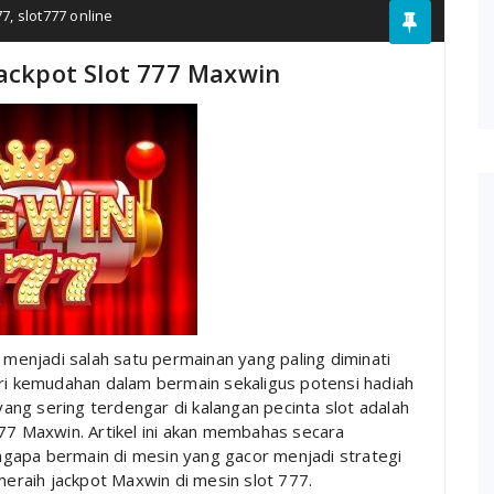
77
,
slot777 online
Jackpot Slot 777 Maxwin
h menjadi salah satu permainan yang paling diminati
ari kemudahan dalam bermain sekaligus potensi hadiah
 yang sering terdengar di kalangan pecinta slot adalah
777 Maxwin. Artikel ini akan membahas secara
gapa bermain di mesin yang gacor menjadi strategi
 meraih jackpot Maxwin di mesin slot 777.