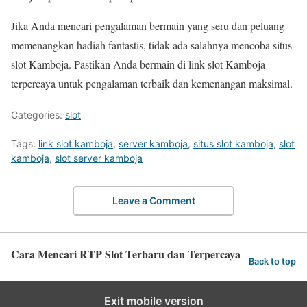
Jika Anda mencari pengalaman bermain yang seru dan peluang
memenangkan hadiah fantastis, tidak ada salahnya mencoba situs
slot Kamboja. Pastikan Anda bermain di link slot Kamboja
terpercaya untuk pengalaman terbaik dan kemenangan maksimal.
Categories:
slot
Tags:
link slot kamboja
,
server kamboja
,
situs slot kamboja
,
slot
kamboja
,
slot server kamboja
Leave a Comment
Cara Mencari RTP Slot Terbaru dan Terpercaya
Back to top
Exit mobile version