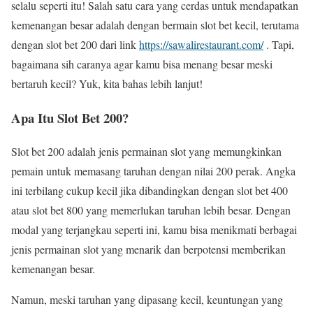
selalu seperti itu! Salah satu cara yang cerdas untuk mendapatkan
kemenangan besar adalah dengan bermain slot bet kecil, terutama
dengan slot bet 200 dari link
https://sawalirestaurant.com/
. Tapi,
bagaimana sih caranya agar kamu bisa menang besar meski
bertaruh kecil? Yuk, kita bahas lebih lanjut!
Apa Itu Slot Bet 200?
Slot bet 200 adalah jenis permainan slot yang memungkinkan
pemain untuk memasang taruhan dengan nilai 200 perak. Angka
ini terbilang cukup kecil jika dibandingkan dengan slot bet 400
atau slot bet 800 yang memerlukan taruhan lebih besar. Dengan
modal yang terjangkau seperti ini, kamu bisa menikmati berbagai
jenis permainan slot yang menarik dan berpotensi memberikan
kemenangan besar.
Namun, meski taruhan yang dipasang kecil, keuntungan yang