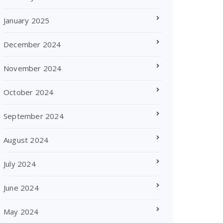
January 2025
December 2024
November 2024
October 2024
September 2024
August 2024
July 2024
June 2024
May 2024