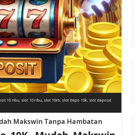
osit 10 ribu
,
slot 10 ribu
,
slot 10rb
,
slot depo 10k
,
slot deposit
Mudah Makswin Tanpa Hambatan