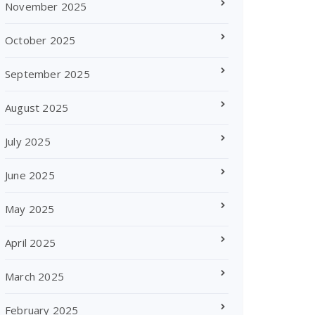
November 2025
October 2025
September 2025
August 2025
July 2025
June 2025
May 2025
April 2025
March 2025
February 2025