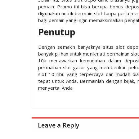
pemain. Promo ini bisa berupa bonus deposi
digunakan untuk bermain slot tanpa perlu meng
bagi pemain yang ingin memaksimalkan penga
Penutup
Dengan semakin banyaknya situs slot deposi
banyak pilihan untuk menikmati permainan slo
10k menawarkan kemudahan dalam deposit,
permainan slot gacor yang memberikan peluan
slot 10 ribu yang terpercaya dan mudah diak
tepat untuk Anda. Bermainlah dengan bijak,
menyertai Anda.
Leave a Reply