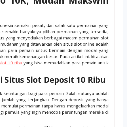
epo 10K, Mudah Makswin
donesia semakin pesat, dan salah satu permainan yang
n semakin banyaknya pilihan permainan yang tersedia,
tus yang menyediakan berbagai macam permainan slot
emudahan yang ditawarkan oleh situs slot online adalah
nkan para pemain untuk bermain dengan modal yang
 meraih kemenangan besar. Pada artikel ini, kita akan
slot 10 ribu
yang bisa memudahkan para pemain untuk
Situs Slot Deposit 10 Ribu
k keuntungan bagi para pemain. Salah satunya adalah
jumlah yang terjangkau. Dengan deposit yang hanya
g memulai permainan tanpa harus mengeluarkan modal
 bagi pemula yang ingin mencoba peruntungan mereka di