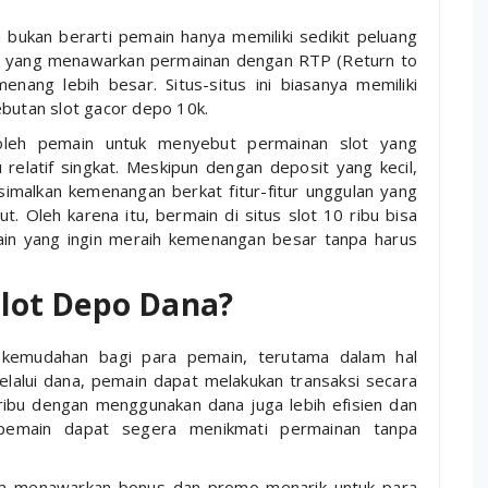
 bukan berarti pemain hanya memiliki sedikit peluang
bu yang menawarkan permainan dengan RTP (Return to
enang lebih besar. Situs-situs ini biasanya memiliki
ebutan slot gacor depo 10k.
n oleh pemain untuk menyebut permainan slot yang
latif singkat. Meskipun dengan deposit yang kecil,
imalkan kemenangan berkat fitur-fitur unggulan yang
t. Oleh karena itu, bermain di situs slot 10 ribu bisa
ain yang ingin meraih kemenangan besar tanpa harus
Slot Depo Dana?
kemudahan bagi para pemain, terutama dalam hal
lalui dana, pemain dapat melakukan transaksi secara
ribu dengan menggunakan dana juga lebih efisien dan
pemain dapat segera menikmati permainan tanpa
juga menawarkan bonus dan promo menarik untuk para