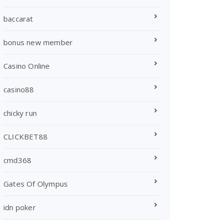
baccarat
bonus new member
Casino Online
casino88
chicky run
CLICKBET88
cmd368
Gates Of Olympus
idn poker