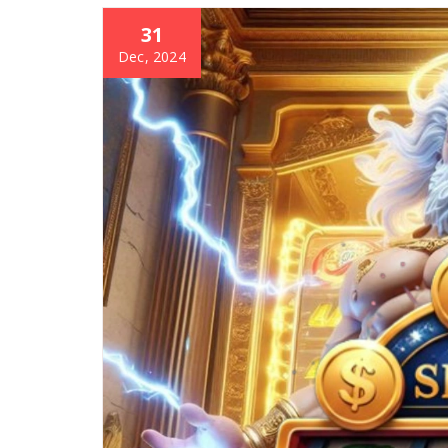
31
Dec, 2024