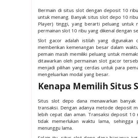
Bermain di situs slot dengan deposit 10 ribu
untuk menang. Banyak situs slot depo 10 ri
Player) tinggi, yang berarti peluang untuk m
permainan slot 10 ribu yang dikenal dengan s
Slot gacor adalah istilah yang digunaka
memberikan kemenangan besar dalam waktu re
pemain masih memiliki peluang untuk memaks
ditawarkan oleh permainan slot gacor tersebu
menjadi pilihan yang cerdas untuk para pem
mengeluarkan modal yang besar.
Kenapa Memilih Situs 
Situs slot depo dana menawarkan banyak 
transaksi. Dengan adanya metode deposit me
lebih cepat dan aman. Transaksi deposit 10 
tidak memerlukan waktu lama, sehingga 
menunggu lama.
Selain itu, situs slot depo dana biasanya 