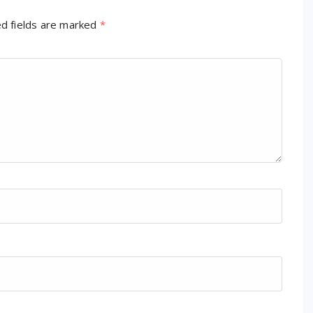
d fields are marked
*