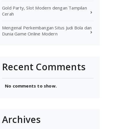
Gold Party, Slot Modern dengan Tampilan
Cerah
Mengenal Perkembangan Situs Judi Bola dan
Dunia Game Online Modern
Recent Comments
No comments to show.
Archives