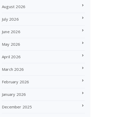
August 2026
July 2026
June 2026
May 2026
April 2026
March 2026
February 2026
January 2026
December 2025