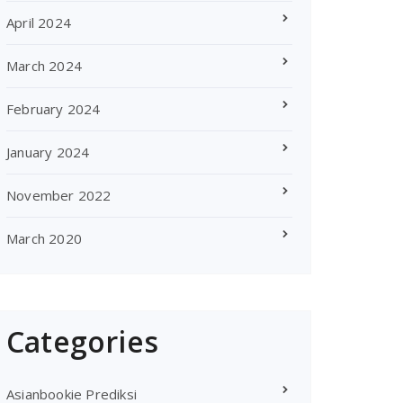
April 2024
March 2024
February 2024
January 2024
November 2022
March 2020
Categories
Asianbookie Prediksi