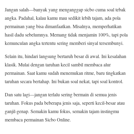
Jangan salah—banyak yang menganggap sicbo cuma soal tebak
angka. Padahal, kalau kamu mau sedikit lebih tajam, ada pola
permainan yang bisa dimanfaatkan. Misalnya, memperhatikan
hasil dadu sebelumnya. Memang tidak menjamin 100%, tapi pola
kemunculan angka tertentu sering memberi sinyal tersembunyi.
Selain itu, hindari langsung bertaruh besar di awal. Ini kesalahan
klasik. Mulai dengan taruhan kecil sambil membaca alur
permainan. Saat kamu sudah menemukan ritme, baru tingkatkan
taruhan secara bertahap. Ini bukan soal nekat, tapi soal kontrol.
Dan satu lagi—jangan terlalu sering bermain di semua jenis
taruhan. Fokus pada beberapa jenis saja, seperti kecil-besar atau
ganjil-genap. Semakin kamu fokus, semakin tajam instingmu
membaca permainan Sicbo Online.