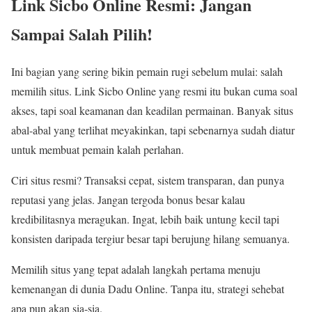
Link Sicbo Online Resmi: Jangan
Sampai Salah Pilih!
Ini bagian yang sering bikin pemain rugi sebelum mulai: salah
memilih situs. Link Sicbo Online yang resmi itu bukan cuma soal
akses, tapi soal keamanan dan keadilan permainan. Banyak situs
abal-abal yang terlihat meyakinkan, tapi sebenarnya sudah diatur
untuk membuat pemain kalah perlahan.
Ciri situs resmi? Transaksi cepat, sistem transparan, dan punya
reputasi yang jelas. Jangan tergoda bonus besar kalau
kredibilitasnya meragukan. Ingat, lebih baik untung kecil tapi
konsisten daripada tergiur besar tapi berujung hilang semuanya.
Memilih situs yang tepat adalah langkah pertama menuju
kemenangan di dunia Dadu Online. Tanpa itu, strategi sehebat
apa pun akan sia-sia.