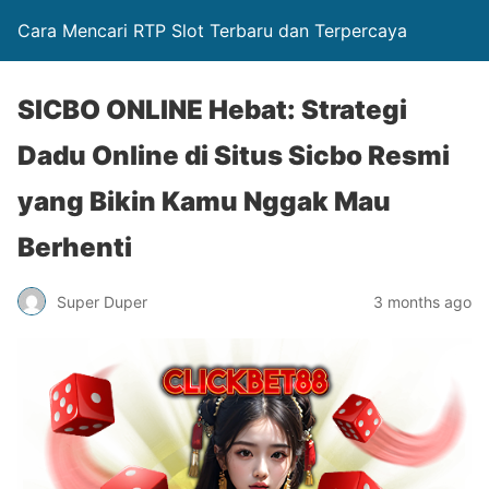
Cara Mencari RTP Slot Terbaru dan Terpercaya
SICBO ONLINE Hebat: Strategi
Dadu Online di Situs Sicbo Resmi
yang Bikin Kamu Nggak Mau
Berhenti
Super Duper
3 months ago