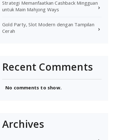
Strategi Memanfaatkan Cashback Mingguan
untuk Main Mahjong Ways
Gold Party, Slot Modern dengan Tampilan
Cerah
Recent Comments
No comments to show.
Archives