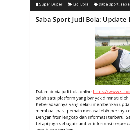
Super Duper
Judi Bola
saba sport
,
saba 
Saba Sport Judi Bola: Update 
Dalam dunia judi bola online
https://www.stud
salah satu platform yang banyak diminati ole
Keberadaannya yang selalu memberikan update
membuat para pemain merasa lebih percaya di
Dengan fitur lengkap dan informasi terbaru, S
tetapi juga sebagai sumber informasi terpe
keputusan taruhan.