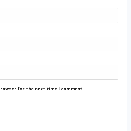
browser for the next time I comment.