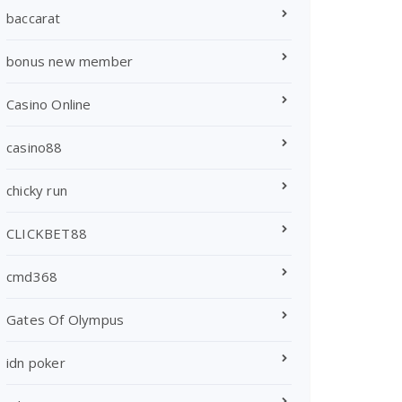
baccarat
bonus new member
Casino Online
casino88
chicky run
CLICKBET88
cmd368
Gates Of Olympus
idn poker