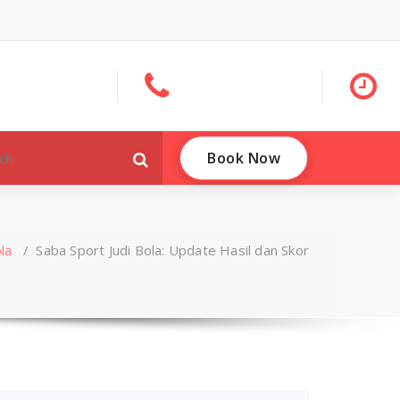
Book Now
la
/
Saba Sport Judi Bola: Update Hasil dan Skor