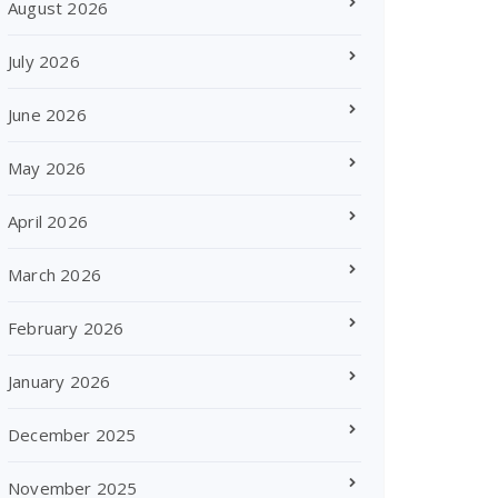
August 2026
July 2026
June 2026
May 2026
April 2026
March 2026
February 2026
January 2026
December 2025
November 2025