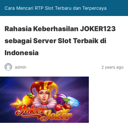
Cara Mencari RTP Slot Terbaru dan Terpercaya
Rahasia Keberhasilan JOKER123
sebagai Server Slot Terbaik di
Indonesia
admin
2 years ago