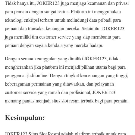
Tidak hanya itu, JOKER123 juga menjaga keamanan dan privasi
para pemain dengan sangat serius. Platform ini menggunakan
teknologi enkripsi terbaru untuk melindungi data pribadi para
pemain dan transaksi keuangan mereka. Selain itu, JOKER123
juga memiliki tim customer service yang siap membantu para
pemain dengan segala kendala yang mereka hadapi.
Dengan semua keunggulan yang dimiliki JOKER123, tidak
mengherankan jika platform ini menjadi pilihan utama bagi para
penggemar judi online. Dengan tingkat kemenangan yang tinggi,
keberagaman permainan yang ditawarkan, dan pelayanan
customer service yang ramah dan profesional, JOKER123
memang pantas menjadi situs slot resmi terbaik bagi para pemain.
Kesimpulan:
JOKER123 Situs Slot Resmi adalah platform terbaik untuk para