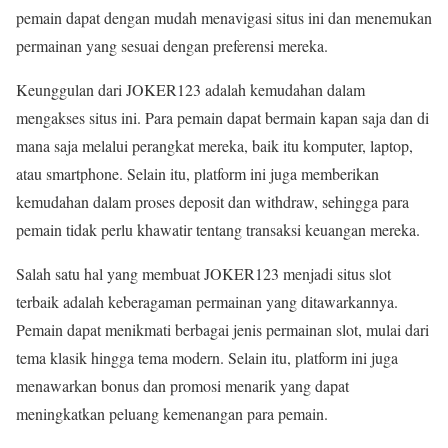
pemain dapat dengan mudah menavigasi situs ini dan menemukan
permainan yang sesuai dengan preferensi mereka.
Keunggulan dari JOKER123 adalah kemudahan dalam
mengakses situs ini. Para pemain dapat bermain kapan saja dan di
mana saja melalui perangkat mereka, baik itu komputer, laptop,
atau smartphone. Selain itu, platform ini juga memberikan
kemudahan dalam proses deposit dan withdraw, sehingga para
pemain tidak perlu khawatir tentang transaksi keuangan mereka.
Salah satu hal yang membuat JOKER123 menjadi situs slot
terbaik adalah keberagaman permainan yang ditawarkannya.
Pemain dapat menikmati berbagai jenis permainan slot, mulai dari
tema klasik hingga tema modern. Selain itu, platform ini juga
menawarkan bonus dan promosi menarik yang dapat
meningkatkan peluang kemenangan para pemain.