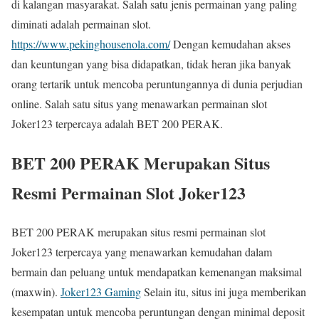
di kalangan masyarakat. Salah satu jenis permainan yang paling
diminati adalah permainan slot.
https://www.pekinghousenola.com/
Dengan kemudahan akses
dan keuntungan yang bisa didapatkan, tidak heran jika banyak
orang tertarik untuk mencoba peruntungannya di dunia perjudian
online. Salah satu situs yang menawarkan permainan slot
Joker123 terpercaya adalah BET 200 PERAK.
BET 200 PERAK Merupakan Situs
Resmi Permainan Slot Joker123
BET 200 PERAK merupakan situs resmi permainan slot
Joker123 terpercaya yang menawarkan kemudahan dalam
bermain dan peluang untuk mendapatkan kemenangan maksimal
(maxwin).
Joker123 Gaming
Selain itu, situs ini juga memberikan
kesempatan untuk mencoba peruntungan dengan minimal deposit