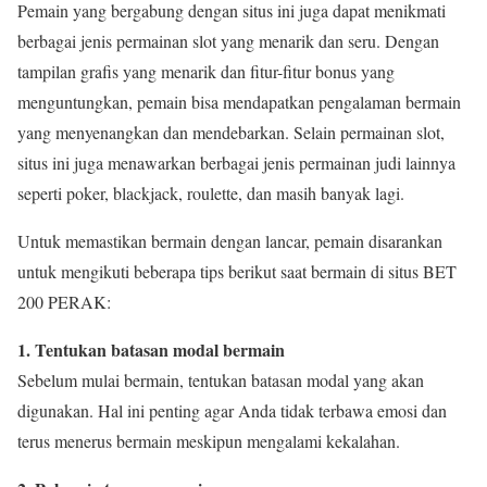
Pemain yang bergabung dengan situs ini juga dapat menikmati
berbagai jenis permainan slot yang menarik dan seru. Dengan
tampilan grafis yang menarik dan fitur-fitur bonus yang
menguntungkan, pemain bisa mendapatkan pengalaman bermain
yang menyenangkan dan mendebarkan. Selain permainan slot,
situs ini juga menawarkan berbagai jenis permainan judi lainnya
seperti poker, blackjack, roulette, dan masih banyak lagi.
Untuk memastikan bermain dengan lancar, pemain disarankan
untuk mengikuti beberapa tips berikut saat bermain di situs BET
200 PERAK:
1. Tentukan batasan modal bermain
Sebelum mulai bermain, tentukan batasan modal yang akan
digunakan. Hal ini penting agar Anda tidak terbawa emosi dan
terus menerus bermain meskipun mengalami kekalahan.