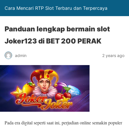
Cara Mencari RTP Slot Terbaru dan Terpercaya
Panduan lengkap bermain slot
Joker123 di BET 200 PERAK
admin
2 years ago
Pada era digital seperti saat ini, perjudian online semakin populer