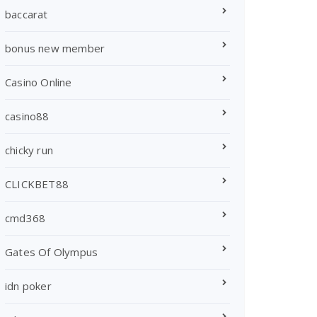
baccarat
bonus new member
Casino Online
casino88
chicky run
CLICKBET88
cmd368
Gates Of Olympus
idn poker