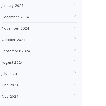
January 2025
December 2024
November 2024
October 2024
September 2024
August 2024
July 2024
June 2024
May 2024