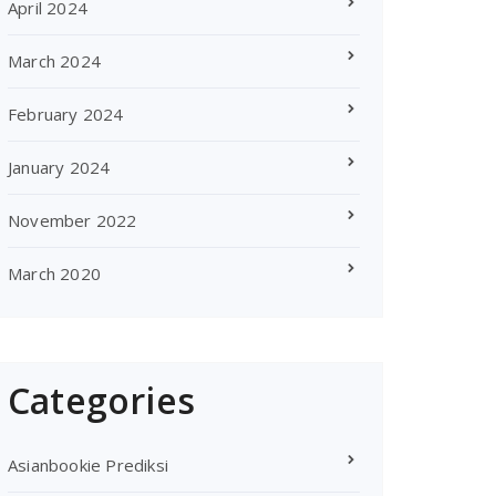
April 2024
March 2024
February 2024
January 2024
November 2022
March 2020
Categories
Asianbookie Prediksi