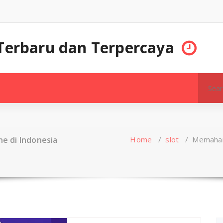
 Terbaru dan Terpercaya
Search
for:
e di Indonesia
Home
/
slot
/
Memahami