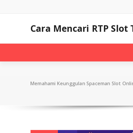
Skip
to
content
Cara Mencari RTP Slot
Memahami Keunggulan Spaceman Slot Onlin