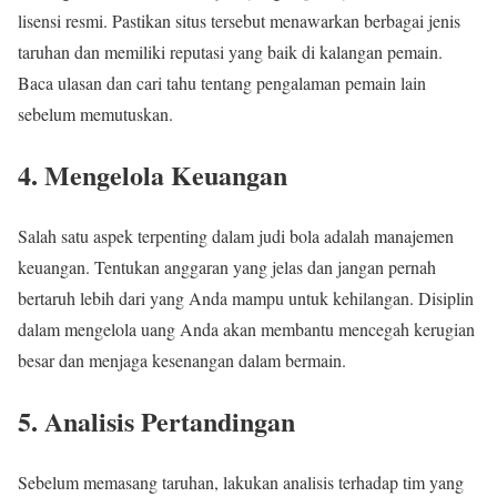
lisensi resmi. Pastikan situs tersebut menawarkan berbagai jenis
taruhan dan memiliki reputasi yang baik di kalangan pemain.
Baca ulasan dan cari tahu tentang pengalaman pemain lain
sebelum memutuskan.
4. Mengelola Keuangan
Salah satu aspek terpenting dalam judi bola adalah manajemen
keuangan. Tentukan anggaran yang jelas dan jangan pernah
bertaruh lebih dari yang Anda mampu untuk kehilangan. Disiplin
dalam mengelola uang Anda akan membantu mencegah kerugian
besar dan menjaga kesenangan dalam bermain.
5. Analisis Pertandingan
Sebelum memasang taruhan, lakukan analisis terhadap tim yang