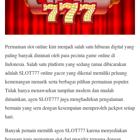
Permainan slot online kini menjadi salah satu hiburan digital yang
paling banyak diminati oleh para pecinta game online di
Indonesia. Salah satu platform yang sedang ramai dibicarakan
adalah SLOT777 online gacor yang dikenal memiliki peluang
kemenangan menarik serta berbagai pilihan permainan populer.
Tidak hanya menawarkan tampilan modern dan mudah
dimainkan, agen SLOT777 juga menghadirkan pengalaman
bermain yang seru dengan kesempatan memperoleh jackpot setiap
hari.
Banyak pemain memilih agen SLOT777 karena menyediakan
beragam jenis permainan slot dari provider ternama dengan